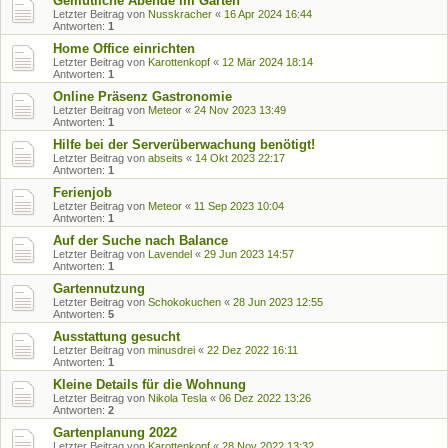
Gemütliche Abende im Garten
Letzter Beitrag von
Nusskracher
«
16 Apr 2024 16:44
Antworten:
1
Home Office einrichten
Letzter Beitrag von
Karottenkopf
«
12 Mär 2024 18:14
Antworten:
1
Online Präsenz Gastronomie
Letzter Beitrag von
Meteor
«
24 Nov 2023 13:49
Antworten:
1
Hilfe bei der Serverüberwachung benötigt!
Letzter Beitrag von
abseits
«
14 Okt 2023 22:17
Antworten:
1
Ferienjob
Letzter Beitrag von
Meteor
«
11 Sep 2023 10:04
Antworten:
1
Auf der Suche nach Balance
Letzter Beitrag von
Lavendel
«
29 Jun 2023 14:57
Antworten:
1
Gartennutzung
Letzter Beitrag von
Schokokuchen
«
28 Jun 2023 12:55
Antworten:
5
Ausstattung gesucht
Letzter Beitrag von
minusdrei
«
22 Dez 2022 16:11
Antworten:
1
Kleine Details für die Wohnung
Letzter Beitrag von
Nikola Tesla
«
06 Dez 2022 13:26
Antworten:
2
Gartenplanung 2022
Letzter Beitrag von
Karottenkopf
«
28 Nov 2022 13:32