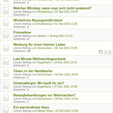
Antworten:
3
Welcher Whiskey, wenn man sich nicht auskennt?
Letzter Beitrag von
Brandyburg
«
22 Sep 2022 16:49
Antworten:
1
Winterliche Raumgemütlichkeit
Letzter Beitrag von
Brandyburg
«
01 Sep 2022 11:56
Antworten:
2
Firmenfeier
Letzter Beitrag von
Newton
«
26 Aug 2022 12:23
Antworten:
2
Werbung für einen kleinen Laden
Letzter Beitrag von
NormaJean
«
30 Jun 2022 10:35
Antworten:
10
1
2
Last Minute Weihnachtsgeschenk
Letzter Beitrag von
SugarKane
«
23 Dez 2021 12:01
Antworten:
1
Chaos in der Handtasche
Letzter Beitrag von
NormaJean
«
16 Dez 2021 10:03
Antworten:
1
Glutenallergie: Wo kauft ihr ein?
Letzter Beitrag von
SugarKane
«
07 Dez 2021 14:09
Antworten:
1
Beautybehandlungen vor Weihnachten?
Letzter Beitrag von
NormaJean
«
30 Nov 2021 14:50
Antworten:
1
Ein barrierefreies Haus
Letzter Beitrag von
Nikola Tesla
«
25 Okt 2021 14:45