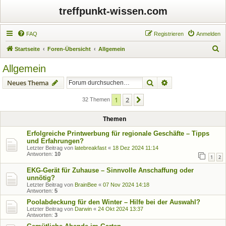
treffpunkt-wissen.com
FAQ
Registrieren
Anmelden
S
Startseite
Foren-Übersicht
Allgemein
u
Allgemein
c
Suche
Erweiterte Suche
Neues Thema
h
e
1
2
Nächste
32 Themen
Themen
Erfolgreiche Printwerbung für regionale Geschäfte – Tipps
und Erfahrungen?
Letzter Beitrag von
latebreakfast
«
18 Dez 2024 11:14
Antworten:
10
1
2
EKG-Gerät für Zuhause – Sinnvolle Anschaffung oder
unnötig?
Letzter Beitrag von
BrainBee
«
07 Nov 2024 14:18
Antworten:
5
Poolabdeckung für den Winter – Hilfe bei der Auswahl?
Letzter Beitrag von
Darwin
«
24 Okt 2024 13:37
Antworten:
3