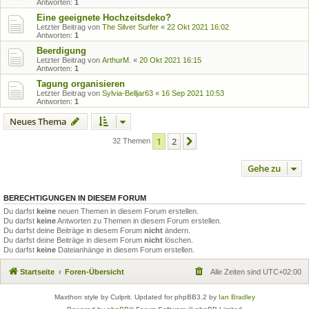
Antworten:
1
Eine geeignete Hochzeitsdeko?
Letzter Beitrag von
The Silver Surfer
«
22 Okt 2021 16:02
Antworten:
1
Beerdigung
Letzter Beitrag von
ArthurM.
«
20 Okt 2021 16:15
Antworten:
1
Tagung organisieren
Letzter Beitrag von
Sylvia-Belljar63
«
16 Sep 2021 10:53
Antworten:
1
Neues Thema
1
2
Nächste
32 Themen
Gehe zu
BERECHTIGUNGEN IN DIESEM FORUM
Du darfst
keine
neuen Themen in diesem Forum erstellen.
Du darfst
keine
Antworten zu Themen in diesem Forum erstellen.
Du darfst deine Beiträge in diesem Forum
nicht
ändern.
Du darfst deine Beiträge in diesem Forum
nicht
löschen.
Du darfst
keine
Dateianhänge in diesem Forum erstellen.
Startseite
Foren-Übersicht
Alle Zeiten sind
UTC+02:00
Maxthon style by Culprit. Updated for phpBB3.2 by
Ian Bradley