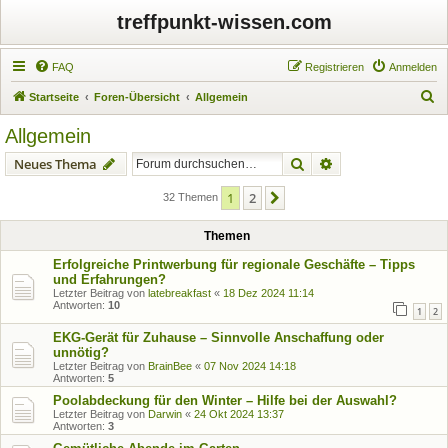
treffpunkt-wissen.com
FAQ
Registrieren
Anmelden
S
Startseite
Foren-Übersicht
Allgemein
u
Allgemein
c
Suche
Erweiterte Suche
Neues Thema
h
e
1
2
Nächste
32 Themen
Themen
Erfolgreiche Printwerbung für regionale Geschäfte – Tipps
und Erfahrungen?
Letzter Beitrag von
latebreakfast
«
18 Dez 2024 11:14
Antworten:
10
1
2
EKG-Gerät für Zuhause – Sinnvolle Anschaffung oder
unnötig?
Letzter Beitrag von
BrainBee
«
07 Nov 2024 14:18
Antworten:
5
Poolabdeckung für den Winter – Hilfe bei der Auswahl?
Letzter Beitrag von
Darwin
«
24 Okt 2024 13:37
Antworten:
3