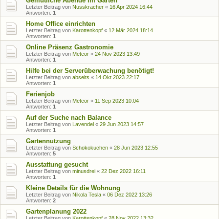
Gemütliche Abende im Garten
Letzter Beitrag von
Nusskracher
«
16 Apr 2024 16:44
Antworten:
1
Home Office einrichten
Letzter Beitrag von
Karottenkopf
«
12 Mär 2024 18:14
Antworten:
1
Online Präsenz Gastronomie
Letzter Beitrag von
Meteor
«
24 Nov 2023 13:49
Antworten:
1
Hilfe bei der Serverüberwachung benötigt!
Letzter Beitrag von
abseits
«
14 Okt 2023 22:17
Antworten:
1
Ferienjob
Letzter Beitrag von
Meteor
«
11 Sep 2023 10:04
Antworten:
1
Auf der Suche nach Balance
Letzter Beitrag von
Lavendel
«
29 Jun 2023 14:57
Antworten:
1
Gartennutzung
Letzter Beitrag von
Schokokuchen
«
28 Jun 2023 12:55
Antworten:
5
Ausstattung gesucht
Letzter Beitrag von
minusdrei
«
22 Dez 2022 16:11
Antworten:
1
Kleine Details für die Wohnung
Letzter Beitrag von
Nikola Tesla
«
06 Dez 2022 13:26
Antworten:
2
Gartenplanung 2022
Letzter Beitrag von
Karottenkopf
«
28 Nov 2022 13:32