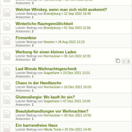
Antworten:
3
Welcher Whiskey, wenn man sich nicht auskennt?
Letzter Beitrag von
Brandyburg
«
22 Sep 2022 16:49
Antworten:
1
Winterliche Raumgemütlichkeit
Letzter Beitrag von
Brandyburg
«
01 Sep 2022 11:56
Antworten:
2
Firmenfeier
Letzter Beitrag von
Newton
«
26 Aug 2022 12:23
Antworten:
2
Werbung für einen kleinen Laden
Letzter Beitrag von
NormaJean
«
30 Jun 2022 10:35
Antworten:
10
1
2
Last Minute Weihnachtsgeschenk
Letzter Beitrag von
SugarKane
«
23 Dez 2021 12:01
Antworten:
1
Chaos in der Handtasche
Letzter Beitrag von
NormaJean
«
16 Dez 2021 10:03
Antworten:
1
Glutenallergie: Wo kauft ihr ein?
Letzter Beitrag von
SugarKane
«
07 Dez 2021 14:09
Antworten:
1
Beautybehandlungen vor Weihnachten?
Letzter Beitrag von
NormaJean
«
30 Nov 2021 14:50
Antworten:
1
Ein barrierefreies Haus
Letzter Beitrag von
Nikola Tesla
«
25 Okt 2021 14:45