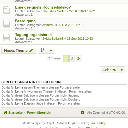
Antworten:
1
Eine geeignete Hochzeitsdeko?
Letzter Beitrag von
The Silver Surfer
«
22 Okt 2021 16:02
Antworten:
1
Beerdigung
Letzter Beitrag von
ArthurM.
«
20 Okt 2021 16:15
Antworten:
1
Tagung organisieren
Letzter Beitrag von
Sylvia-Belljar63
«
16 Sep 2021 10:53
Antworten:
1
Neues Thema
1
2
Nächste
32 Themen
Gehe zu
BERECHTIGUNGEN IN DIESEM FORUM
Du darfst
keine
neuen Themen in diesem Forum erstellen.
Du darfst
keine
Antworten zu Themen in diesem Forum erstellen.
Du darfst deine Beiträge in diesem Forum
nicht
ändern.
Du darfst deine Beiträge in diesem Forum
nicht
löschen.
Du darfst
keine
Dateianhänge in diesem Forum erstellen.
Startseite
Foren-Übersicht
Alle Zeiten sind
UTC+02:00
Maxthon style by Culprit. Updated for phpBB3.2 by
Ian Bradley