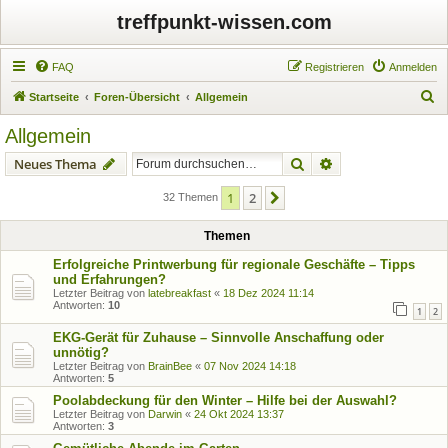
treffpunkt-wissen.com
FAQ
Registrieren
Anmelden
S
Startseite
Foren-Übersicht
Allgemein
u
Allgemein
c
Suche
Erweiterte Suche
Neues Thema
h
e
1
2
Nächste
32 Themen
Themen
Erfolgreiche Printwerbung für regionale Geschäfte – Tipps
und Erfahrungen?
Letzter Beitrag von
latebreakfast
«
18 Dez 2024 11:14
Antworten:
10
1
2
EKG-Gerät für Zuhause – Sinnvolle Anschaffung oder
unnötig?
Letzter Beitrag von
BrainBee
«
07 Nov 2024 14:18
Antworten:
5
Poolabdeckung für den Winter – Hilfe bei der Auswahl?
Letzter Beitrag von
Darwin
«
24 Okt 2024 13:37
Antworten:
3