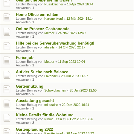
Gemütliche Abende im Garten
Letzter Beitrag von
Nusskracher
«
16 Apr 2024 16:44
Antworten:
1
Home Office einrichten
Letzter Beitrag von
Karottenkopf
«
12 Mär 2024 18:14
Antworten:
1
Online Präsenz Gastronomie
Letzter Beitrag von
Meteor
«
24 Nov 2023 13:49
Antworten:
1
Hilfe bei der Serverüberwachung benötigt!
Letzter Beitrag von
abseits
«
14 Okt 2023 22:17
Antworten:
1
Ferienjob
Letzter Beitrag von
Meteor
«
11 Sep 2023 10:04
Antworten:
1
Auf der Suche nach Balance
Letzter Beitrag von
Lavendel
«
29 Jun 2023 14:57
Antworten:
1
Gartennutzung
Letzter Beitrag von
Schokokuchen
«
28 Jun 2023 12:55
Antworten:
5
Ausstattung gesucht
Letzter Beitrag von
minusdrei
«
22 Dez 2022 16:11
Antworten:
1
Kleine Details für die Wohnung
Letzter Beitrag von
Nikola Tesla
«
06 Dez 2022 13:26
Antworten:
2
Gartenplanung 2022
Letzter Beitrag von
Karottenkopf
«
28 Nov 2022 13:32