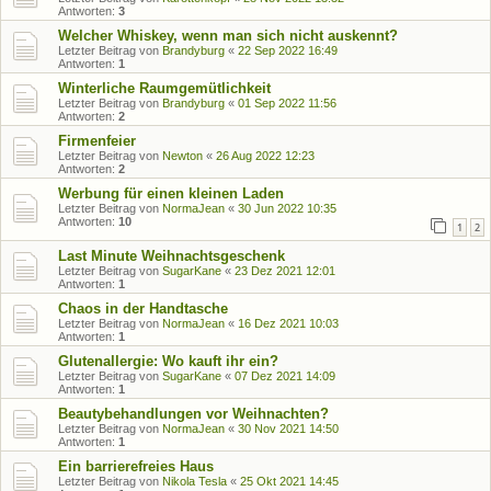
Antworten:
3
Welcher Whiskey, wenn man sich nicht auskennt?
Letzter Beitrag von
Brandyburg
«
22 Sep 2022 16:49
Antworten:
1
Winterliche Raumgemütlichkeit
Letzter Beitrag von
Brandyburg
«
01 Sep 2022 11:56
Antworten:
2
Firmenfeier
Letzter Beitrag von
Newton
«
26 Aug 2022 12:23
Antworten:
2
Werbung für einen kleinen Laden
Letzter Beitrag von
NormaJean
«
30 Jun 2022 10:35
Antworten:
10
1
2
Last Minute Weihnachtsgeschenk
Letzter Beitrag von
SugarKane
«
23 Dez 2021 12:01
Antworten:
1
Chaos in der Handtasche
Letzter Beitrag von
NormaJean
«
16 Dez 2021 10:03
Antworten:
1
Glutenallergie: Wo kauft ihr ein?
Letzter Beitrag von
SugarKane
«
07 Dez 2021 14:09
Antworten:
1
Beautybehandlungen vor Weihnachten?
Letzter Beitrag von
NormaJean
«
30 Nov 2021 14:50
Antworten:
1
Ein barrierefreies Haus
Letzter Beitrag von
Nikola Tesla
«
25 Okt 2021 14:45