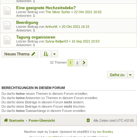
Antworten:
1
Eine geeignete Hochzeitsdeko?
Letzter Beitrag von
The Silver Surfer
«
22 Okt 2021 16:02
Antworten:
1
Beerdigung
Letzter Beitrag von
ArthurM.
«
20 Okt 2021 16:15
Antworten:
1
Tagung organisieren
Letzter Beitrag von
Sylvia-Belljar63
«
16 Sep 2021 10:53
Antworten:
1
Neues Thema
1
2
Nächste
32 Themen
Gehe zu
BERECHTIGUNGEN IN DIESEM FORUM
Du darfst
keine
neuen Themen in diesem Forum erstellen.
Du darfst
keine
Antworten zu Themen in diesem Forum erstellen.
Du darfst deine Beiträge in diesem Forum
nicht
ändern.
Du darfst deine Beiträge in diesem Forum
nicht
löschen.
Du darfst
keine
Dateianhänge in diesem Forum erstellen.
Startseite
Foren-Übersicht
Alle Zeiten sind
UTC+02:00
Maxthon style by Culprit. Updated for phpBB3.2 by
Ian Bradley