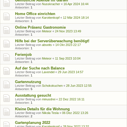
Gemütliche Abende im Garten
Letzter Beitrag von
Nusskracher
«
16 Apr 2024 16:44
Antworten:
1
Home Office einrichten
Letzter Beitrag von
Karottenkopf
«
12 Mär 2024 18:14
Antworten:
1
Online Präsenz Gastronomie
Letzter Beitrag von
Meteor
«
24 Nov 2023 13:49
Antworten:
1
Hilfe bei der Serverüberwachung benötigt!
Letzter Beitrag von
abseits
«
14 Okt 2023 22:17
Antworten:
1
Ferienjob
Letzter Beitrag von
Meteor
«
11 Sep 2023 10:04
Antworten:
1
Auf der Suche nach Balance
Letzter Beitrag von
Lavendel
«
29 Jun 2023 14:57
Antworten:
1
Gartennutzung
Letzter Beitrag von
Schokokuchen
«
28 Jun 2023 12:55
Antworten:
5
Ausstattung gesucht
Letzter Beitrag von
minusdrei
«
22 Dez 2022 16:11
Antworten:
1
Kleine Details für die Wohnung
Letzter Beitrag von
Nikola Tesla
«
06 Dez 2022 13:26
Antworten:
2
Gartenplanung 2022
Letzter Beitrag von
Karottenkopf
«
28 Nov 2022 13:32