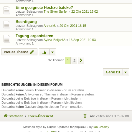
Antworten:
1
Eine geeignete Hochzeitsdeko?
Letzter Beitrag von
The Silver Surfer
«
22 Okt 2021 16:02
Antworten:
1
Beerdigung
Letzter Beitrag von
ArthurM.
«
20 Okt 2021 16:15
Antworten:
1
Tagung organisieren
Letzter Beitrag von
Sylvia-Belljar63
«
16 Sep 2021 10:53
Antworten:
1
Neues Thema
1
2
Nächste
32 Themen
Gehe zu
BERECHTIGUNGEN IN DIESEM FORUM
Du darfst
keine
neuen Themen in diesem Forum erstellen.
Du darfst
keine
Antworten zu Themen in diesem Forum erstellen.
Du darfst deine Beiträge in diesem Forum
nicht
ändern.
Du darfst deine Beiträge in diesem Forum
nicht
löschen.
Du darfst
keine
Dateianhänge in diesem Forum erstellen.
Startseite
Foren-Übersicht
Alle Zeiten sind
UTC+02:00
Maxthon style by Culprit. Updated for phpBB3.2 by
Ian Bradley