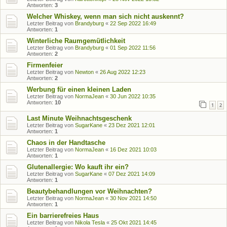
Antworten:
3
Welcher Whiskey, wenn man sich nicht auskennt?
Letzter Beitrag von
Brandyburg
«
22 Sep 2022 16:49
Antworten:
1
Winterliche Raumgemütlichkeit
Letzter Beitrag von
Brandyburg
«
01 Sep 2022 11:56
Antworten:
2
Firmenfeier
Letzter Beitrag von
Newton
«
26 Aug 2022 12:23
Antworten:
2
Werbung für einen kleinen Laden
Letzter Beitrag von
NormaJean
«
30 Jun 2022 10:35
Antworten:
10
1
2
Last Minute Weihnachtsgeschenk
Letzter Beitrag von
SugarKane
«
23 Dez 2021 12:01
Antworten:
1
Chaos in der Handtasche
Letzter Beitrag von
NormaJean
«
16 Dez 2021 10:03
Antworten:
1
Glutenallergie: Wo kauft ihr ein?
Letzter Beitrag von
SugarKane
«
07 Dez 2021 14:09
Antworten:
1
Beautybehandlungen vor Weihnachten?
Letzter Beitrag von
NormaJean
«
30 Nov 2021 14:50
Antworten:
1
Ein barrierefreies Haus
Letzter Beitrag von
Nikola Tesla
«
25 Okt 2021 14:45