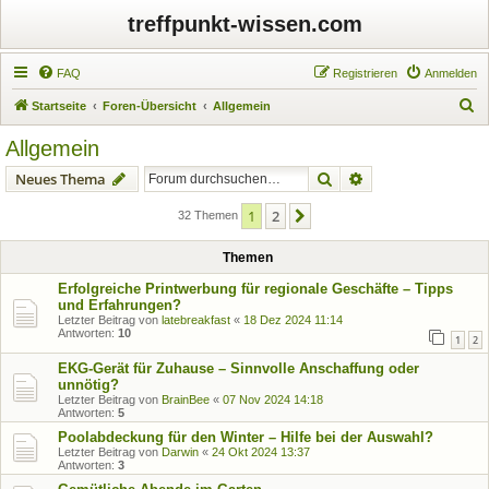
treffpunkt-wissen.com
FAQ
Registrieren
Anmelden
S
Startseite
Foren-Übersicht
Allgemein
u
Allgemein
c
Suche
Erweiterte Suche
Neues Thema
h
e
1
2
Nächste
32 Themen
Themen
Erfolgreiche Printwerbung für regionale Geschäfte – Tipps
und Erfahrungen?
Letzter Beitrag von
latebreakfast
«
18 Dez 2024 11:14
Antworten:
10
1
2
EKG-Gerät für Zuhause – Sinnvolle Anschaffung oder
unnötig?
Letzter Beitrag von
BrainBee
«
07 Nov 2024 14:18
Antworten:
5
Poolabdeckung für den Winter – Hilfe bei der Auswahl?
Letzter Beitrag von
Darwin
«
24 Okt 2024 13:37
Antworten:
3