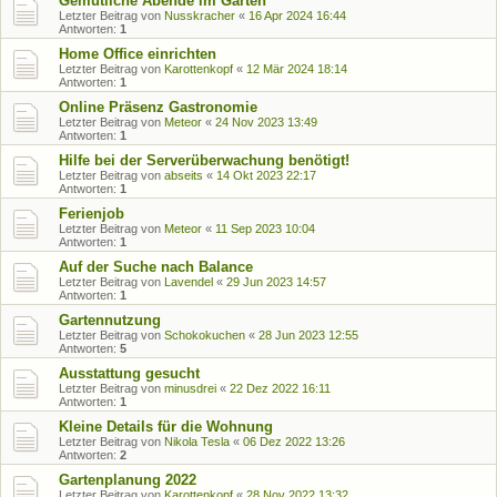
Gemütliche Abende im Garten
Letzter Beitrag von
Nusskracher
«
16 Apr 2024 16:44
Antworten:
1
Home Office einrichten
Letzter Beitrag von
Karottenkopf
«
12 Mär 2024 18:14
Antworten:
1
Online Präsenz Gastronomie
Letzter Beitrag von
Meteor
«
24 Nov 2023 13:49
Antworten:
1
Hilfe bei der Serverüberwachung benötigt!
Letzter Beitrag von
abseits
«
14 Okt 2023 22:17
Antworten:
1
Ferienjob
Letzter Beitrag von
Meteor
«
11 Sep 2023 10:04
Antworten:
1
Auf der Suche nach Balance
Letzter Beitrag von
Lavendel
«
29 Jun 2023 14:57
Antworten:
1
Gartennutzung
Letzter Beitrag von
Schokokuchen
«
28 Jun 2023 12:55
Antworten:
5
Ausstattung gesucht
Letzter Beitrag von
minusdrei
«
22 Dez 2022 16:11
Antworten:
1
Kleine Details für die Wohnung
Letzter Beitrag von
Nikola Tesla
«
06 Dez 2022 13:26
Antworten:
2
Gartenplanung 2022
Letzter Beitrag von
Karottenkopf
«
28 Nov 2022 13:32