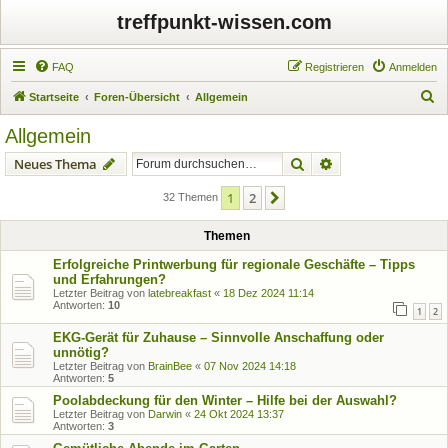
treffpunkt-wissen.com
FAQ
Registrieren
Anmelden
S
Startseite
Foren-Übersicht
Allgemein
u
Allgemein
c
Suche
Erweiterte Suche
Neues Thema
h
e
1
2
Nächste
32 Themen
Themen
Erfolgreiche Printwerbung für regionale Geschäfte – Tipps
und Erfahrungen?
Letzter Beitrag von
latebreakfast
«
18 Dez 2024 11:14
Antworten:
10
1
2
EKG-Gerät für Zuhause – Sinnvolle Anschaffung oder
unnötig?
Letzter Beitrag von
BrainBee
«
07 Nov 2024 14:18
Antworten:
5
Poolabdeckung für den Winter – Hilfe bei der Auswahl?
Letzter Beitrag von
Darwin
«
24 Okt 2024 13:37
Antworten:
3