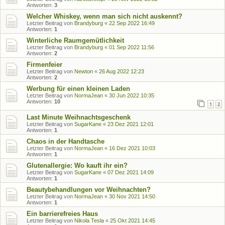
Antworten:
3
Welcher Whiskey, wenn man sich nicht auskennt?
Letzter Beitrag von
Brandyburg
«
22 Sep 2022 16:49
Antworten:
1
Winterliche Raumgemütlichkeit
Letzter Beitrag von
Brandyburg
«
01 Sep 2022 11:56
Antworten:
2
Firmenfeier
Letzter Beitrag von
Newton
«
26 Aug 2022 12:23
Antworten:
2
Werbung für einen kleinen Laden
Letzter Beitrag von
NormaJean
«
30 Jun 2022 10:35
Antworten:
10
1
2
Last Minute Weihnachtsgeschenk
Letzter Beitrag von
SugarKane
«
23 Dez 2021 12:01
Antworten:
1
Chaos in der Handtasche
Letzter Beitrag von
NormaJean
«
16 Dez 2021 10:03
Antworten:
1
Glutenallergie: Wo kauft ihr ein?
Letzter Beitrag von
SugarKane
«
07 Dez 2021 14:09
Antworten:
1
Beautybehandlungen vor Weihnachten?
Letzter Beitrag von
NormaJean
«
30 Nov 2021 14:50
Antworten:
1
Ein barrierefreies Haus
Letzter Beitrag von
Nikola Tesla
«
25 Okt 2021 14:45