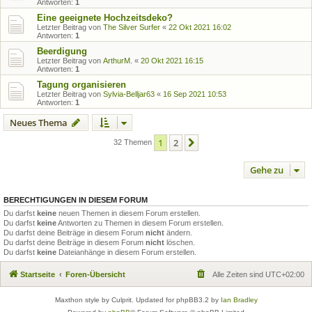
Antworten:
1
Eine geeignete Hochzeitsdeko?
Letzter Beitrag von
The Silver Surfer
«
22 Okt 2021 16:02
Antworten:
1
Beerdigung
Letzter Beitrag von
ArthurM.
«
20 Okt 2021 16:15
Antworten:
1
Tagung organisieren
Letzter Beitrag von
Sylvia-Belljar63
«
16 Sep 2021 10:53
Antworten:
1
Neues Thema
1
2
Nächste
32 Themen
Gehe zu
BERECHTIGUNGEN IN DIESEM FORUM
Du darfst
keine
neuen Themen in diesem Forum erstellen.
Du darfst
keine
Antworten zu Themen in diesem Forum erstellen.
Du darfst deine Beiträge in diesem Forum
nicht
ändern.
Du darfst deine Beiträge in diesem Forum
nicht
löschen.
Du darfst
keine
Dateianhänge in diesem Forum erstellen.
Startseite
Foren-Übersicht
Alle Zeiten sind
UTC+02:00
Maxthon style by Culprit. Updated for phpBB3.2 by
Ian Bradley