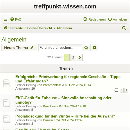
treffpunkt-wissen.com
FAQ
Registrieren
Anmelden
S
Startseite
Foren-Übersicht
Allgemein
u
Allgemein
c
Suche
Erweiterte Suche
Neues Thema
h
e
1
2
Nächste
32 Themen
Themen
Erfolgreiche Printwerbung für regionale Geschäfte – Tipps
und Erfahrungen?
Letzter Beitrag von
latebreakfast
«
18 Dez 2024 11:14
Antworten:
10
1
2
EKG-Gerät für Zuhause – Sinnvolle Anschaffung oder
unnötig?
Letzter Beitrag von
BrainBee
«
07 Nov 2024 14:18
Antworten:
5
Poolabdeckung für den Winter – Hilfe bei der Auswahl?
Letzter Beitrag von
Darwin
«
24 Okt 2024 13:37
Antworten:
3