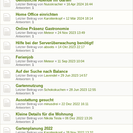
Gemütliche Abende im Garten
Letzter Beitrag von
Nusskracher
«
16 Apr 2024 16:44
Antworten:
1
Home Office einrichten
Letzter Beitrag von
Karottenkopf
«
12 Mär 2024 18:14
Antworten:
1
Online Präsenz Gastronomie
Letzter Beitrag von
Meteor
«
24 Nov 2023 13:49
Antworten:
1
Hilfe bei der Serverüberwachung benötigt!
Letzter Beitrag von
abseits
«
14 Okt 2023 22:17
Antworten:
1
Ferienjob
Letzter Beitrag von
Meteor
«
11 Sep 2023 10:04
Antworten:
1
Auf der Suche nach Balance
Letzter Beitrag von
Lavendel
«
29 Jun 2023 14:57
Antworten:
1
Gartennutzung
Letzter Beitrag von
Schokokuchen
«
28 Jun 2023 12:55
Antworten:
5
Ausstattung gesucht
Letzter Beitrag von
minusdrei
«
22 Dez 2022 16:11
Antworten:
1
Kleine Details für die Wohnung
Letzter Beitrag von
Nikola Tesla
«
06 Dez 2022 13:26
Antworten:
2
Gartenplanung 2022
Letzter Beitrag von
Karottenkopf
«
28 Nov 2022 13:32