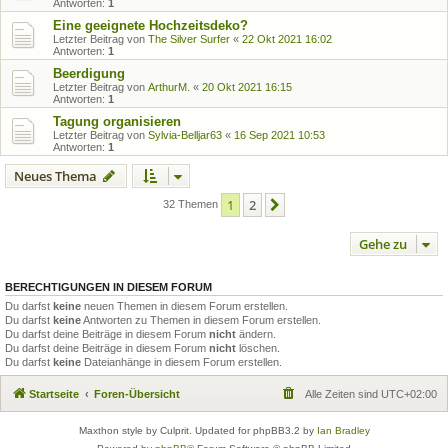
Antworten:
1
Eine geeignete Hochzeitsdeko?
Letzter Beitrag von
The Silver Surfer
«
22 Okt 2021 16:02
Antworten:
1
Beerdigung
Letzter Beitrag von
ArthurM.
«
20 Okt 2021 16:15
Antworten:
1
Tagung organisieren
Letzter Beitrag von
Sylvia-Belljar63
«
16 Sep 2021 10:53
Antworten:
1
Neues Thema
1
2
Nächste
32 Themen
Gehe zu
BERECHTIGUNGEN IN DIESEM FORUM
Du darfst
keine
neuen Themen in diesem Forum erstellen.
Du darfst
keine
Antworten zu Themen in diesem Forum erstellen.
Du darfst deine Beiträge in diesem Forum
nicht
ändern.
Du darfst deine Beiträge in diesem Forum
nicht
löschen.
Du darfst
keine
Dateianhänge in diesem Forum erstellen.
Startseite
Foren-Übersicht
Alle Zeiten sind
UTC+02:00
Maxthon style by Culprit. Updated for phpBB3.2 by
Ian Bradley