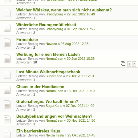
Antworten:
3
Welcher Whiskey, wenn man sich nicht auskennt?
Letzter Beitrag von
Brandyburg
«
22 Sep 2022 16:49
Antworten:
1
Winterliche Raumgemütlichkeit
Letzter Beitrag von
Brandyburg
«
01 Sep 2022 11:56
Antworten:
2
Firmenfeier
Letzter Beitrag von
Newton
«
26 Aug 2022 12:23
Antworten:
2
Werbung für einen kleinen Laden
Letzter Beitrag von
NormaJean
«
30 Jun 2022 10:35
Antworten:
10
1
2
Last Minute Weihnachtsgeschenk
Letzter Beitrag von
SugarKane
«
23 Dez 2021 12:01
Antworten:
1
Chaos in der Handtasche
Letzter Beitrag von
NormaJean
«
16 Dez 2021 10:03
Antworten:
1
Glutenallergie: Wo kauft ihr ein?
Letzter Beitrag von
SugarKane
«
07 Dez 2021 14:09
Antworten:
1
Beautybehandlungen vor Weihnachten?
Letzter Beitrag von
NormaJean
«
30 Nov 2021 14:50
Antworten:
1
Ein barrierefreies Haus
Letzter Beitrag von
Nikola Tesla
«
25 Okt 2021 14:45