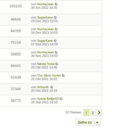
von
NormaJean
103133
30 Jun 2022 10:35
von
SugarKane
46660
23 Dez 2021 12:01
von
NormaJean
64765
16 Dez 2021 10:03
von
SugarKane
75154
07 Dez 2021 14:09
von
NormaJean
35855
30 Nov 2021 14:50
von
Nikola Tesla
66441
25 Okt 2021 14:45
von
The Silver Surfer
52439
22 Okt 2021 16:02
von
ArthurM.
37344
20 Okt 2021 16:15
von
Sylvia-Belljar63
36772
16 Sep 2021 10:53
1
2
Nächste
32 Themen
Gehe zu