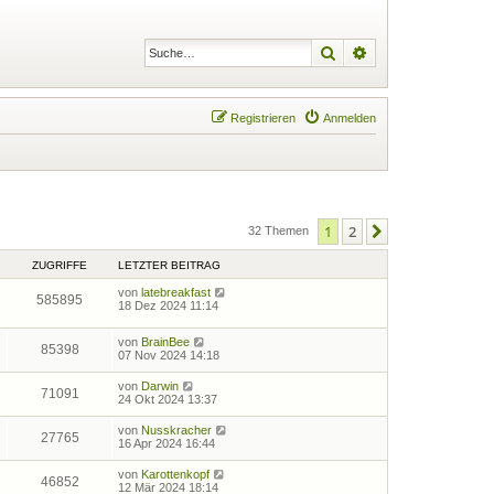
Suche
Erweiterte Suche
Registrieren
Anmelden
1
2
Nächste
32 Themen
ZUGRIFFE
LETZTER BEITRAG
von
latebreakfast
585895
18 Dez 2024 11:14
von
BrainBee
85398
07 Nov 2024 14:18
von
Darwin
71091
24 Okt 2024 13:37
von
Nusskracher
27765
16 Apr 2024 16:44
von
Karottenkopf
46852
12 Mär 2024 18:14