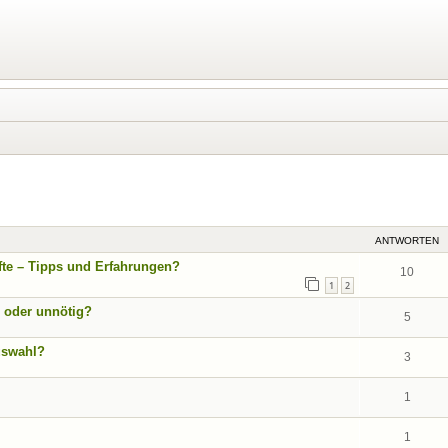
eiterte Suche
ANTWORTEN
fte – Tipps und Erfahrungen?
10
1
2
 oder unnötig?
5
uswahl?
3
1
1