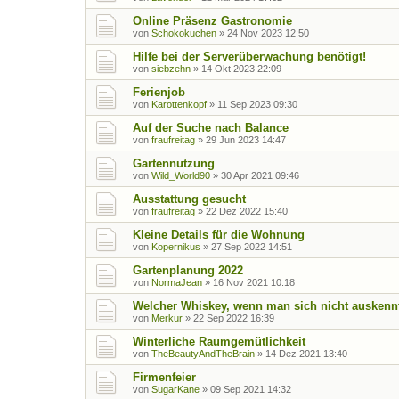
Online Präsenz Gastronomie
von
Schokokuchen
»
24 Nov 2023 12:50
Hilfe bei der Serverüberwachung benötigt!
von
siebzehn
»
14 Okt 2023 22:09
Ferienjob
von
Karottenkopf
»
11 Sep 2023 09:30
Auf der Suche nach Balance
von
fraufreitag
»
29 Jun 2023 14:47
Gartennutzung
von
Wild_World90
»
30 Apr 2021 09:46
Ausstattung gesucht
von
fraufreitag
»
22 Dez 2022 15:40
Kleine Details für die Wohnung
von
Kopernikus
»
27 Sep 2022 14:51
Gartenplanung 2022
von
NormaJean
»
16 Nov 2021 10:18
Welcher Whiskey, wenn man sich nicht auskenn
von
Merkur
»
22 Sep 2022 16:39
Winterliche Raumgemütlichkeit
von
TheBeautyAndTheBrain
»
14 Dez 2021 13:40
Firmenfeier
von
SugarKane
»
09 Sep 2021 14:32