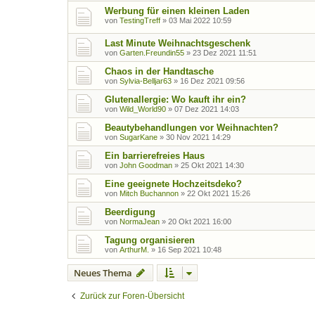
Werbung für einen kleinen Laden
von
TestingTreff
»
03 Mai 2022 10:59
Last Minute Weihnachtsgeschenk
von
Garten.Freundin55
»
23 Dez 2021 11:51
Chaos in der Handtasche
von
Sylvia-Belljar63
»
16 Dez 2021 09:56
Glutenallergie: Wo kauft ihr ein?
von
Wild_World90
»
07 Dez 2021 14:03
Beautybehandlungen vor Weihnachten?
von
SugarKane
»
30 Nov 2021 14:29
Ein barrierefreies Haus
von
John Goodman
»
25 Okt 2021 14:30
Eine geeignete Hochzeitsdeko?
von
Mitch Buchannon
»
22 Okt 2021 15:26
Beerdigung
von
NormaJean
»
20 Okt 2021 16:00
Tagung organisieren
von
ArthurM.
»
16 Sep 2021 10:48
Neues Thema
Zurück zur Foren-Übersicht