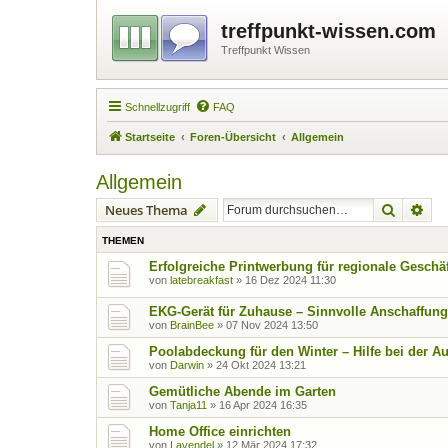
treffpunkt-wissen.com
Treffpunkt Wissen
Schnellzugriff
FAQ
Startseite
Foren-Übersicht
Allgemein
Allgemein
Suche
Erw
Neues Thema
THEMEN
Erfolgreiche Printwerbung für regionale Geschä
von
latebreakfast
»
16 Dez 2024 11:30
EKG-Gerät für Zuhause – Sinnvolle Anschaffung
von
BrainBee
»
07 Nov 2024 13:50
Poolabdeckung für den Winter – Hilfe bei der A
von
Darwin
»
24 Okt 2024 13:21
Gemütliche Abende im Garten
von
Tanja11
»
16 Apr 2024 16:35
Home Office einrichten
von
Lavendel
»
12 Mär 2024 17:32