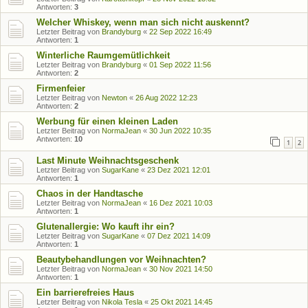
Antworten:
3
Welcher Whiskey, wenn man sich nicht auskennt?
Letzter Beitrag von
Brandyburg
«
22 Sep 2022 16:49
Antworten:
1
Winterliche Raumgemütlichkeit
Letzter Beitrag von
Brandyburg
«
01 Sep 2022 11:56
Antworten:
2
Firmenfeier
Letzter Beitrag von
Newton
«
26 Aug 2022 12:23
Antworten:
2
Werbung für einen kleinen Laden
Letzter Beitrag von
NormaJean
«
30 Jun 2022 10:35
Antworten:
10
1
2
Last Minute Weihnachtsgeschenk
Letzter Beitrag von
SugarKane
«
23 Dez 2021 12:01
Antworten:
1
Chaos in der Handtasche
Letzter Beitrag von
NormaJean
«
16 Dez 2021 10:03
Antworten:
1
Glutenallergie: Wo kauft ihr ein?
Letzter Beitrag von
SugarKane
«
07 Dez 2021 14:09
Antworten:
1
Beautybehandlungen vor Weihnachten?
Letzter Beitrag von
NormaJean
«
30 Nov 2021 14:50
Antworten:
1
Ein barrierefreies Haus
Letzter Beitrag von
Nikola Tesla
«
25 Okt 2021 14:45