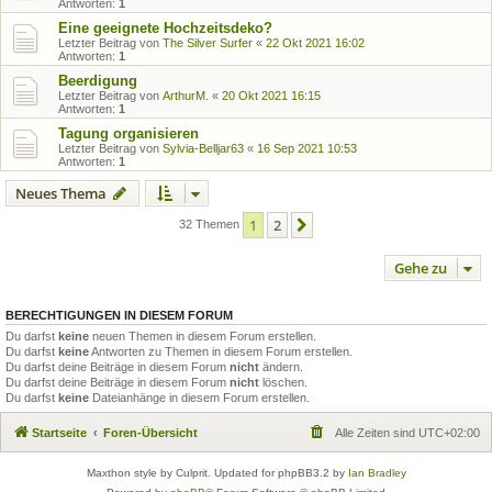
Antworten:
1
Eine geeignete Hochzeitsdeko?
Letzter Beitrag von
The Silver Surfer
«
22 Okt 2021 16:02
Antworten:
1
Beerdigung
Letzter Beitrag von
ArthurM.
«
20 Okt 2021 16:15
Antworten:
1
Tagung organisieren
Letzter Beitrag von
Sylvia-Belljar63
«
16 Sep 2021 10:53
Antworten:
1
Neues Thema
1
2
Nächste
32 Themen
Gehe zu
BERECHTIGUNGEN IN DIESEM FORUM
Du darfst
keine
neuen Themen in diesem Forum erstellen.
Du darfst
keine
Antworten zu Themen in diesem Forum erstellen.
Du darfst deine Beiträge in diesem Forum
nicht
ändern.
Du darfst deine Beiträge in diesem Forum
nicht
löschen.
Du darfst
keine
Dateianhänge in diesem Forum erstellen.
Startseite
Foren-Übersicht
Alle Zeiten sind
UTC+02:00
Maxthon style by Culprit. Updated for phpBB3.2 by
Ian Bradley