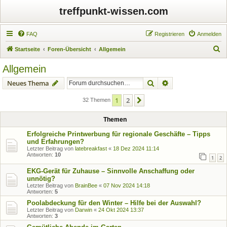
treffpunkt-wissen.com
FAQ
Registrieren
Anmelden
S
Startseite
Foren-Übersicht
Allgemein
u
Allgemein
c
Suche
Erweiterte Suche
Neues Thema
h
e
1
2
Nächste
32 Themen
Themen
Erfolgreiche Printwerbung für regionale Geschäfte – Tipps
und Erfahrungen?
Letzter Beitrag von
latebreakfast
«
18 Dez 2024 11:14
Antworten:
10
1
2
EKG-Gerät für Zuhause – Sinnvolle Anschaffung oder
unnötig?
Letzter Beitrag von
BrainBee
«
07 Nov 2024 14:18
Antworten:
5
Poolabdeckung für den Winter – Hilfe bei der Auswahl?
Letzter Beitrag von
Darwin
«
24 Okt 2024 13:37
Antworten:
3