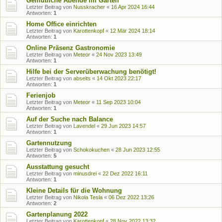
Gemütliche Abende im Garten
Letzter Beitrag von
Nusskracher
«
16 Apr 2024 16:44
Antworten:
1
Home Office einrichten
Letzter Beitrag von
Karottenkopf
«
12 Mär 2024 18:14
Antworten:
1
Online Präsenz Gastronomie
Letzter Beitrag von
Meteor
«
24 Nov 2023 13:49
Antworten:
1
Hilfe bei der Serverüberwachung benötigt!
Letzter Beitrag von
abseits
«
14 Okt 2023 22:17
Antworten:
1
Ferienjob
Letzter Beitrag von
Meteor
«
11 Sep 2023 10:04
Antworten:
1
Auf der Suche nach Balance
Letzter Beitrag von
Lavendel
«
29 Jun 2023 14:57
Antworten:
1
Gartennutzung
Letzter Beitrag von
Schokokuchen
«
28 Jun 2023 12:55
Antworten:
5
Ausstattung gesucht
Letzter Beitrag von
minusdrei
«
22 Dez 2022 16:11
Antworten:
1
Kleine Details für die Wohnung
Letzter Beitrag von
Nikola Tesla
«
06 Dez 2022 13:26
Antworten:
2
Gartenplanung 2022
Letzter Beitrag von
Karottenkopf
«
28 Nov 2022 13:32