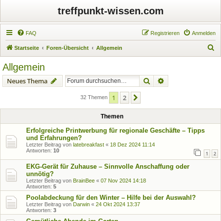
treffpunkt-wissen.com
FAQ
Registrieren
Anmelden
S
Startseite
Foren-Übersicht
Allgemein
u
Allgemein
c
Suche
Erweiterte Suche
Neues Thema
h
e
1
2
Nächste
32 Themen
Themen
Erfolgreiche Printwerbung für regionale Geschäfte – Tipps
und Erfahrungen?
Letzter Beitrag von
latebreakfast
«
18 Dez 2024 11:14
Antworten:
10
1
2
EKG-Gerät für Zuhause – Sinnvolle Anschaffung oder
unnötig?
Letzter Beitrag von
BrainBee
«
07 Nov 2024 14:18
Antworten:
5
Poolabdeckung für den Winter – Hilfe bei der Auswahl?
Letzter Beitrag von
Darwin
«
24 Okt 2024 13:37
Antworten:
3