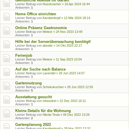
Gemütliche Abende im Garten
Letzter Beitrag von
Nusskracher
«
16 Apr 2024 16:44
Antworten:
1
Home Office einrichten
Letzter Beitrag von
Karottenkopf
«
12 Mär 2024 18:14
Antworten:
1
Online Präsenz Gastronomie
Letzter Beitrag von
Meteor
«
24 Nov 2023 13:49
Antworten:
1
Hilfe bei der Serverüberwachung benötigt!
Letzter Beitrag von
abseits
«
14 Okt 2023 22:17
Antworten:
1
Ferienjob
Letzter Beitrag von
Meteor
«
11 Sep 2023 10:04
Antworten:
1
Auf der Suche nach Balance
Letzter Beitrag von
Lavendel
«
29 Jun 2023 14:57
Antworten:
1
Gartennutzung
Letzter Beitrag von
Schokokuchen
«
28 Jun 2023 12:55
Antworten:
5
Ausstattung gesucht
Letzter Beitrag von
minusdrei
«
22 Dez 2022 16:11
Antworten:
1
Kleine Details für die Wohnung
Letzter Beitrag von
Nikola Tesla
«
06 Dez 2022 13:26
Antworten:
2
Gartenplanung 2022
Letzter Beitrag von
Karottenkopf
«
28 Nov 2022 13:32