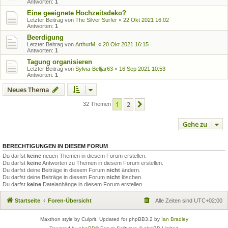
Antworten:
1
Eine geeignete Hochzeitsdeko?
Letzter Beitrag von
The Silver Surfer
«
22 Okt 2021 16:02
Antworten:
1
Beerdigung
Letzter Beitrag von
ArthurM.
«
20 Okt 2021 16:15
Antworten:
1
Tagung organisieren
Letzter Beitrag von
Sylvia-Belljar63
«
16 Sep 2021 10:53
Antworten:
1
Neues Thema
1
2
Nächste
32 Themen
Gehe zu
BERECHTIGUNGEN IN DIESEM FORUM
Du darfst
keine
neuen Themen in diesem Forum erstellen.
Du darfst
keine
Antworten zu Themen in diesem Forum erstellen.
Du darfst deine Beiträge in diesem Forum
nicht
ändern.
Du darfst deine Beiträge in diesem Forum
nicht
löschen.
Du darfst
keine
Dateianhänge in diesem Forum erstellen.
Startseite
Foren-Übersicht
Alle Zeiten sind
UTC+02:00
Maxthon style by Culprit. Updated for phpBB3.2 by
Ian Bradley