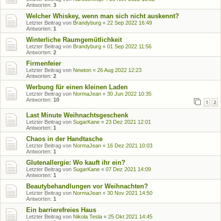
Antworten:
3
Welcher Whiskey, wenn man sich nicht auskennt?
Letzter Beitrag von
Brandyburg
«
22 Sep 2022 16:49
Antworten:
1
Winterliche Raumgemütlichkeit
Letzter Beitrag von
Brandyburg
«
01 Sep 2022 11:56
Antworten:
2
Firmenfeier
Letzter Beitrag von
Newton
«
26 Aug 2022 12:23
Antworten:
2
Werbung für einen kleinen Laden
Letzter Beitrag von
NormaJean
«
30 Jun 2022 10:35
Antworten:
10
1
2
Last Minute Weihnachtsgeschenk
Letzter Beitrag von
SugarKane
«
23 Dez 2021 12:01
Antworten:
1
Chaos in der Handtasche
Letzter Beitrag von
NormaJean
«
16 Dez 2021 10:03
Antworten:
1
Glutenallergie: Wo kauft ihr ein?
Letzter Beitrag von
SugarKane
«
07 Dez 2021 14:09
Antworten:
1
Beautybehandlungen vor Weihnachten?
Letzter Beitrag von
NormaJean
«
30 Nov 2021 14:50
Antworten:
1
Ein barrierefreies Haus
Letzter Beitrag von
Nikola Tesla
«
25 Okt 2021 14:45