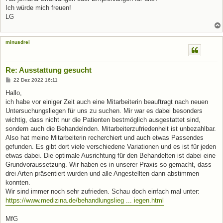
Ich würde mich freuen!
LG
minusdrei
Re: Ausstattung gesucht
B
22 Dez 2022 16:11
e
i
Hallo,
t
ich habe vor einiger Zeit auch eine Mitarbeiterin beauftragt nach neuen
r
a
Untersuchungsliegen für uns zu suchen. Mir war es dabei besonders
g
wichtig, dass nicht nur die Patienten bestmöglich ausgestattet sind,
sondern auch die Behandelnden. Mitarbeiterzufriedenheit ist unbezahlbar.
Also hat meine Mitarbeiterin recherchiert und auch etwas Passendes
gefunden. Es gibt dort viele verschiedene Variationen und es ist für jeden
etwas dabei. Die optimale Ausrichtung für den Behandelten ist dabei eine
Grundvoraussetzung. Wir haben es in unserer Praxis so gemacht, dass
drei Arten präsentiert wurden und alle Angestellten dann abstimmen
konnten.
Wir sind immer noch sehr zufrieden. Schau doch einfach mal unter:
https://www.medizina.de/behandlungslieg ... iegen.html
MfG