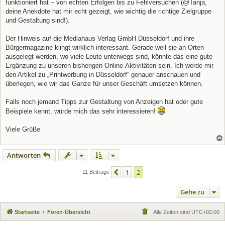
funktioniert hat – von echten Erfolgen bis zu Fehlversuchen (@Tanja,
deine Anekdote hat mir echt gezeigt, wie wichtig die richtige Zielgruppe
und Gestaltung sind!).
Der Hinweis auf die Mediahaus Verlag GmbH Düsseldorf und ihre
Bürgermagazine klingt wirklich interessant. Gerade weil sie an Orten
ausgelegt werden, wo viele Leute unterwegs sind, könnte das eine gute
Ergänzung zu unseren bisherigen Online-Aktivitäten sein. Ich werde mir
den Artikel zu „Printwerbung in Düsseldorf“ genauer anschauen und
überlegen, wie wir das Ganze für unser Geschäft umsetzen können.
Falls noch jemand Tipps zur Gestaltung von Anzeigen hat oder gute
Beispiele kennt, würde mich das sehr interessieren!
Viele Grüße
Antworten
1
2
Vorherige
11 Beiträge
Gehe zu
Startseite
Foren-Übersicht
Alle Zeiten sind
UTC+02:00