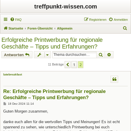
treffpunkt-wissen.com
FAQ
Registrieren
Anmelden
S
Startseite
Foren-Übersicht
Allgemein
u
Erfolgreiche Printwerbung für regionale
c
Geschäfte – Tipps und Erfahrungen?
h
Suche
Erweiterte
Antworten
e
1
2
Vorherige
11 Beiträge
latebreakfast
Re: Erfolgreiche Printwerbung für regionale
Geschäfte – Tipps und Erfahrungen?
B
18 Dez 2024 11:14
e
i
Guten Morgen zusammen,
t
r
a
danke euch allen für die wertvollen Tipps und Meinungen! Es ist echt
g
spannend zu sehen, wie unterschiedlich Printwerbung bei euch