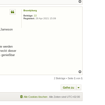
N
a
c
Brandyburg
h
o
Beiträge:
22
b
Registriert:
29 Apr 2021 15:09
e
n
n Jameson
ie werden
meckt dieser
s genießbar
N
a
c
2 Beiträge • Seite
1
von
1
h
o
Gehe zu
b
e
n
Alle Cookies löschen
Alle Zeiten sind
UTC+02:00