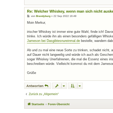
Re: Welcher Whiskey, wenn man sich nicht ausk
B
von
Brandyburg
»
22 Sep 2022 16:49
e
i
Moin Merkur,
t
r
a
irischer Whiskey ist immer eine gute Wahl, finde ich! D
g
trinke. Ich würde ihn als einen besonders gefälligen Whiske
Jameson bei Dasgibtesnureinmal.de
bestelle, wandern dab
Ab und zu mal eine neue Sorte zu trinken, schadet nicht
auf Dauer nicht langweilig und würde ich auch als Gesch
sogar Whiskey Unerfahrenen, die mal die Essenz eines iris
beschreiben würde. Vielleicht kommst du mit dem Jameso
Grüße
Antworten
Zurück zu „Allgemein“
Startseite
Foren-Übersicht