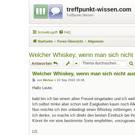
treffpunkt-wissen.com
Treffpunkt Wissen
Schnellzugriff
FAQ
Startseite
Foren-Übersicht
Allgemein
Welcher Whiskey, wenn man sich nicht
Antworten
Welcher Whiskey, wenn man sich nicht au
B
von
Merkur
»
22 Sep 2022 16:39
e
i
Hallo Leute,
t
r
a
bald bin ich bei einem alten Freund eingeladen und ich weiß
g
Ich selbst trinke aber schon seit Ewigkeiten kaum noch Al
Nun möchte ich ihm unbedingt einen Whiskey mitbringen, ei
Ich denke, so mache ich direkt den besten Eindruck bei i
Könnt ihr mir eine bestimmte Sorte empfehlen, vorzugswe
LG