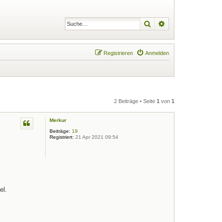
Suche
Erweiterte Suche
Registrieren
Anmelden
2 Beiträge • Seite
1
von
1
Merkur
Beiträge:
19
Registriert:
21 Apr 2021 09:54
el.