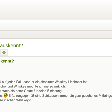
 auskennt?
Suche
Erweiterte Suche
skennt?
 auf jeden Fall, dass er ein absoluter Whiskey Liebhaber ist.
kohol und Whiskey mochte ich nie so wirklich.
nfach als nette Geste für seine Einladung.
hm.
Erfahrungsgemäß sind Spirituosen immer ein gern gesehenes Mitbrings
ise irischen Whiskey?