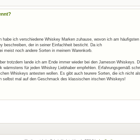
ennt?
avon habe ich verschiedene Whiskey Marken zuhause, wovon ich am häufigste
y beschreiben, der in seiner Einfachheit besticht. Da ich
ei meist noch andere Sorten in meinem Warenkorb.
, aber trotzdem lande ich am Ende immer wieder bei den Jameson Whiskeys. D
enk wärmstens für jeden Whiskey Liebhaber empfehlen. Erfahrungsgemäß sch
chen Whiskeys antesten wollen. Es gibt auch teurere Sorten, die ich nicht al
n selbst mal auf den Geschmack des klassischen irischen Whiskeys!