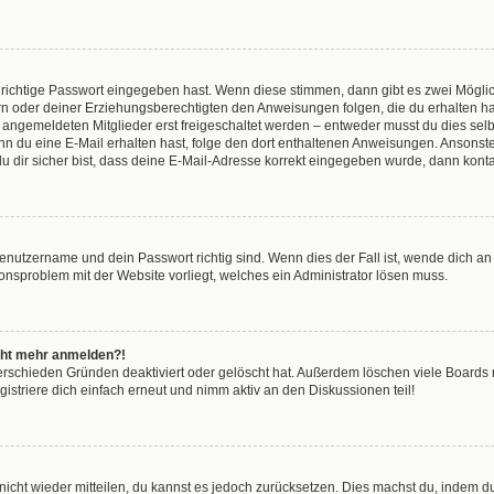
 richtige Passwort eingegeben hast. Wenn diese stimmen, dann gibt es zwei Mögl
tern oder deiner Erziehungsberechtigten den Anweisungen folgen, die du erhalten ha
u angemeldeten Mitglieder erst freigeschaltet werden – entweder musst du dies selbs
. Wenn du eine E-Mail erhalten hast, folge den dort enthaltenen Anweisungen. Anson
u dir sicher bist, dass deine E-Mail-Adresse korrekt eingegeben wurde, dann kontak
Benutzername und dein Passwort richtig sind. Wenn dies der Fall ist, wende dich a
tionsproblem mit der Website vorliegt, welches ein Administrator lösen muss.
nicht mehr anmelden?!
erschieden Gründen deaktiviert oder gelöscht hat. Außerdem löschen viele Boards r
striere dich einfach erneut und nimm aktiv an den Diskussionen teil!
t nicht wieder mitteilen, du kannst es jedoch zurücksetzen. Dies machst du, indem 