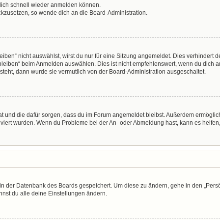
 dich schnell wieder anmelden können.
ückzusetzen, so wende dich an die Board-Administration.
en“ nicht auswählst, wirst du nur für eine Sitzung angemeldet. Dies verhindert 
leiben“ beim Anmelden auswählen. Dies ist nicht empfehlenswert, wenn du dich an
 steht, dann wurde sie vermutlich von der Board-Administration ausgeschaltet.
 hat und die dafür sorgen, dass du im Forum angemeldet bleibst. Außerdem ermögli
tiviert wurden. Wenn du Probleme bei der An- oder Abmeldung hast, kann es helfen
n in der Datenbank des Boards gespeichert. Um diese zu ändern, gehe in den „Persö
nst du alle deine Einstellungen ändern.