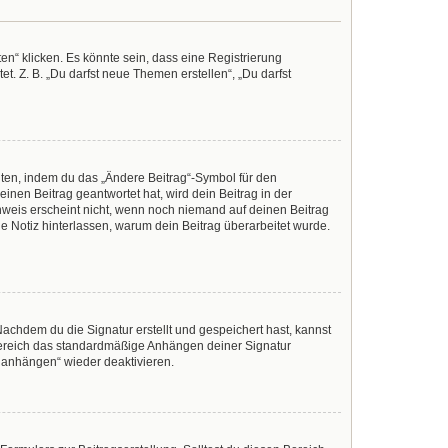
n“ klicken. Es könnte sein, dass eine Registrierung
t. Z. B. „Du darfst neue Themen erstellen“, „Du darfst
iten, indem du das „Ändere Beitrag“-Symbol für den
inen Beitrag geantwortet hat, wird dein Beitrag in der
nweis erscheint nicht, wenn noch niemand auf deinen Beitrag
ine Notiz hinterlassen, warum dein Beitrag überarbeitet wurde.
achdem du die Signatur erstellt und gespeichert hast, kannst
Bereich das standardmäßige Anhängen deiner Signatur
r anhängen“ wieder deaktivieren.