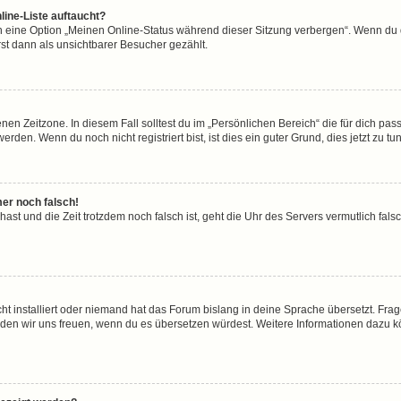
line-Liste auftaucht?
n eine Option „Meinen Online-Status während dieser Sitzung verbergen“. Wenn du d
st dann als unsichtbarer Besucher gezählt.
en Zeitzone. In diesem Fall solltest du im „Persönlichen Bereich“ die für dich passe
den. Wenn du noch nicht registriert bist, ist dies ein guter Grund, dies jetzt zu tun
mer noch falsch!
t hast und die Zeit trotzdem noch falsch ist, geht die Uhr des Servers vermutlich fal
ht installiert oder niemand hat das Forum bislang in deine Sprache übersetzt. Frag
, würden wir uns freuen, wenn du es übersetzen würdest. Weitere Informationen dazu