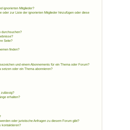
d ignorierten Mitglieder?
e oder zur Liste der ignorierten Mitglieder hinzufügen oder diese
en durchsuchen?
gebnisse?
re Seite?
hemen finden?
esezeichen und einem Abonnements für ein Thema oder Forum?
a setzen oder ein Thema abonnieren?
 zulässig?
hänge erhalten?
?
hwerden oder juristische Anfragen zu diesem Forum gibt?
s kontaktieren?