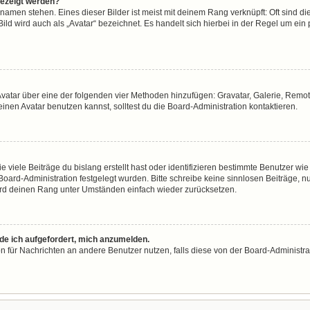
gezeigt werden?
namen stehen. Eines dieser Bilder ist meist mit deinem Rang verknüpft: Oft sind di
ld wird auch als „Avatar“ bezeichnet. Es handelt sich hierbei in der Regel um ein
n Avatar über eine der folgenden vier Methoden hinzufügen: Gravatar, Galerie, Re
en Avatar benutzen kannst, solltest du die Board-Administration kontaktieren.
viele Beiträge du bislang erstellt hast oder identifizieren bestimmte Benutzer w
 Board-Administration festgelegt wurden. Bitte schreibe keine sinnlosen Beiträge
wird deinen Rang unter Umständen einfach wieder zurücksetzen.
rde ich aufgefordert, mich anzumelden.
ion für Nachrichten an andere Benutzer nutzen, falls diese von der Board-Administ