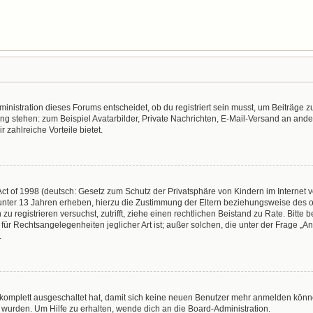
nistration dieses Forums entscheidet, ob du registriert sein musst, um Beiträge zu s
ung stehen: zum Beispiel Avatarbilder, Private Nachrichten, E-Mail-Versand an ander
r zahlreiche Vorteile bietet.
t of 1998 (deutsch: Gesetz zum Schutz der Privatsphäre von Kindern im Internet vo
unter 13 Jahren erheben, hierzu die Zustimmung der Eltern beziehungsweise des o
h zu registrieren versuchst, zutrifft, ziehe einen rechtlichen Beistand zu Rate. Bit
für Rechtsangelegenheiten jeglicher Art ist; außer solchen, die unter der Frage „
.
g komplett ausgeschaltet hat, damit sich keine neuen Benutzer mehr anmelden könn
 wurden. Um Hilfe zu erhalten, wende dich an die Board-Administration.