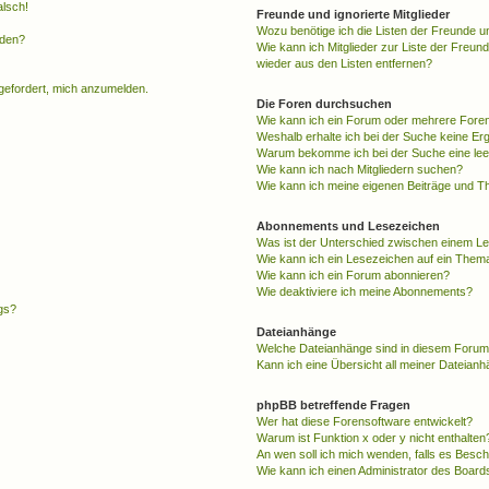
alsch!
Freunde und ignorierte Mitglieder
Wozu benötige ich die Listen der Freunde un
rden?
Wie kann ich Mitglieder zur Liste der Freund
wieder aus den Listen entfernen?
fgefordert, mich anzumelden.
Die Foren durchsuchen
Wie kann ich ein Forum oder mehrere For
Weshalb erhalte ich bei der Suche keine Er
Warum bekomme ich bei der Suche eine lee
Wie kann ich nach Mitgliedern suchen?
Wie kann ich meine eigenen Beiträge und T
Abonnements und Lesezeichen
Was ist der Unterschied zwischen einem L
Wie kann ich ein Lesezeichen auf ein Them
Wie kann ich ein Forum abonnieren?
Wie deaktiviere ich meine Abonnements?
gs?
Dateianhänge
Welche Dateianhänge sind in diesem Forum
Kann ich eine Übersicht all meiner Dateian
phpBB betreffende Fragen
Wer hat diese Forensoftware entwickelt?
Warum ist Funktion x oder y nicht enthalten
An wen soll ich mich wenden, falls es Besc
Wie kann ich einen Administrator des Board