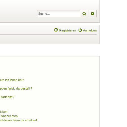
Suche
Erweiterte Suche
Registrieren
Anmelden
ete ich ihnen bei?
en farbig dargestellt?
tartseite?
icken!
 Nachrichten!
ed dieses Forums erhalten!