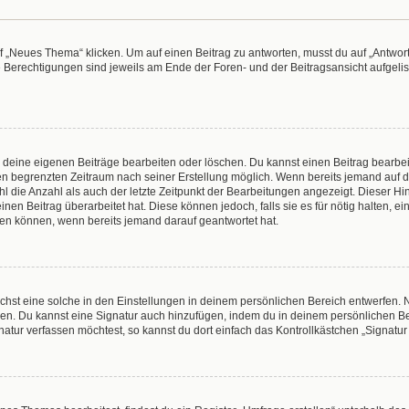
„Neues Thema“ klicken. Um auf einen Beitrag zu antworten, musst du auf „Antworte
e Berechtigungen sind jeweils am Ende der Foren- und der Beitragsansicht aufgeliste
r deine eigenen Beiträge bearbeiten oder löschen. Du kannst einen Beitrag bearbe
inen begrenzten Zeitraum nach seiner Erstellung möglich. Wenn bereits jemand auf de
 die Anzahl als auch der letzte Zeitpunkt der Bearbeitungen angezeigt. Dieser Hi
en Beitrag überarbeitet hat. Diese können jedoch, falls sie es für nötig halten, e
hen können, wenn bereits jemand darauf geantwortet hat.
hst eine solche in den Einstellungen in deinem persönlichen Bereich entwerfen. N
eren. Du kannst eine Signatur auch hinzufügen, indem du in deinem persönlichen 
atur verfassen möchtest, so kannst du dort einfach das Kontrollkästchen „Signatu