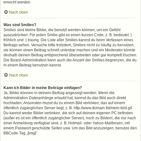
erreicht werden.
Nach oben
Was sind Smilies?
Smilies sind kleine Bilder, die benutzt werden können, um ein Gefühl
auszudrücken. Für jeden Smilie gibt es einen kurzen Code, z. B. bedeutet :)
fröhlich und :( traurig. Die Liste aller Smilies kannst du beim Verfassen eines
Beitrags sehen. Versuche bitte trotzdem, Smilies nicht zu häufig zu benutzen,
sie können einen Beitrag schnell unlesbar machen und ein Moderator könnte
deshalb deinen Beitrag entsprechend überarbeiten oder gar komplett löschen.
Die Board-Administration kann auch die Anzahl der Smilies begrenzen, die du
in einem Beitrag benutzen kannst.
Nach oben
Kann ich Bilder in meine Beiträge einfügen?
Ja, Bilder können in deinem Beitrag angezeigt werden. Wenn die
Administration Dateianhänge erlaubt hat, kannst du das Bild auch direkt
hochladen. Ansonsten musst du zu einem Bild verlinken, das auf einem
öffentlich zugänglichen Server liegt, z. B. http://www.domain.tld/mein-bild.gif.
Du kannst weder Bilder verlinken, die sich auf deinem eigenen PC befinden
(außer es ist ein öffentlich zugänglicher Server), noch zu Bildern, die nur nach
einer Anmeldung verfügbar sind, z. B. Hotmail- oder Yahoo-Mailboxen, mit
einem Passwort geschützte Seiten usw. Um das Bild anzuzeigen, benutze den
BBCode-Tag „[img]“.