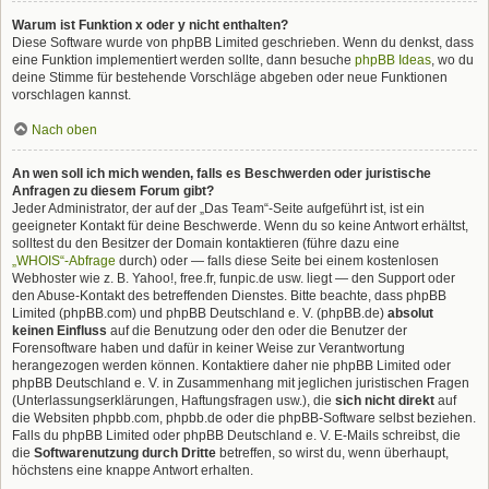
Warum ist Funktion x oder y nicht enthalten?
Diese Software wurde von phpBB Limited geschrieben. Wenn du denkst, dass
eine Funktion implementiert werden sollte, dann besuche
phpBB Ideas
, wo du
deine Stimme für bestehende Vorschläge abgeben oder neue Funktionen
vorschlagen kannst.
Nach oben
An wen soll ich mich wenden, falls es Beschwerden oder juristische
Anfragen zu diesem Forum gibt?
Jeder Administrator, der auf der „Das Team“-Seite aufgeführt ist, ist ein
geeigneter Kontakt für deine Beschwerde. Wenn du so keine Antwort erhältst,
solltest du den Besitzer der Domain kontaktieren (führe dazu eine
„WHOIS“-Abfrage
durch) oder — falls diese Seite bei einem kostenlosen
Webhoster wie z. B. Yahoo!, free.fr, funpic.de usw. liegt — den Support oder
den Abuse-Kontakt des betreffenden Dienstes. Bitte beachte, dass phpBB
Limited (phpBB.com) und phpBB Deutschland e. V. (phpBB.de)
absolut
keinen Einfluss
auf die Benutzung oder den oder die Benutzer der
Forensoftware haben und dafür in keiner Weise zur Verantwortung
herangezogen werden können. Kontaktiere daher nie phpBB Limited oder
phpBB Deutschland e. V. in Zusammenhang mit jeglichen juristischen Fragen
(Unterlassungserklärungen, Haftungsfragen usw.), die
sich nicht direkt
auf
die Websiten phpbb.com, phpbb.de oder die phpBB-Software selbst beziehen.
Falls du phpBB Limited oder phpBB Deutschland e. V. E-Mails schreibst, die
die
Softwarenutzung durch Dritte
betreffen, so wirst du, wenn überhaupt,
höchstens eine knappe Antwort erhalten.