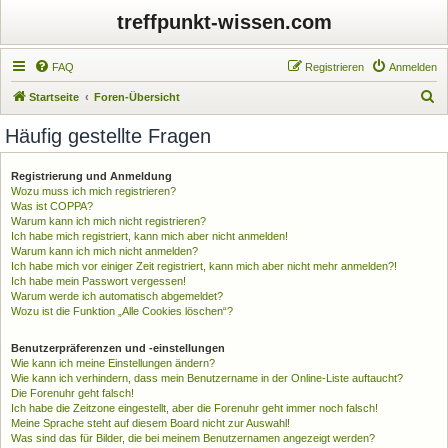
treffpunkt-wissen.com
FAQ
Registrieren
Anmelden
S
Startseite
Foren-Übersicht
u
Häufig gestellte Fragen
c
h
Registrierung und Anmeldung
Wozu muss ich mich registrieren?
e
Was ist COPPA?
Warum kann ich mich nicht registrieren?
Ich habe mich registriert, kann mich aber nicht anmelden!
Warum kann ich mich nicht anmelden?
Ich habe mich vor einiger Zeit registriert, kann mich aber nicht mehr anmelden?!
Ich habe mein Passwort vergessen!
Warum werde ich automatisch abgemeldet?
Wozu ist die Funktion „Alle Cookies löschen“?
Benutzerpräferenzen und -einstellungen
Wie kann ich meine Einstellungen ändern?
Wie kann ich verhindern, dass mein Benutzername in der Online-Liste auftaucht?
Die Forenuhr geht falsch!
Ich habe die Zeitzone eingestellt, aber die Forenuhr geht immer noch falsch!
Meine Sprache steht auf diesem Board nicht zur Auswahl!
Was sind das für Bilder, die bei meinem Benutzernamen angezeigt werden?