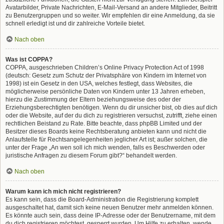
Avatarbilder, Private Nachrichten, E-Mail-Versand an andere Mitglieder, Beitritt
zu Benutzergruppen und so weiter. Wir empfehlen dir eine Anmeldung, da sie
schnell erledigt ist und dir zahlreiche Vorteile bietet.
Nach oben
Was ist COPPA?
COPPA, ausgeschrieben Children’s Online Privacy Protection Act of 1998
(deutsch: Gesetz zum Schutz der Privatsphäre von Kindern im Internet von
1998) ist ein Gesetz in den USA, welches festlegt, dass Websites, die
möglicherweise persönliche Daten von Kindern unter 13 Jahren erheben,
hierzu die Zustimmung der Eltern beziehungsweise des oder der
Erziehungsberechtigten benötigen. Wenn du dir unsicher bist, ob dies auf dich
oder die Website, auf der du dich zu registrieren versuchst, zutrifft, ziehe einen
rechtlichen Beistand zu Rate. Bitte beachte, dass phpBB Limited und der
Besitzer dieses Boards keine Rechtsberatung anbieten kann und nicht die
Anlaufstelle für Rechtsangelegenheiten jeglicher Art ist; außer solchen, die
unter der Frage „An wen soll ich mich wenden, falls es Beschwerden oder
juristische Anfragen zu diesem Forum gibt?“ behandelt werden.
Nach oben
Warum kann ich mich nicht registrieren?
Es kann sein, dass die Board-Administration die Registrierung komplett
ausgeschaltet hat, damit sich keine neuen Benutzer mehr anmelden können.
Es könnte auch sein, dass deine IP-Adresse oder der Benutzername, mit dem
du dich registrieren möchtest, gesperrt wurden. Um Hilfe zu erhalten, wende