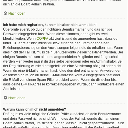
dich an die Board-Administration.
Nach oben
Ich habe mich registriert, kann mich aber nicht anmelden!
Überprüfe zuerst, ob du den richtigen Benutzernamen und das richtige
Passwort eingegeben hast. Wenn diese stimmen, dann gibt es zwei
Möglichkeiten. Wenn
COPPA
aktiviert ist und du angegeben hast, dass du
unter 13 Jahre alt bist, musst du bzw. einer deiner Eltern oder deiner
Erziehungsberechtigten den Anweisungen folgen, die du erhalten hast. Wenn
dies nicht der Fall ist, muss dein Benutzerkonto vielleicht aktiviert werden. Bei
einigen Boards müssen alle neu angemeldeten Mitglieder erst freigeschaltet
werden – entweder musst du dies selbst erledigen oder ein Administrator. Bei
der Registrierung wurde dir mitgeteilt, ob eine Aktivierung nötig ist oder nicht.
Wenn du eine E-Mail erhalten hast, folge den dort enthaltenen Anweisungen.
Ansonsten prüfe, ob du deine E-Mail-Adresse korrekt eingegeben hast oder
die E-Mail von einem Spam-Filter blockiert wurde. Wenn du dir sicher bist,
dass deine E-Mail-Adresse korrekt eingegeben wurde, dann kontaktiere einen
Administrator.
Nach oben
Warum kann ich mich nicht anmelden?
Dafür gibt es viele mögliche Gründe. Prüfe zunächst, ob dein Benutzername
und dein Passwort richtig sind. Wenn dies der Fall ist, wende dich an einen
Board-Administrator, um sicherzugehen, dass du nicht gesperrt wurdest. Es ist
ebenfalls möglich, dass ein Konfigurationsproblem mit der Website vorliegt,