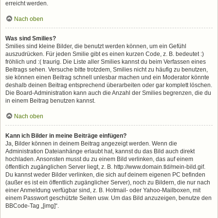
erreicht werden.
Nach oben
Was sind Smilies?
Smilies sind kleine Bilder, die benutzt werden können, um ein Gefühl
auszudrücken. Für jeden Smilie gibt es einen kurzen Code, z. B. bedeutet :)
fröhlich und :( traurig. Die Liste aller Smilies kannst du beim Verfassen eines
Beitrags sehen. Versuche bitte trotzdem, Smilies nicht zu häufig zu benutzen,
sie können einen Beitrag schnell unlesbar machen und ein Moderator könnte
deshalb deinen Beitrag entsprechend überarbeiten oder gar komplett löschen.
Die Board-Administration kann auch die Anzahl der Smilies begrenzen, die du
in einem Beitrag benutzen kannst.
Nach oben
Kann ich Bilder in meine Beiträge einfügen?
Ja, Bilder können in deinem Beitrag angezeigt werden. Wenn die
Administration Dateianhänge erlaubt hat, kannst du das Bild auch direkt
hochladen. Ansonsten musst du zu einem Bild verlinken, das auf einem
öffentlich zugänglichen Server liegt, z. B. http://www.domain.tld/mein-bild.gif.
Du kannst weder Bilder verlinken, die sich auf deinem eigenen PC befinden
(außer es ist ein öffentlich zugänglicher Server), noch zu Bildern, die nur nach
einer Anmeldung verfügbar sind, z. B. Hotmail- oder Yahoo-Mailboxen, mit
einem Passwort geschützte Seiten usw. Um das Bild anzuzeigen, benutze den
BBCode-Tag „[img]“.