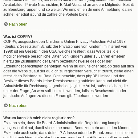
Avatarbilder, Private Nachrichten, E-Mail-Versand an andere Mitglieder, Beitritt
zu Benutzergruppen und so weiter. Wir empfehlen dir eine Anmeldung, da sie
schnell erledigt ist und dir zahlreiche Vorteile bietet.
Nach oben
Was ist COPPA?
COPPA, ausgeschrieben Children’s Online Privacy Protection Act of 1998
(deutsch: Gesetz zum Schutz der Privatsphäre von Kindern im Internet von
1998) ist ein Gesetz in den USA, welches festlegt, dass Websites, die
möglicherweise persönliche Daten von Kindern unter 13 Jahren erheben,
hierzu die Zustimmung der Eltern beziehungsweise des oder der
Erziehungsberechtigten benötigen. Wenn du dir unsicher bist, ob dies auf dich
oder die Website, auf der du dich zu registrieren versuchst, zutrifft, ziehe einen
rechtlichen Beistand zu Rate. Bitte beachte, dass phpBB Limited und der
Besitzer dieses Boards keine Rechtsberatung anbieten kann und nicht die
Anlaufstelle für Rechtsangelegenheiten jeglicher Art ist; außer solchen, die
unter der Frage „An wen soll ich mich wenden, falls es Beschwerden oder
juristische Anfragen zu diesem Forum gibt?“ behandelt werden.
Nach oben
Warum kann ich mich nicht registrieren?
Es kann sein, dass die Board-Administration die Registrierung komplett
ausgeschaltet hat, damit sich keine neuen Benutzer mehr anmelden können.
Es könnte auch sein, dass deine IP-Adresse oder der Benutzername, mit dem
du dich registrieren möchtest, gesperrt wurden. Um Hilfe zu erhalten, wende