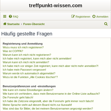
treffpunkt-wissen.com
FAQ
Registrieren
Anmelden
S
Startseite
Foren-Übersicht
u
Häufig gestellte Fragen
c
h
Registrierung und Anmeldung
Wozu muss ich mich registrieren?
e
Was ist COPPA?
Warum kann ich mich nicht registrieren?
Ich habe mich registriert, kann mich aber nicht anmelden!
Warum kann ich mich nicht anmelden?
Ich habe mich vor einiger Zeit registriert, kann mich aber nicht mehr anmelden?!
Ich habe mein Passwort vergessen!
Warum werde ich automatisch abgemeldet?
Wozu ist die Funktion „Alle Cookies löschen“?
Benutzerpräferenzen und -einstellungen
Wie kann ich meine Einstellungen ändern?
Wie kann ich verhindern, dass mein Benutzername in der Online-Liste auftaucht?
Die Forenuhr geht falsch!
Ich habe die Zeitzone eingestellt, aber die Forenuhr geht immer noch falsch!
Meine Sprache steht auf diesem Board nicht zur Auswahl!
Was sind das für Bilder, die bei meinem Benutzernamen angezeigt werden?