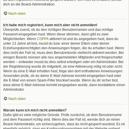
dich an die Board-Administration.
Nach oben
Ich habe mich registriert, kann mich aber nicht anmelden!
Überprüfe zuerst, ob du den richtigen Benutzernamen und das richtige
Passwort eingegeben hast. Wenn diese stimmen, dann gibt es zwei
Möglichkeiten. Wenn
COPPA
aktiviert ist und du angegeben hast, dass du
unter 13 Jahre alt bist, musst du bzw. einer deiner Eltern oder deiner
Erziehungsberechtigten den Anweisungen folgen, die du erhalten hast. Wenn
dies nicht der Fall ist, muss dein Benutzerkonto vielleicht aktiviert werden. Bei
einigen Boards müssen alle neu angemeldeten Mitglieder erst freigeschaltet
werden – entweder musst du dies selbst erledigen oder ein Administrator. Bei
der Registrierung wurde dir mitgeteilt, ob eine Aktivierung nötig ist oder nicht.
Wenn du eine E-Mail erhalten hast, folge den dort enthaltenen Anweisungen.
Ansonsten prüfe, ob du deine E-Mail-Adresse korrekt eingegeben hast oder
die E-Mail von einem Spam-Filter blockiert wurde. Wenn du dir sicher bist,
dass deine E-Mail-Adresse korrekt eingegeben wurde, dann kontaktiere einen
Administrator.
Nach oben
Warum kann ich mich nicht anmelden?
Dafür gibt es viele mögliche Gründe. Prüfe zunächst, ob dein Benutzername
und dein Passwort richtig sind. Wenn dies der Fall ist, wende dich an einen
Board-Administrator, um sicherzugehen, dass du nicht gesperrt wurdest. Es ist
ebenfalls möglich, dass ein Konfigurationsproblem mit der Website vorliegt,