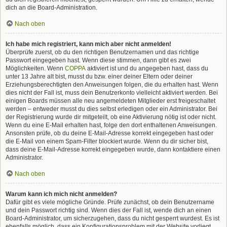
dich an die Board-Administration.
Nach oben
Ich habe mich registriert, kann mich aber nicht anmelden!
Überprüfe zuerst, ob du den richtigen Benutzernamen und das richtige
Passwort eingegeben hast. Wenn diese stimmen, dann gibt es zwei
Möglichkeiten. Wenn
COPPA
aktiviert ist und du angegeben hast, dass du
unter 13 Jahre alt bist, musst du bzw. einer deiner Eltern oder deiner
Erziehungsberechtigten den Anweisungen folgen, die du erhalten hast. Wenn
dies nicht der Fall ist, muss dein Benutzerkonto vielleicht aktiviert werden. Bei
einigen Boards müssen alle neu angemeldeten Mitglieder erst freigeschaltet
werden – entweder musst du dies selbst erledigen oder ein Administrator. Bei
der Registrierung wurde dir mitgeteilt, ob eine Aktivierung nötig ist oder nicht.
Wenn du eine E-Mail erhalten hast, folge den dort enthaltenen Anweisungen.
Ansonsten prüfe, ob du deine E-Mail-Adresse korrekt eingegeben hast oder
die E-Mail von einem Spam-Filter blockiert wurde. Wenn du dir sicher bist,
dass deine E-Mail-Adresse korrekt eingegeben wurde, dann kontaktiere einen
Administrator.
Nach oben
Warum kann ich mich nicht anmelden?
Dafür gibt es viele mögliche Gründe. Prüfe zunächst, ob dein Benutzername
und dein Passwort richtig sind. Wenn dies der Fall ist, wende dich an einen
Board-Administrator, um sicherzugehen, dass du nicht gesperrt wurdest. Es ist
ebenfalls möglich, dass ein Konfigurationsproblem mit der Website vorliegt,