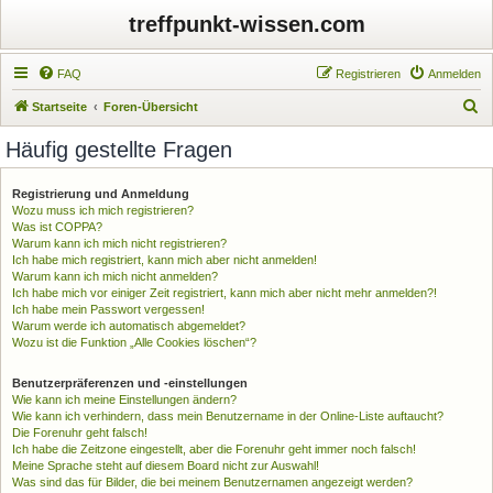
treffpunkt-wissen.com
FAQ
Registrieren
Anmelden
S
Startseite
Foren-Übersicht
u
Häufig gestellte Fragen
c
h
Registrierung und Anmeldung
Wozu muss ich mich registrieren?
e
Was ist COPPA?
Warum kann ich mich nicht registrieren?
Ich habe mich registriert, kann mich aber nicht anmelden!
Warum kann ich mich nicht anmelden?
Ich habe mich vor einiger Zeit registriert, kann mich aber nicht mehr anmelden?!
Ich habe mein Passwort vergessen!
Warum werde ich automatisch abgemeldet?
Wozu ist die Funktion „Alle Cookies löschen“?
Benutzerpräferenzen und -einstellungen
Wie kann ich meine Einstellungen ändern?
Wie kann ich verhindern, dass mein Benutzername in der Online-Liste auftaucht?
Die Forenuhr geht falsch!
Ich habe die Zeitzone eingestellt, aber die Forenuhr geht immer noch falsch!
Meine Sprache steht auf diesem Board nicht zur Auswahl!
Was sind das für Bilder, die bei meinem Benutzernamen angezeigt werden?