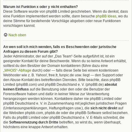
Warum ist Funktion x oder y nicht enthalten?
Diese Software wurde von phpBB Limited geschrieben. Wenn du denkst, dass
eine Funktion implementiert werden sollte, dann besuche
phpBB Ideas
, wo du
deine Stimme für bestehende Vorschläge abgeben oder neue Funktionen
vorschlagen kannst.
Nach oben
An wen soll ich mich wenden, falls es Beschwerden oder juristische
Anfragen zu diesem Forum gibt?
Jeder Administrator, der auf der „Das Team“-Seite aufgeführt ist, ist ein
geeigneter Kontakt für deine Beschwerde. Wenn du so keine Antwort erhältst,
solltest du den Besitzer der Domain kontaktieren (führe dazu eine
„WHOIS“-Abfrage
durch) oder — falls diese Seite bei einem kostenlosen
Webhoster wie z. B. Yahoo!, free.fr, funpic.de usw. liegt — den Support oder
den Abuse-Kontakt des betreffenden Dienstes. Bitte beachte, dass phpBB
Limited (phpBB.com) und phpBB Deutschland e. V. (phpBB.de)
absolut
keinen Einfluss
auf die Benutzung oder den oder die Benutzer der
Forensoftware haben und dafür in keiner Weise zur Verantwortung
herangezogen werden können. Kontaktiere daher nie phpBB Limited oder
phpBB Deutschland e. V. in Zusammenhang mit jeglichen juristischen Fragen
(Unterlassungserklärungen, Haftungsfragen usw.), die
sich nicht direkt
auf
die Websiten phpbb.com, phpbb.de oder die phpBB-Software selbst beziehen.
Falls du phpBB Limited oder phpBB Deutschland e. V. E-Mails schreibst, die
die
Softwarenutzung durch Dritte
betreffen, so wirst du, wenn überhaupt,
höchstens eine knappe Antwort erhalten.