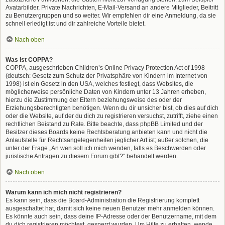
Avatarbilder, Private Nachrichten, E-Mail-Versand an andere Mitglieder, Beitritt
zu Benutzergruppen und so weiter. Wir empfehlen dir eine Anmeldung, da sie
schnell erledigt ist und dir zahlreiche Vorteile bietet.
Nach oben
Was ist COPPA?
COPPA, ausgeschrieben Children’s Online Privacy Protection Act of 1998
(deutsch: Gesetz zum Schutz der Privatsphäre von Kindern im Internet von
1998) ist ein Gesetz in den USA, welches festlegt, dass Websites, die
möglicherweise persönliche Daten von Kindern unter 13 Jahren erheben,
hierzu die Zustimmung der Eltern beziehungsweise des oder der
Erziehungsberechtigten benötigen. Wenn du dir unsicher bist, ob dies auf dich
oder die Website, auf der du dich zu registrieren versuchst, zutrifft, ziehe einen
rechtlichen Beistand zu Rate. Bitte beachte, dass phpBB Limited und der
Besitzer dieses Boards keine Rechtsberatung anbieten kann und nicht die
Anlaufstelle für Rechtsangelegenheiten jeglicher Art ist; außer solchen, die
unter der Frage „An wen soll ich mich wenden, falls es Beschwerden oder
juristische Anfragen zu diesem Forum gibt?“ behandelt werden.
Nach oben
Warum kann ich mich nicht registrieren?
Es kann sein, dass die Board-Administration die Registrierung komplett
ausgeschaltet hat, damit sich keine neuen Benutzer mehr anmelden können.
Es könnte auch sein, dass deine IP-Adresse oder der Benutzername, mit dem
du dich registrieren möchtest, gesperrt wurden. Um Hilfe zu erhalten, wende