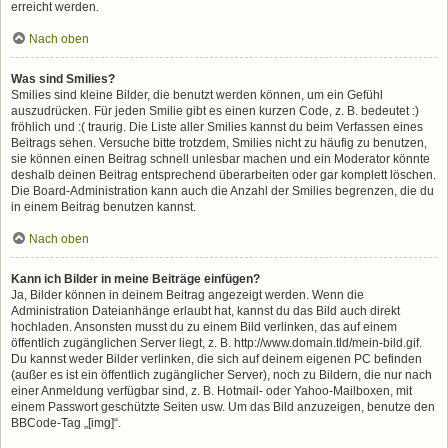
erreicht werden.
Nach oben
Was sind Smilies?
Smilies sind kleine Bilder, die benutzt werden können, um ein Gefühl
auszudrücken. Für jeden Smilie gibt es einen kurzen Code, z. B. bedeutet :)
fröhlich und :( traurig. Die Liste aller Smilies kannst du beim Verfassen eines
Beitrags sehen. Versuche bitte trotzdem, Smilies nicht zu häufig zu benutzen,
sie können einen Beitrag schnell unlesbar machen und ein Moderator könnte
deshalb deinen Beitrag entsprechend überarbeiten oder gar komplett löschen.
Die Board-Administration kann auch die Anzahl der Smilies begrenzen, die du
in einem Beitrag benutzen kannst.
Nach oben
Kann ich Bilder in meine Beiträge einfügen?
Ja, Bilder können in deinem Beitrag angezeigt werden. Wenn die
Administration Dateianhänge erlaubt hat, kannst du das Bild auch direkt
hochladen. Ansonsten musst du zu einem Bild verlinken, das auf einem
öffentlich zugänglichen Server liegt, z. B. http://www.domain.tld/mein-bild.gif.
Du kannst weder Bilder verlinken, die sich auf deinem eigenen PC befinden
(außer es ist ein öffentlich zugänglicher Server), noch zu Bildern, die nur nach
einer Anmeldung verfügbar sind, z. B. Hotmail- oder Yahoo-Mailboxen, mit
einem Passwort geschützte Seiten usw. Um das Bild anzuzeigen, benutze den
BBCode-Tag „[img]“.