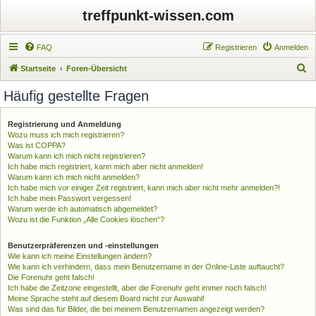
treffpunkt-wissen.com
FAQ
Registrieren
Anmelden
S
Startseite
Foren-Übersicht
u
Häufig gestellte Fragen
c
h
Registrierung und Anmeldung
Wozu muss ich mich registrieren?
e
Was ist COPPA?
Warum kann ich mich nicht registrieren?
Ich habe mich registriert, kann mich aber nicht anmelden!
Warum kann ich mich nicht anmelden?
Ich habe mich vor einiger Zeit registriert, kann mich aber nicht mehr anmelden?!
Ich habe mein Passwort vergessen!
Warum werde ich automatisch abgemeldet?
Wozu ist die Funktion „Alle Cookies löschen“?
Benutzerpräferenzen und -einstellungen
Wie kann ich meine Einstellungen ändern?
Wie kann ich verhindern, dass mein Benutzername in der Online-Liste auftaucht?
Die Forenuhr geht falsch!
Ich habe die Zeitzone eingestellt, aber die Forenuhr geht immer noch falsch!
Meine Sprache steht auf diesem Board nicht zur Auswahl!
Was sind das für Bilder, die bei meinem Benutzernamen angezeigt werden?