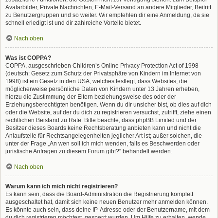
Avatarbilder, Private Nachrichten, E-Mail-Versand an andere Mitglieder, Beitritt
zu Benutzergruppen und so weiter. Wir empfehlen dir eine Anmeldung, da sie
schnell erledigt ist und dir zahlreiche Vorteile bietet.
Nach oben
Was ist COPPA?
COPPA, ausgeschrieben Children’s Online Privacy Protection Act of 1998
(deutsch: Gesetz zum Schutz der Privatsphäre von Kindern im Internet von
1998) ist ein Gesetz in den USA, welches festlegt, dass Websites, die
möglicherweise persönliche Daten von Kindern unter 13 Jahren erheben,
hierzu die Zustimmung der Eltern beziehungsweise des oder der
Erziehungsberechtigten benötigen. Wenn du dir unsicher bist, ob dies auf dich
oder die Website, auf der du dich zu registrieren versuchst, zutrifft, ziehe einen
rechtlichen Beistand zu Rate. Bitte beachte, dass phpBB Limited und der
Besitzer dieses Boards keine Rechtsberatung anbieten kann und nicht die
Anlaufstelle für Rechtsangelegenheiten jeglicher Art ist; außer solchen, die
unter der Frage „An wen soll ich mich wenden, falls es Beschwerden oder
juristische Anfragen zu diesem Forum gibt?“ behandelt werden.
Nach oben
Warum kann ich mich nicht registrieren?
Es kann sein, dass die Board-Administration die Registrierung komplett
ausgeschaltet hat, damit sich keine neuen Benutzer mehr anmelden können.
Es könnte auch sein, dass deine IP-Adresse oder der Benutzername, mit dem
du dich registrieren möchtest, gesperrt wurden. Um Hilfe zu erhalten, wende