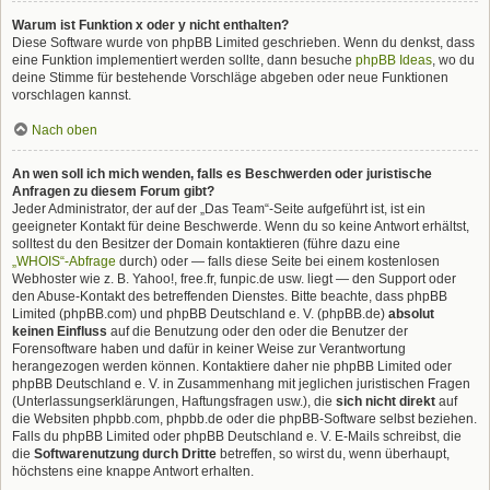
Warum ist Funktion x oder y nicht enthalten?
Diese Software wurde von phpBB Limited geschrieben. Wenn du denkst, dass
eine Funktion implementiert werden sollte, dann besuche
phpBB Ideas
, wo du
deine Stimme für bestehende Vorschläge abgeben oder neue Funktionen
vorschlagen kannst.
Nach oben
An wen soll ich mich wenden, falls es Beschwerden oder juristische
Anfragen zu diesem Forum gibt?
Jeder Administrator, der auf der „Das Team“-Seite aufgeführt ist, ist ein
geeigneter Kontakt für deine Beschwerde. Wenn du so keine Antwort erhältst,
solltest du den Besitzer der Domain kontaktieren (führe dazu eine
„WHOIS“-Abfrage
durch) oder — falls diese Seite bei einem kostenlosen
Webhoster wie z. B. Yahoo!, free.fr, funpic.de usw. liegt — den Support oder
den Abuse-Kontakt des betreffenden Dienstes. Bitte beachte, dass phpBB
Limited (phpBB.com) und phpBB Deutschland e. V. (phpBB.de)
absolut
keinen Einfluss
auf die Benutzung oder den oder die Benutzer der
Forensoftware haben und dafür in keiner Weise zur Verantwortung
herangezogen werden können. Kontaktiere daher nie phpBB Limited oder
phpBB Deutschland e. V. in Zusammenhang mit jeglichen juristischen Fragen
(Unterlassungserklärungen, Haftungsfragen usw.), die
sich nicht direkt
auf
die Websiten phpbb.com, phpbb.de oder die phpBB-Software selbst beziehen.
Falls du phpBB Limited oder phpBB Deutschland e. V. E-Mails schreibst, die
die
Softwarenutzung durch Dritte
betreffen, so wirst du, wenn überhaupt,
höchstens eine knappe Antwort erhalten.