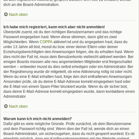
dich an die Board-Administration.
Nach oben
Ich habe mich registriert, kann mich aber nicht anmelden!
Überprüfe zuerst, ob du den richtigen Benutzernamen und das richtige
Passwort eingegeben hast. Wenn diese stimmen, dann gibt es zwei
Möglichkeiten. Wenn
COPPA
aktiviert ist und du angegeben hast, dass du
unter 13 Jahre alt bist, musst du bzw. einer deiner Eltern oder deiner
Erziehungsberechtigten den Anweisungen folgen, die du erhalten hast. Wenn
dies nicht der Fall ist, muss dein Benutzerkonto vielleicht aktiviert werden. Bei
einigen Boards müssen alle neu angemeldeten Mitglieder erst freigeschaltet
werden – entweder musst du dies selbst erledigen oder ein Administrator. Bei
der Registrierung wurde dir mitgeteilt, ob eine Aktivierung nötig ist oder nicht.
Wenn du eine E-Mail erhalten hast, folge den dort enthaltenen Anweisungen.
Ansonsten prüfe, ob du deine E-Mail-Adresse korrekt eingegeben hast oder
die E-Mail von einem Spam-Filter blockiert wurde. Wenn du dir sicher bist,
dass deine E-Mail-Adresse korrekt eingegeben wurde, dann kontaktiere einen
Administrator.
Nach oben
Warum kann ich mich nicht anmelden?
Dafür gibt es viele mögliche Gründe. Prüfe zunächst, ob dein Benutzername
und dein Passwort richtig sind. Wenn dies der Fall ist, wende dich an einen
Board-Administrator, um sicherzugehen, dass du nicht gesperrt wurdest. Es ist
ebenfalls möglich, dass ein Konfigurationsproblem mit der Website vorliegt,