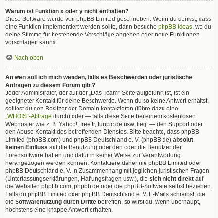
Warum ist Funktion x oder y nicht enthalten?
Diese Software wurde von phpBB Limited geschrieben. Wenn du denkst, dass
eine Funktion implementiert werden sollte, dann besuche
phpBB Ideas
, wo du
deine Stimme für bestehende Vorschläge abgeben oder neue Funktionen
vorschlagen kannst.
Nach oben
An wen soll ich mich wenden, falls es Beschwerden oder juristische
Anfragen zu diesem Forum gibt?
Jeder Administrator, der auf der „Das Team“-Seite aufgeführt ist, ist ein
geeigneter Kontakt für deine Beschwerde. Wenn du so keine Antwort erhältst,
solltest du den Besitzer der Domain kontaktieren (führe dazu eine
„WHOIS“-Abfrage
durch) oder — falls diese Seite bei einem kostenlosen
Webhoster wie z. B. Yahoo!, free.fr, funpic.de usw. liegt — den Support oder
den Abuse-Kontakt des betreffenden Dienstes. Bitte beachte, dass phpBB
Limited (phpBB.com) und phpBB Deutschland e. V. (phpBB.de)
absolut
keinen Einfluss
auf die Benutzung oder den oder die Benutzer der
Forensoftware haben und dafür in keiner Weise zur Verantwortung
herangezogen werden können. Kontaktiere daher nie phpBB Limited oder
phpBB Deutschland e. V. in Zusammenhang mit jeglichen juristischen Fragen
(Unterlassungserklärungen, Haftungsfragen usw.), die
sich nicht direkt
auf
die Websiten phpbb.com, phpbb.de oder die phpBB-Software selbst beziehen.
Falls du phpBB Limited oder phpBB Deutschland e. V. E-Mails schreibst, die
die
Softwarenutzung durch Dritte
betreffen, so wirst du, wenn überhaupt,
höchstens eine knappe Antwort erhalten.