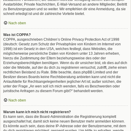
Avatarbilder, Private Nachrichten, E-Mail-Versand an andere Mitglieder, Beitritt
zu Benutzergruppen und so weiter. Wir empfehlen dir eine Anmeldung, da sie
schnell erledigt ist und dir zahlreiche Vorteile bietet.
Nach oben
Was ist COPPA?
COPPA, ausgeschrieben Children’s Online Privacy Protection Act of 1998
(deutsch: Gesetz zum Schutz der Privatsphäre von Kindern im Internet von
1998) ist ein Gesetz in den USA, welches festlegt, dass Websites, die
möglicherweise persönliche Daten von Kindern unter 13 Jahren erheben,
hierzu die Zustimmung der Eltern beziehungsweise des oder der
Erziehungsberechtigten benötigen. Wenn du dir unsicher bist, ob dies auf dich
oder die Website, auf der du dich zu registrieren versuchst, zutrifft, ziehe einen
rechtlichen Beistand zu Rate. Bitte beachte, dass phpBB Limited und der
Besitzer dieses Boards keine Rechtsberatung anbieten kann und nicht die
Anlaufstelle für Rechtsangelegenheiten jeglicher Art ist; außer solchen, die
unter der Frage „An wen soll ich mich wenden, falls es Beschwerden oder
juristische Anfragen zu diesem Forum gibt?“ behandelt werden.
Nach oben
Warum kann ich mich nicht registrieren?
Es kann sein, dass die Board-Administration die Registrierung komplett
ausgeschaltet hat, damit sich keine neuen Benutzer mehr anmelden können.
Es könnte auch sein, dass deine IP-Adresse oder der Benutzername, mit dem
du dich registrieren möchtest, gesperrt wurden. Um Hilfe zu erhalten, wende