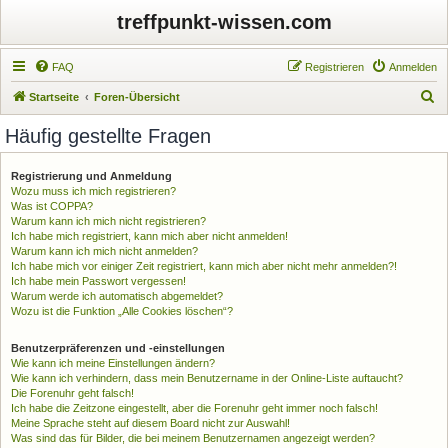
treffpunkt-wissen.com
FAQ
Registrieren
Anmelden
S
Startseite
Foren-Übersicht
u
Häufig gestellte Fragen
c
h
Registrierung und Anmeldung
Wozu muss ich mich registrieren?
e
Was ist COPPA?
Warum kann ich mich nicht registrieren?
Ich habe mich registriert, kann mich aber nicht anmelden!
Warum kann ich mich nicht anmelden?
Ich habe mich vor einiger Zeit registriert, kann mich aber nicht mehr anmelden?!
Ich habe mein Passwort vergessen!
Warum werde ich automatisch abgemeldet?
Wozu ist die Funktion „Alle Cookies löschen“?
Benutzerpräferenzen und -einstellungen
Wie kann ich meine Einstellungen ändern?
Wie kann ich verhindern, dass mein Benutzername in der Online-Liste auftaucht?
Die Forenuhr geht falsch!
Ich habe die Zeitzone eingestellt, aber die Forenuhr geht immer noch falsch!
Meine Sprache steht auf diesem Board nicht zur Auswahl!
Was sind das für Bilder, die bei meinem Benutzernamen angezeigt werden?