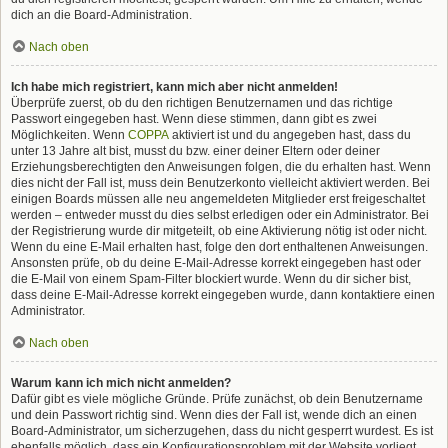
dich an die Board-Administration.
Nach oben
Ich habe mich registriert, kann mich aber nicht anmelden!
Überprüfe zuerst, ob du den richtigen Benutzernamen und das richtige
Passwort eingegeben hast. Wenn diese stimmen, dann gibt es zwei
Möglichkeiten. Wenn
COPPA
aktiviert ist und du angegeben hast, dass du
unter 13 Jahre alt bist, musst du bzw. einer deiner Eltern oder deiner
Erziehungsberechtigten den Anweisungen folgen, die du erhalten hast. Wenn
dies nicht der Fall ist, muss dein Benutzerkonto vielleicht aktiviert werden. Bei
einigen Boards müssen alle neu angemeldeten Mitglieder erst freigeschaltet
werden – entweder musst du dies selbst erledigen oder ein Administrator. Bei
der Registrierung wurde dir mitgeteilt, ob eine Aktivierung nötig ist oder nicht.
Wenn du eine E-Mail erhalten hast, folge den dort enthaltenen Anweisungen.
Ansonsten prüfe, ob du deine E-Mail-Adresse korrekt eingegeben hast oder
die E-Mail von einem Spam-Filter blockiert wurde. Wenn du dir sicher bist,
dass deine E-Mail-Adresse korrekt eingegeben wurde, dann kontaktiere einen
Administrator.
Nach oben
Warum kann ich mich nicht anmelden?
Dafür gibt es viele mögliche Gründe. Prüfe zunächst, ob dein Benutzername
und dein Passwort richtig sind. Wenn dies der Fall ist, wende dich an einen
Board-Administrator, um sicherzugehen, dass du nicht gesperrt wurdest. Es ist
ebenfalls möglich, dass ein Konfigurationsproblem mit der Website vorliegt,