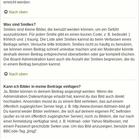
erreicht werden.
Nach oben
Was sind Smilies?
Smilies sind kleine Bilder, die benutzt werden können, um ein Gefühl
auszudrücken. Für jeden Smilie gibt es einen kurzen Code, z. B. bedeutet :)
fröhlich und :( traurig. Die Liste aller Smilies kannst du beim Verfassen eines
Beitrags sehen. Versuche bitte trotzdem, Smilies nicht zu häufig zu benutzen,
sie können einen Beitrag schnell unlesbar machen und ein Moderator könnte
deshalb deinen Beitrag entsprechend überarbeiten oder gar komplett löschen.
Die Board-Administration kann auch die Anzahl der Smilies begrenzen, die du
in einem Beitrag benutzen kannst.
Nach oben
Kann ich Bilder in meine Beiträge einfügen?
Ja, Bilder können in deinem Beitrag angezeigt werden. Wenn die
Administration Dateianhänge erlaubt hat, kannst du das Bild auch direkt
hochladen. Ansonsten musst du zu einem Bild verlinken, das auf einem
öffentlich zugänglichen Server liegt, z. B. http://www.domain.tld/mein-bild.gif.
Du kannst weder Bilder verlinken, die sich auf deinem eigenen PC befinden
(außer es ist ein öffentlich zugänglicher Server), noch zu Bildern, die nur nach
einer Anmeldung verfügbar sind, z. B. Hotmail- oder Yahoo-Mailboxen, mit
einem Passwort geschützte Seiten usw. Um das Bild anzuzeigen, benutze den
BBCode-Tag „[img]“.