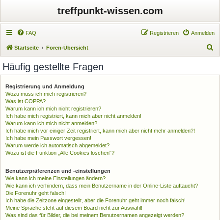
treffpunkt-wissen.com
FAQ
Registrieren
Anmelden
S
Startseite
Foren-Übersicht
u
Häufig gestellte Fragen
c
h
Registrierung und Anmeldung
Wozu muss ich mich registrieren?
e
Was ist COPPA?
Warum kann ich mich nicht registrieren?
Ich habe mich registriert, kann mich aber nicht anmelden!
Warum kann ich mich nicht anmelden?
Ich habe mich vor einiger Zeit registriert, kann mich aber nicht mehr anmelden?!
Ich habe mein Passwort vergessen!
Warum werde ich automatisch abgemeldet?
Wozu ist die Funktion „Alle Cookies löschen“?
Benutzerpräferenzen und -einstellungen
Wie kann ich meine Einstellungen ändern?
Wie kann ich verhindern, dass mein Benutzername in der Online-Liste auftaucht?
Die Forenuhr geht falsch!
Ich habe die Zeitzone eingestellt, aber die Forenuhr geht immer noch falsch!
Meine Sprache steht auf diesem Board nicht zur Auswahl!
Was sind das für Bilder, die bei meinem Benutzernamen angezeigt werden?