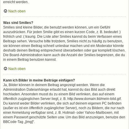
erreicht werden.
Nach oben
Was sind Smilies?
Smilies sind kleine Bilder, die benutzt werden können, um ein Gefühl
auszudrücken. Für jeden Smilie gibt es einen kurzen Code, z. B. bedeutet :)
fröhlich und :( traurig. Die Liste aller Smilies kannst du beim Verfassen eines
Beitrags sehen. Versuche bitte trotzdem, Smilies nicht zu häufig zu benutzen,
sie können einen Beitrag schnell unlesbar machen und ein Moderator könnte
deshalb deinen Beitrag entsprechend überarbeiten oder gar komplett löschen.
Die Board-Administration kann auch die Anzahl der Smilies begrenzen, die du
in einem Beitrag benutzen kannst.
Nach oben
Kann ich Bilder in meine Beiträge einfügen?
Ja, Bilder können in deinem Beitrag angezeigt werden. Wenn die
Administration Dateianhänge erlaubt hat, kannst du das Bild auch direkt
hochladen. Ansonsten musst du zu einem Bild verlinken, das auf einem
öffentlich zugänglichen Server liegt, z. B. http://www.domain.tld/mein-bild.gif.
Du kannst weder Bilder verlinken, die sich auf deinem eigenen PC befinden
(außer es ist ein öffentlich zugänglicher Server), noch zu Bildern, die nur nach
einer Anmeldung verfügbar sind, z. B. Hotmail- oder Yahoo-Mailboxen, mit
einem Passwort geschützte Seiten usw. Um das Bild anzuzeigen, benutze den
BBCode-Tag „[img]“.