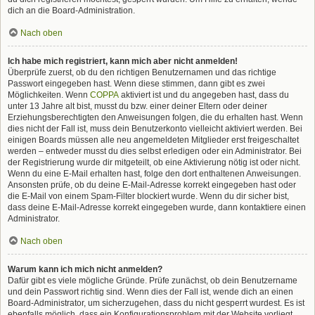
dich an die Board-Administration.
Nach oben
Ich habe mich registriert, kann mich aber nicht anmelden!
Überprüfe zuerst, ob du den richtigen Benutzernamen und das richtige
Passwort eingegeben hast. Wenn diese stimmen, dann gibt es zwei
Möglichkeiten. Wenn
COPPA
aktiviert ist und du angegeben hast, dass du
unter 13 Jahre alt bist, musst du bzw. einer deiner Eltern oder deiner
Erziehungsberechtigten den Anweisungen folgen, die du erhalten hast. Wenn
dies nicht der Fall ist, muss dein Benutzerkonto vielleicht aktiviert werden. Bei
einigen Boards müssen alle neu angemeldeten Mitglieder erst freigeschaltet
werden – entweder musst du dies selbst erledigen oder ein Administrator. Bei
der Registrierung wurde dir mitgeteilt, ob eine Aktivierung nötig ist oder nicht.
Wenn du eine E-Mail erhalten hast, folge den dort enthaltenen Anweisungen.
Ansonsten prüfe, ob du deine E-Mail-Adresse korrekt eingegeben hast oder
die E-Mail von einem Spam-Filter blockiert wurde. Wenn du dir sicher bist,
dass deine E-Mail-Adresse korrekt eingegeben wurde, dann kontaktiere einen
Administrator.
Nach oben
Warum kann ich mich nicht anmelden?
Dafür gibt es viele mögliche Gründe. Prüfe zunächst, ob dein Benutzername
und dein Passwort richtig sind. Wenn dies der Fall ist, wende dich an einen
Board-Administrator, um sicherzugehen, dass du nicht gesperrt wurdest. Es ist
ebenfalls möglich, dass ein Konfigurationsproblem mit der Website vorliegt,