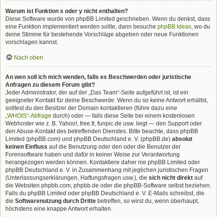
Warum ist Funktion x oder y nicht enthalten?
Diese Software wurde von phpBB Limited geschrieben. Wenn du denkst, dass
eine Funktion implementiert werden sollte, dann besuche
phpBB Ideas
, wo du
deine Stimme für bestehende Vorschläge abgeben oder neue Funktionen
vorschlagen kannst.
Nach oben
An wen soll ich mich wenden, falls es Beschwerden oder juristische
Anfragen zu diesem Forum gibt?
Jeder Administrator, der auf der „Das Team“-Seite aufgeführt ist, ist ein
geeigneter Kontakt für deine Beschwerde. Wenn du so keine Antwort erhältst,
solltest du den Besitzer der Domain kontaktieren (führe dazu eine
„WHOIS“-Abfrage
durch) oder — falls diese Seite bei einem kostenlosen
Webhoster wie z. B. Yahoo!, free.fr, funpic.de usw. liegt — den Support oder
den Abuse-Kontakt des betreffenden Dienstes. Bitte beachte, dass phpBB
Limited (phpBB.com) und phpBB Deutschland e. V. (phpBB.de)
absolut
keinen Einfluss
auf die Benutzung oder den oder die Benutzer der
Forensoftware haben und dafür in keiner Weise zur Verantwortung
herangezogen werden können. Kontaktiere daher nie phpBB Limited oder
phpBB Deutschland e. V. in Zusammenhang mit jeglichen juristischen Fragen
(Unterlassungserklärungen, Haftungsfragen usw.), die
sich nicht direkt
auf
die Websiten phpbb.com, phpbb.de oder die phpBB-Software selbst beziehen.
Falls du phpBB Limited oder phpBB Deutschland e. V. E-Mails schreibst, die
die
Softwarenutzung durch Dritte
betreffen, so wirst du, wenn überhaupt,
höchstens eine knappe Antwort erhalten.