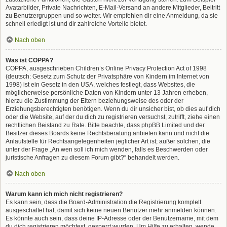
Avatarbilder, Private Nachrichten, E-Mail-Versand an andere Mitglieder, Beitritt
zu Benutzergruppen und so weiter. Wir empfehlen dir eine Anmeldung, da sie
schnell erledigt ist und dir zahlreiche Vorteile bietet.
Nach oben
Was ist COPPA?
COPPA, ausgeschrieben Children’s Online Privacy Protection Act of 1998
(deutsch: Gesetz zum Schutz der Privatsphäre von Kindern im Internet von
1998) ist ein Gesetz in den USA, welches festlegt, dass Websites, die
möglicherweise persönliche Daten von Kindern unter 13 Jahren erheben,
hierzu die Zustimmung der Eltern beziehungsweise des oder der
Erziehungsberechtigten benötigen. Wenn du dir unsicher bist, ob dies auf dich
oder die Website, auf der du dich zu registrieren versuchst, zutrifft, ziehe einen
rechtlichen Beistand zu Rate. Bitte beachte, dass phpBB Limited und der
Besitzer dieses Boards keine Rechtsberatung anbieten kann und nicht die
Anlaufstelle für Rechtsangelegenheiten jeglicher Art ist; außer solchen, die
unter der Frage „An wen soll ich mich wenden, falls es Beschwerden oder
juristische Anfragen zu diesem Forum gibt?“ behandelt werden.
Nach oben
Warum kann ich mich nicht registrieren?
Es kann sein, dass die Board-Administration die Registrierung komplett
ausgeschaltet hat, damit sich keine neuen Benutzer mehr anmelden können.
Es könnte auch sein, dass deine IP-Adresse oder der Benutzername, mit dem
du dich registrieren möchtest, gesperrt wurden. Um Hilfe zu erhalten, wende