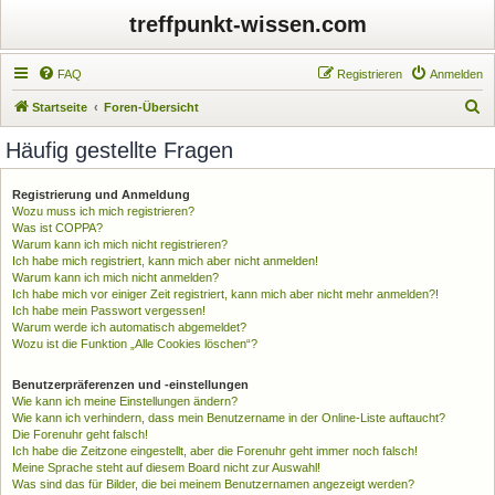
treffpunkt-wissen.com
FAQ
Registrieren
Anmelden
S
Startseite
Foren-Übersicht
u
Häufig gestellte Fragen
c
h
Registrierung und Anmeldung
Wozu muss ich mich registrieren?
e
Was ist COPPA?
Warum kann ich mich nicht registrieren?
Ich habe mich registriert, kann mich aber nicht anmelden!
Warum kann ich mich nicht anmelden?
Ich habe mich vor einiger Zeit registriert, kann mich aber nicht mehr anmelden?!
Ich habe mein Passwort vergessen!
Warum werde ich automatisch abgemeldet?
Wozu ist die Funktion „Alle Cookies löschen“?
Benutzerpräferenzen und -einstellungen
Wie kann ich meine Einstellungen ändern?
Wie kann ich verhindern, dass mein Benutzername in der Online-Liste auftaucht?
Die Forenuhr geht falsch!
Ich habe die Zeitzone eingestellt, aber die Forenuhr geht immer noch falsch!
Meine Sprache steht auf diesem Board nicht zur Auswahl!
Was sind das für Bilder, die bei meinem Benutzernamen angezeigt werden?