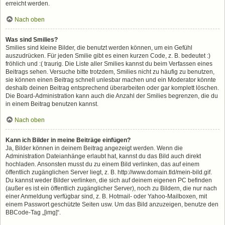
erreicht werden.
Nach oben
Was sind Smilies?
Smilies sind kleine Bilder, die benutzt werden können, um ein Gefühl
auszudrücken. Für jeden Smilie gibt es einen kurzen Code, z. B. bedeutet :)
fröhlich und :( traurig. Die Liste aller Smilies kannst du beim Verfassen eines
Beitrags sehen. Versuche bitte trotzdem, Smilies nicht zu häufig zu benutzen,
sie können einen Beitrag schnell unlesbar machen und ein Moderator könnte
deshalb deinen Beitrag entsprechend überarbeiten oder gar komplett löschen.
Die Board-Administration kann auch die Anzahl der Smilies begrenzen, die du
in einem Beitrag benutzen kannst.
Nach oben
Kann ich Bilder in meine Beiträge einfügen?
Ja, Bilder können in deinem Beitrag angezeigt werden. Wenn die
Administration Dateianhänge erlaubt hat, kannst du das Bild auch direkt
hochladen. Ansonsten musst du zu einem Bild verlinken, das auf einem
öffentlich zugänglichen Server liegt, z. B. http://www.domain.tld/mein-bild.gif.
Du kannst weder Bilder verlinken, die sich auf deinem eigenen PC befinden
(außer es ist ein öffentlich zugänglicher Server), noch zu Bildern, die nur nach
einer Anmeldung verfügbar sind, z. B. Hotmail- oder Yahoo-Mailboxen, mit
einem Passwort geschützte Seiten usw. Um das Bild anzuzeigen, benutze den
BBCode-Tag „[img]“.