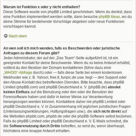
Warum ist Funktion x oder y nicht enthalten?
Diese Software wurde von phpBB Limited geschrieben. Wenn du denkst, dass
eine Funktion implementiert werden sollte, dann besuche
phpBB Ideas
, wo du
deine Stimme für bestehende Vorschläge abgeben oder neue Funktionen
vorschlagen kannst.
Nach oben
An wen soll ich mich wenden, falls es Beschwerden oder juristische
Anfragen zu diesem Forum gibt?
Jeder Administrator, der auf der „Das Team“-Seite aufgeführt ist, ist ein
geeigneter Kontakt für deine Beschwerde. Wenn du so keine Antwort erhältst,
solltest du den Besitzer der Domain kontaktieren (führe dazu eine
„WHOIS“-Abfrage
durch) oder — falls diese Seite bei einem kostenlosen
Webhoster wie z. B. Yahoo!, free.fr, funpic.de usw. liegt — den Support oder
den Abuse-Kontakt des betreffenden Dienstes. Bitte beachte, dass phpBB
Limited (phpBB.com) und phpBB Deutschland e. V. (phpBB.de)
absolut
keinen Einfluss
auf die Benutzung oder den oder die Benutzer der
Forensoftware haben und dafür in keiner Weise zur Verantwortung
herangezogen werden können. Kontaktiere daher nie phpBB Limited oder
phpBB Deutschland e. V. in Zusammenhang mit jeglichen juristischen Fragen
(Unterlassungserklärungen, Haftungsfragen usw.), die
sich nicht direkt
auf
die Websiten phpbb.com, phpbb.de oder die phpBB-Software selbst beziehen.
Falls du phpBB Limited oder phpBB Deutschland e. V. E-Mails schreibst, die
die
Softwarenutzung durch Dritte
betreffen, so wirst du, wenn überhaupt,
höchstens eine knappe Antwort erhalten.