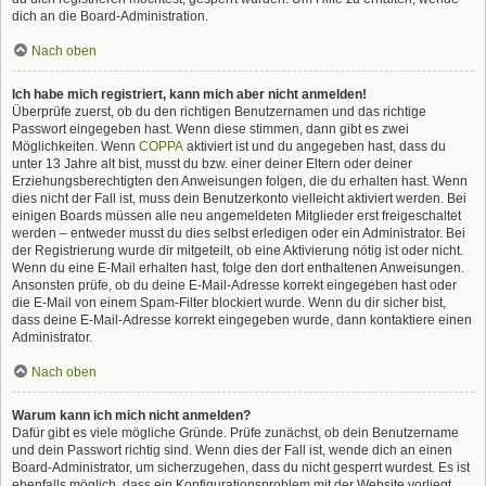
dich an die Board-Administration.
Nach oben
Ich habe mich registriert, kann mich aber nicht anmelden!
Überprüfe zuerst, ob du den richtigen Benutzernamen und das richtige
Passwort eingegeben hast. Wenn diese stimmen, dann gibt es zwei
Möglichkeiten. Wenn
COPPA
aktiviert ist und du angegeben hast, dass du
unter 13 Jahre alt bist, musst du bzw. einer deiner Eltern oder deiner
Erziehungsberechtigten den Anweisungen folgen, die du erhalten hast. Wenn
dies nicht der Fall ist, muss dein Benutzerkonto vielleicht aktiviert werden. Bei
einigen Boards müssen alle neu angemeldeten Mitglieder erst freigeschaltet
werden – entweder musst du dies selbst erledigen oder ein Administrator. Bei
der Registrierung wurde dir mitgeteilt, ob eine Aktivierung nötig ist oder nicht.
Wenn du eine E-Mail erhalten hast, folge den dort enthaltenen Anweisungen.
Ansonsten prüfe, ob du deine E-Mail-Adresse korrekt eingegeben hast oder
die E-Mail von einem Spam-Filter blockiert wurde. Wenn du dir sicher bist,
dass deine E-Mail-Adresse korrekt eingegeben wurde, dann kontaktiere einen
Administrator.
Nach oben
Warum kann ich mich nicht anmelden?
Dafür gibt es viele mögliche Gründe. Prüfe zunächst, ob dein Benutzername
und dein Passwort richtig sind. Wenn dies der Fall ist, wende dich an einen
Board-Administrator, um sicherzugehen, dass du nicht gesperrt wurdest. Es ist
ebenfalls möglich, dass ein Konfigurationsproblem mit der Website vorliegt,