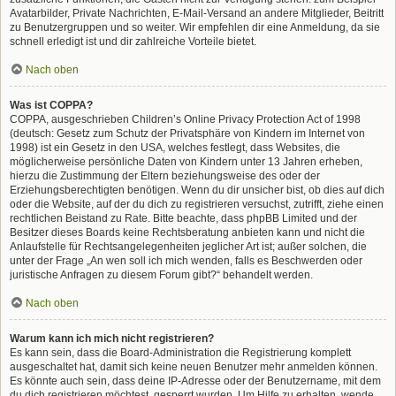
Avatarbilder, Private Nachrichten, E-Mail-Versand an andere Mitglieder, Beitritt
zu Benutzergruppen und so weiter. Wir empfehlen dir eine Anmeldung, da sie
schnell erledigt ist und dir zahlreiche Vorteile bietet.
Nach oben
Was ist COPPA?
COPPA, ausgeschrieben Children’s Online Privacy Protection Act of 1998
(deutsch: Gesetz zum Schutz der Privatsphäre von Kindern im Internet von
1998) ist ein Gesetz in den USA, welches festlegt, dass Websites, die
möglicherweise persönliche Daten von Kindern unter 13 Jahren erheben,
hierzu die Zustimmung der Eltern beziehungsweise des oder der
Erziehungsberechtigten benötigen. Wenn du dir unsicher bist, ob dies auf dich
oder die Website, auf der du dich zu registrieren versuchst, zutrifft, ziehe einen
rechtlichen Beistand zu Rate. Bitte beachte, dass phpBB Limited und der
Besitzer dieses Boards keine Rechtsberatung anbieten kann und nicht die
Anlaufstelle für Rechtsangelegenheiten jeglicher Art ist; außer solchen, die
unter der Frage „An wen soll ich mich wenden, falls es Beschwerden oder
juristische Anfragen zu diesem Forum gibt?“ behandelt werden.
Nach oben
Warum kann ich mich nicht registrieren?
Es kann sein, dass die Board-Administration die Registrierung komplett
ausgeschaltet hat, damit sich keine neuen Benutzer mehr anmelden können.
Es könnte auch sein, dass deine IP-Adresse oder der Benutzername, mit dem
du dich registrieren möchtest, gesperrt wurden. Um Hilfe zu erhalten, wende