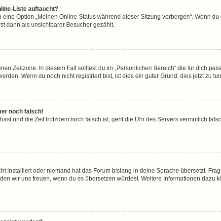
line-Liste auftaucht?
n eine Option „Meinen Online-Status während dieser Sitzung verbergen“. Wenn du d
st dann als unsichtbarer Besucher gezählt.
en Zeitzone. In diesem Fall solltest du im „Persönlichen Bereich“ die für dich passe
den. Wenn du noch nicht registriert bist, ist dies ein guter Grund, dies jetzt zu tun
mer noch falsch!
t hast und die Zeit trotzdem noch falsch ist, geht die Uhr des Servers vermutlich fal
ht installiert oder niemand hat das Forum bislang in deine Sprache übersetzt. Frag
, würden wir uns freuen, wenn du es übersetzen würdest. Weitere Informationen dazu