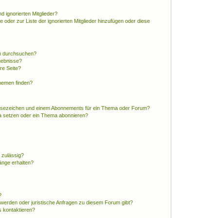
d ignorierten Mitglieder?
e oder zur Liste der ignorierten Mitglieder hinzufügen oder diese
en durchsuchen?
gebnisse?
re Seite?
hemen finden?
esezeichen und einem Abonnements für ein Thema oder Forum?
a setzen oder ein Thema abonnieren?
 zulässig?
hänge erhalten?
?
hwerden oder juristische Anfragen zu diesem Forum gibt?
s kontaktieren?