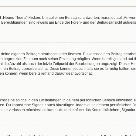
„Neues Thema“ klicken. Um auf einen Beitrag zu antworten, musst du auf „Antworte
e Berechtigungen sind jeweils am Ende der Foren- und der Beitragsansicht aufgeliste
r deine eigenen Beiträge bearbeiten oder löschen. Du kannst einen Beitrag bearbe
inen begrenzten Zeitraum nach seiner Erstellung möglich. Wenn bereits jemand auf de
 die Anzahl als auch der letzte Zeitpunkt der Bearbeitungen angezeigt. Dieser Hi
en Beitrag überarbeitet hat. Diese können jedoch, falls sie es für nötig halten, e
hen können, wenn bereits jemand darauf geantwortet hat.
hst eine solche in den Einstellungen in deinem persönlichen Bereich entwerfen. N
eren. Du kannst eine Signatur auch hinzufügen, indem du in deinem persönlichen 
atur verfassen möchtest, so kannst du dort einfach das Kontrollkästchen „Signatu