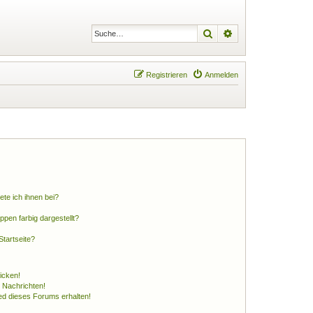
Suche
Erweiterte Suche
Registrieren
Anmelden
ete ich ihnen bei?
en farbig dargestellt?
tartseite?
icken!
 Nachrichten!
ed dieses Forums erhalten!