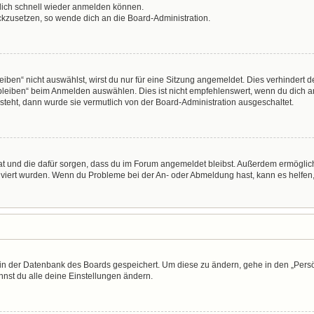
 dich schnell wieder anmelden können.
ückzusetzen, so wende dich an die Board-Administration.
en“ nicht auswählst, wirst du nur für eine Sitzung angemeldet. Dies verhindert 
leiben“ beim Anmelden auswählen. Dies ist nicht empfehlenswert, wenn du dich an
 steht, dann wurde sie vermutlich von der Board-Administration ausgeschaltet.
 hat und die dafür sorgen, dass du im Forum angemeldet bleibst. Außerdem ermögli
tiviert wurden. Wenn du Probleme bei der An- oder Abmeldung hast, kann es helfen
n in der Datenbank des Boards gespeichert. Um diese zu ändern, gehe in den „Persö
nst du alle deine Einstellungen ändern.