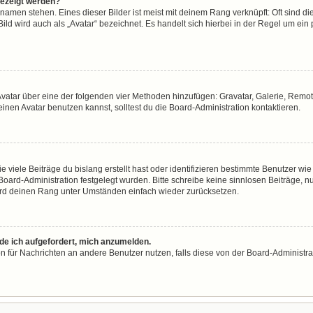
gezeigt werden?
namen stehen. Eines dieser Bilder ist meist mit deinem Rang verknüpft: Oft sind di
ld wird auch als „Avatar“ bezeichnet. Es handelt sich hierbei in der Regel um ein
n Avatar über eine der folgenden vier Methoden hinzufügen: Gravatar, Galerie, Re
en Avatar benutzen kannst, solltest du die Board-Administration kontaktieren.
viele Beiträge du bislang erstellt hast oder identifizieren bestimmte Benutzer w
 Board-Administration festgelegt wurden. Bitte schreibe keine sinnlosen Beiträge
wird deinen Rang unter Umständen einfach wieder zurücksetzen.
rde ich aufgefordert, mich anzumelden.
ion für Nachrichten an andere Benutzer nutzen, falls diese von der Board-Administ