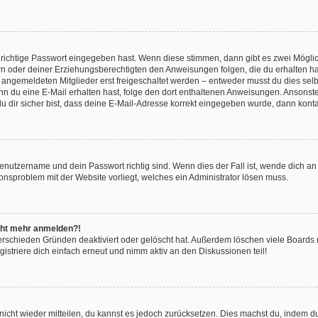
 richtige Passwort eingegeben hast. Wenn diese stimmen, dann gibt es zwei Mögl
tern oder deiner Erziehungsberechtigten den Anweisungen folgen, die du erhalten ha
u angemeldeten Mitglieder erst freigeschaltet werden – entweder musst du dies selbs
. Wenn du eine E-Mail erhalten hast, folge den dort enthaltenen Anweisungen. Anson
u dir sicher bist, dass deine E-Mail-Adresse korrekt eingegeben wurde, dann kontak
Benutzername und dein Passwort richtig sind. Wenn dies der Fall ist, wende dich a
tionsproblem mit der Website vorliegt, welches ein Administrator lösen muss.
nicht mehr anmelden?!
erschieden Gründen deaktiviert oder gelöscht hat. Außerdem löschen viele Boards r
striere dich einfach erneut und nimm aktiv an den Diskussionen teil!
t nicht wieder mitteilen, du kannst es jedoch zurücksetzen. Dies machst du, indem 