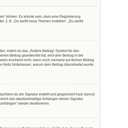
n“ klicken. Es könnte sein, dass eine Registrierung
t. Z. B. „Du darfst neue Themen erstellen“, „Du darfst
iten, indem du das „Ändere Beitrag“-Symbol für den
inen Beitrag geantwortet hat, wird dein Beitrag in der
nweis erscheint nicht, wenn noch niemand auf deinen Beitrag
ine Notiz hinterlassen, warum dein Beitrag überarbeitet wurde.
achdem du die Signatur erstellt und gespeichert hast, kannst
Bereich das standardmäßige Anhängen deiner Signatur
r anhängen“ wieder deaktivieren.