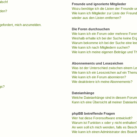
alsch!
Freunde und ignorierte Mitglieder
Wozu benötige ich die Listen der Freunde un
rden?
Wie kann ich Mitglieder zur Liste der Freund
wieder aus den Listen entfernen?
fgefordert, mich anzumelden.
Die Foren durchsuchen
Wie kann ich ein Forum oder mehrere For
Weshalb erhalte ich bei der Suche keine Er
Warum bekomme ich bei der Suche eine lee
Wie kann ich nach Mitgliedern suchen?
Wie kann ich meine eigenen Beiträge und T
Abonnements und Lesezeichen
Was ist der Unterschied zwischen einem L
Wie kann ich ein Lesezeichen auf ein Them
Wie kann ich ein Forum abonnieren?
Wie deaktiviere ich meine Abonnements?
gs?
Dateianhänge
Welche Dateianhänge sind in diesem Forum
Kann ich eine Übersicht all meiner Dateian
phpBB betreffende Fragen
Wer hat diese Forensoftware entwickelt?
Warum ist Funktion x oder y nicht enthalten
An wen soll ich mich wenden, falls es Besc
Wie kann ich einen Administrator des Board