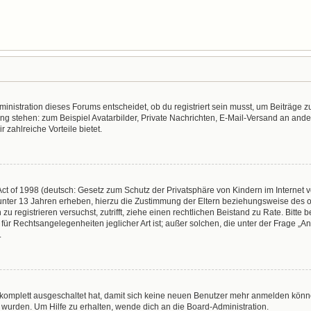
nistration dieses Forums entscheidet, ob du registriert sein musst, um Beiträge zu s
ung stehen: zum Beispiel Avatarbilder, Private Nachrichten, E-Mail-Versand an ander
r zahlreiche Vorteile bietet.
t of 1998 (deutsch: Gesetz zum Schutz der Privatsphäre von Kindern im Internet vo
unter 13 Jahren erheben, hierzu die Zustimmung der Eltern beziehungsweise des o
h zu registrieren versuchst, zutrifft, ziehe einen rechtlichen Beistand zu Rate. Bit
für Rechtsangelegenheiten jeglicher Art ist; außer solchen, die unter der Frage „
.
g komplett ausgeschaltet hat, damit sich keine neuen Benutzer mehr anmelden könn
 wurden. Um Hilfe zu erhalten, wende dich an die Board-Administration.