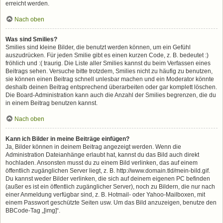
erreicht werden.
Nach oben
Was sind Smilies?
Smilies sind kleine Bilder, die benutzt werden können, um ein Gefühl
auszudrücken. Für jeden Smilie gibt es einen kurzen Code, z. B. bedeutet :)
fröhlich und :( traurig. Die Liste aller Smilies kannst du beim Verfassen eines
Beitrags sehen. Versuche bitte trotzdem, Smilies nicht zu häufig zu benutzen,
sie können einen Beitrag schnell unlesbar machen und ein Moderator könnte
deshalb deinen Beitrag entsprechend überarbeiten oder gar komplett löschen.
Die Board-Administration kann auch die Anzahl der Smilies begrenzen, die du
in einem Beitrag benutzen kannst.
Nach oben
Kann ich Bilder in meine Beiträge einfügen?
Ja, Bilder können in deinem Beitrag angezeigt werden. Wenn die
Administration Dateianhänge erlaubt hat, kannst du das Bild auch direkt
hochladen. Ansonsten musst du zu einem Bild verlinken, das auf einem
öffentlich zugänglichen Server liegt, z. B. http://www.domain.tld/mein-bild.gif.
Du kannst weder Bilder verlinken, die sich auf deinem eigenen PC befinden
(außer es ist ein öffentlich zugänglicher Server), noch zu Bildern, die nur nach
einer Anmeldung verfügbar sind, z. B. Hotmail- oder Yahoo-Mailboxen, mit
einem Passwort geschützte Seiten usw. Um das Bild anzuzeigen, benutze den
BBCode-Tag „[img]“.