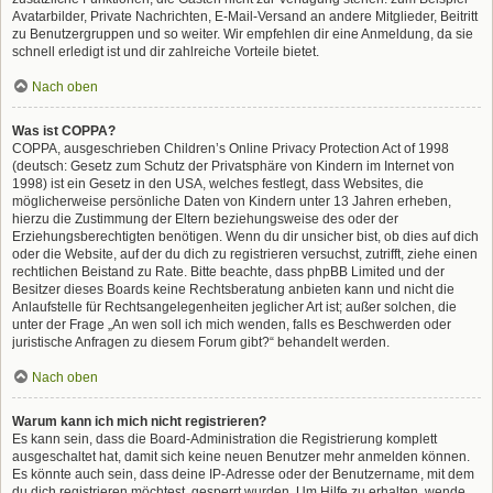
Avatarbilder, Private Nachrichten, E-Mail-Versand an andere Mitglieder, Beitritt
zu Benutzergruppen und so weiter. Wir empfehlen dir eine Anmeldung, da sie
schnell erledigt ist und dir zahlreiche Vorteile bietet.
Nach oben
Was ist COPPA?
COPPA, ausgeschrieben Children’s Online Privacy Protection Act of 1998
(deutsch: Gesetz zum Schutz der Privatsphäre von Kindern im Internet von
1998) ist ein Gesetz in den USA, welches festlegt, dass Websites, die
möglicherweise persönliche Daten von Kindern unter 13 Jahren erheben,
hierzu die Zustimmung der Eltern beziehungsweise des oder der
Erziehungsberechtigten benötigen. Wenn du dir unsicher bist, ob dies auf dich
oder die Website, auf der du dich zu registrieren versuchst, zutrifft, ziehe einen
rechtlichen Beistand zu Rate. Bitte beachte, dass phpBB Limited und der
Besitzer dieses Boards keine Rechtsberatung anbieten kann und nicht die
Anlaufstelle für Rechtsangelegenheiten jeglicher Art ist; außer solchen, die
unter der Frage „An wen soll ich mich wenden, falls es Beschwerden oder
juristische Anfragen zu diesem Forum gibt?“ behandelt werden.
Nach oben
Warum kann ich mich nicht registrieren?
Es kann sein, dass die Board-Administration die Registrierung komplett
ausgeschaltet hat, damit sich keine neuen Benutzer mehr anmelden können.
Es könnte auch sein, dass deine IP-Adresse oder der Benutzername, mit dem
du dich registrieren möchtest, gesperrt wurden. Um Hilfe zu erhalten, wende