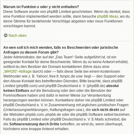
Warum ist Funktion x oder y nicht enthalten?
Diese Software wurde von phpBB Limited geschrieben. Wenn du denkst, dass
eine Funktion implementiert werden sollte, dann besuche
phpBB Ideas
, wo du
deine Stimme für bestehende Vorschläge abgeben oder neue Funktionen
vorschlagen kannst.
Nach oben
An wen soll ich mich wenden, falls es Beschwerden oder juristische
Anfragen zu diesem Forum gibt?
Jeder Administrator, der auf der „Das Team“-Seite aufgeführt ist, ist ein
geeigneter Kontakt für deine Beschwerde. Wenn du so keine Antwort erhältst,
solltest du den Besitzer der Domain kontaktieren (führe dazu eine
„WHOIS“-Abfrage
durch) oder — falls diese Seite bei einem kostenlosen
Webhoster wie z. B. Yahoo!, free.fr, funpic.de usw. liegt — den Support oder
den Abuse-Kontakt des betreffenden Dienstes. Bitte beachte, dass phpBB
Limited (phpBB.com) und phpBB Deutschland e. V. (phpBB.de)
absolut
keinen Einfluss
auf die Benutzung oder den oder die Benutzer der
Forensoftware haben und dafür in keiner Weise zur Verantwortung
herangezogen werden können. Kontaktiere daher nie phpBB Limited oder
phpBB Deutschland e. V. in Zusammenhang mit jeglichen juristischen Fragen
(Unterlassungserklärungen, Haftungsfragen usw.), die
sich nicht direkt
auf
die Websiten phpbb.com, phpbb.de oder die phpBB-Software selbst beziehen.
Falls du phpBB Limited oder phpBB Deutschland e. V. E-Mails schreibst, die
die
Softwarenutzung durch Dritte
betreffen, so wirst du, wenn überhaupt,
höchstens eine knappe Antwort erhalten.