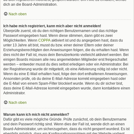
dich an die Board-Administration.
Nach oben
Ich habe mich registriert, kann mich aber nicht anmelden!
Überprüfe zuerst, ob du den richtigen Benutzernamen und das richtige
Passwort eingegeben hast. Wenn diese stimmen, dann gibt es zwei
Möglichkeiten. Wenn
COPPA
aktiviert ist und du angegeben hast, dass du
unter 13 Jahre alt bist, musst du bzw. einer deiner Eltern oder deiner
Erziehungsberechtigten den Anweisungen folgen, die du erhalten hast. Wenn
dies nicht der Fall ist, muss dein Benutzerkonto vielleicht aktiviert werden. Bei
einigen Boards müssen alle neu angemeldeten Mitglieder erst freigeschaltet
werden – entweder musst du dies selbst erledigen oder ein Administrator. Bei
der Registrierung wurde dir mitgeteilt, ob eine Aktivierung nötig ist oder nicht.
Wenn du eine E-Mail erhalten hast, folge den dort enthaltenen Anweisungen.
Ansonsten prüfe, ob du deine E-Mail-Adresse korrekt eingegeben hast oder
die E-Mail von einem Spam-Filter blockiert wurde. Wenn du dir sicher bist,
dass deine E-Mail-Adresse korrekt eingegeben wurde, dann kontaktiere einen
Administrator.
Nach oben
Warum kann ich mich nicht anmelden?
Dafür gibt es viele mögliche Gründe. Prüfe zunächst, ob dein Benutzername
und dein Passwort richtig sind. Wenn dies der Fall ist, wende dich an einen
Board-Administrator, um sicherzugehen, dass du nicht gesperrt wurdest. Es ist
ebenfalls möglich, dass ein Konfigurationsproblem mit der Website vorliegt,