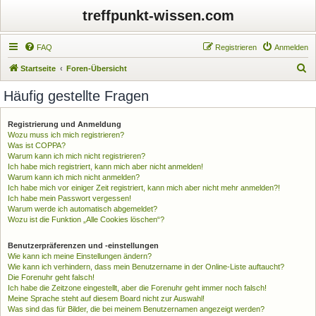
treffpunkt-wissen.com
FAQ
Registrieren
Anmelden
S
Startseite
Foren-Übersicht
u
Häufig gestellte Fragen
c
h
Registrierung und Anmeldung
Wozu muss ich mich registrieren?
e
Was ist COPPA?
Warum kann ich mich nicht registrieren?
Ich habe mich registriert, kann mich aber nicht anmelden!
Warum kann ich mich nicht anmelden?
Ich habe mich vor einiger Zeit registriert, kann mich aber nicht mehr anmelden?!
Ich habe mein Passwort vergessen!
Warum werde ich automatisch abgemeldet?
Wozu ist die Funktion „Alle Cookies löschen“?
Benutzerpräferenzen und -einstellungen
Wie kann ich meine Einstellungen ändern?
Wie kann ich verhindern, dass mein Benutzername in der Online-Liste auftaucht?
Die Forenuhr geht falsch!
Ich habe die Zeitzone eingestellt, aber die Forenuhr geht immer noch falsch!
Meine Sprache steht auf diesem Board nicht zur Auswahl!
Was sind das für Bilder, die bei meinem Benutzernamen angezeigt werden?