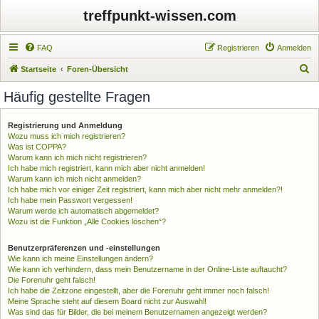
treffpunkt-wissen.com
FAQ
Registrieren
Anmelden
S
Startseite
Foren-Übersicht
u
Häufig gestellte Fragen
c
h
Registrierung und Anmeldung
Wozu muss ich mich registrieren?
e
Was ist COPPA?
Warum kann ich mich nicht registrieren?
Ich habe mich registriert, kann mich aber nicht anmelden!
Warum kann ich mich nicht anmelden?
Ich habe mich vor einiger Zeit registriert, kann mich aber nicht mehr anmelden?!
Ich habe mein Passwort vergessen!
Warum werde ich automatisch abgemeldet?
Wozu ist die Funktion „Alle Cookies löschen“?
Benutzerpräferenzen und -einstellungen
Wie kann ich meine Einstellungen ändern?
Wie kann ich verhindern, dass mein Benutzername in der Online-Liste auftaucht?
Die Forenuhr geht falsch!
Ich habe die Zeitzone eingestellt, aber die Forenuhr geht immer noch falsch!
Meine Sprache steht auf diesem Board nicht zur Auswahl!
Was sind das für Bilder, die bei meinem Benutzernamen angezeigt werden?