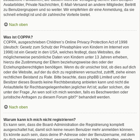
Avatarbilder, Private Nachrichten, E-Mail-Versand an andere Mitglieder, Beitritt
zu Benutzergruppen und so weiter. Wir empfehlen dir eine Anmeldung, da sie
schnell erledigt ist und dir zahlreiche Vorteile bietet.
Nach oben
Was ist COPPA?
COPPA, ausgeschrieben Children’s Online Privacy Protection Act of 1998
(deutsch: Gesetz zum Schutz der Privatsphäre von Kindern im Internet von
1998) ist ein Gesetz in den USA, welches festlegt, dass Websites, die
möglicherweise persönliche Daten von Kindern unter 13 Jahren erheben,
hierzu die Zustimmung der Eltern beziehungsweise des oder der
Erziehungsberechtigten benötigen. Wenn du dir unsicher bist, ob dies auf dich
oder die Website, auf der du dich zu registrieren versuchst, zutrifft, ziehe einen
rechtlichen Beistand zu Rate. Bitte beachte, dass phpBB Limited und der
Besitzer dieses Boards keine Rechtsberatung anbieten kann und nicht die
Anlaufstelle für Rechtsangelegenheiten jeglicher Art ist; außer solchen, die
unter der Frage „An wen soll ich mich wenden, falls es Beschwerden oder
juristische Anfragen zu diesem Forum gibt?“ behandelt werden.
Nach oben
Warum kann ich mich nicht registrieren?
Es kann sein, dass die Board-Administration die Registrierung komplett
ausgeschaltet hat, damit sich keine neuen Benutzer mehr anmelden können.
Es könnte auch sein, dass deine IP-Adresse oder der Benutzername, mit dem
du dich registrieren möchtest, gesperrt wurden. Um Hilfe zu erhalten, wende