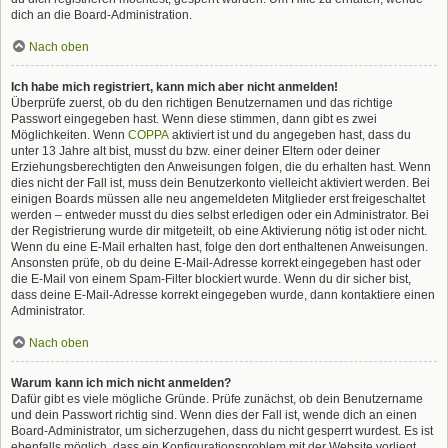
dich an die Board-Administration.
Nach oben
Ich habe mich registriert, kann mich aber nicht anmelden!
Überprüfe zuerst, ob du den richtigen Benutzernamen und das richtige
Passwort eingegeben hast. Wenn diese stimmen, dann gibt es zwei
Möglichkeiten. Wenn
COPPA
aktiviert ist und du angegeben hast, dass du
unter 13 Jahre alt bist, musst du bzw. einer deiner Eltern oder deiner
Erziehungsberechtigten den Anweisungen folgen, die du erhalten hast. Wenn
dies nicht der Fall ist, muss dein Benutzerkonto vielleicht aktiviert werden. Bei
einigen Boards müssen alle neu angemeldeten Mitglieder erst freigeschaltet
werden – entweder musst du dies selbst erledigen oder ein Administrator. Bei
der Registrierung wurde dir mitgeteilt, ob eine Aktivierung nötig ist oder nicht.
Wenn du eine E-Mail erhalten hast, folge den dort enthaltenen Anweisungen.
Ansonsten prüfe, ob du deine E-Mail-Adresse korrekt eingegeben hast oder
die E-Mail von einem Spam-Filter blockiert wurde. Wenn du dir sicher bist,
dass deine E-Mail-Adresse korrekt eingegeben wurde, dann kontaktiere einen
Administrator.
Nach oben
Warum kann ich mich nicht anmelden?
Dafür gibt es viele mögliche Gründe. Prüfe zunächst, ob dein Benutzername
und dein Passwort richtig sind. Wenn dies der Fall ist, wende dich an einen
Board-Administrator, um sicherzugehen, dass du nicht gesperrt wurdest. Es ist
ebenfalls möglich, dass ein Konfigurationsproblem mit der Website vorliegt,