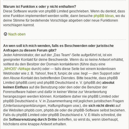
Warum ist Funktion x oder y nicht enthalten?
Diese Software wurde von phpBB Limited geschrieben. Wenn du denkst, dass
eine Funktion implementiert werden sollte, dann besuche
phpBB Ideas
, wo du
deine Stimme für bestehende Vorschläge abgeben oder neue Funktionen
vorschlagen kannst.
Nach oben
An wen soll ich mich wenden, falls es Beschwerden oder juristische
Anfragen zu diesem Forum gibt?
Jeder Administrator, der auf der „Das Team“-Seite aufgeführt ist, ist ein
geeigneter Kontakt für deine Beschwerde. Wenn du so keine Antwort erhältst,
solltest du den Besitzer der Domain kontaktieren (führe dazu eine
„WHOIS“-Abfrage
durch) oder — falls diese Seite bei einem kostenlosen
Webhoster wie z. B. Yahoo!, free.fr, funpic.de usw. liegt — den Support oder
den Abuse-Kontakt des betreffenden Dienstes. Bitte beachte, dass phpBB
Limited (phpBB.com) und phpBB Deutschland e. V. (phpBB.de)
absolut
keinen Einfluss
auf die Benutzung oder den oder die Benutzer der
Forensoftware haben und dafür in keiner Weise zur Verantwortung
herangezogen werden können. Kontaktiere daher nie phpBB Limited oder
phpBB Deutschland e. V. in Zusammenhang mit jeglichen juristischen Fragen
(Unterlassungserklärungen, Haftungsfragen usw.), die
sich nicht direkt
auf
die Websiten phpbb.com, phpbb.de oder die phpBB-Software selbst beziehen.
Falls du phpBB Limited oder phpBB Deutschland e. V. E-Mails schreibst, die
die
Softwarenutzung durch Dritte
betreffen, so wirst du, wenn überhaupt,
höchstens eine knappe Antwort erhalten.