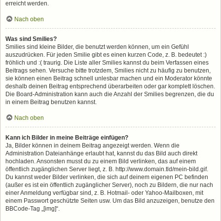
erreicht werden.
Nach oben
Was sind Smilies?
Smilies sind kleine Bilder, die benutzt werden können, um ein Gefühl
auszudrücken. Für jeden Smilie gibt es einen kurzen Code, z. B. bedeutet :)
fröhlich und :( traurig. Die Liste aller Smilies kannst du beim Verfassen eines
Beitrags sehen. Versuche bitte trotzdem, Smilies nicht zu häufig zu benutzen,
sie können einen Beitrag schnell unlesbar machen und ein Moderator könnte
deshalb deinen Beitrag entsprechend überarbeiten oder gar komplett löschen.
Die Board-Administration kann auch die Anzahl der Smilies begrenzen, die du
in einem Beitrag benutzen kannst.
Nach oben
Kann ich Bilder in meine Beiträge einfügen?
Ja, Bilder können in deinem Beitrag angezeigt werden. Wenn die
Administration Dateianhänge erlaubt hat, kannst du das Bild auch direkt
hochladen. Ansonsten musst du zu einem Bild verlinken, das auf einem
öffentlich zugänglichen Server liegt, z. B. http://www.domain.tld/mein-bild.gif.
Du kannst weder Bilder verlinken, die sich auf deinem eigenen PC befinden
(außer es ist ein öffentlich zugänglicher Server), noch zu Bildern, die nur nach
einer Anmeldung verfügbar sind, z. B. Hotmail- oder Yahoo-Mailboxen, mit
einem Passwort geschützte Seiten usw. Um das Bild anzuzeigen, benutze den
BBCode-Tag „[img]“.