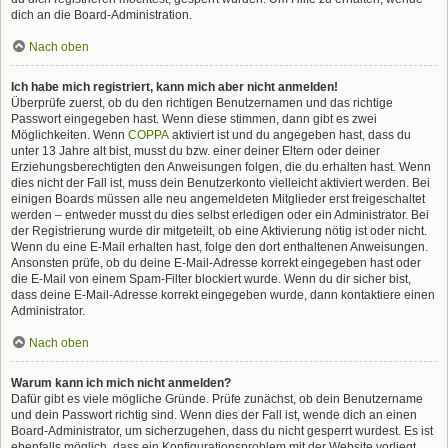
dich an die Board-Administration.
Nach oben
Ich habe mich registriert, kann mich aber nicht anmelden!
Überprüfe zuerst, ob du den richtigen Benutzernamen und das richtige
Passwort eingegeben hast. Wenn diese stimmen, dann gibt es zwei
Möglichkeiten. Wenn
COPPA
aktiviert ist und du angegeben hast, dass du
unter 13 Jahre alt bist, musst du bzw. einer deiner Eltern oder deiner
Erziehungsberechtigten den Anweisungen folgen, die du erhalten hast. Wenn
dies nicht der Fall ist, muss dein Benutzerkonto vielleicht aktiviert werden. Bei
einigen Boards müssen alle neu angemeldeten Mitglieder erst freigeschaltet
werden – entweder musst du dies selbst erledigen oder ein Administrator. Bei
der Registrierung wurde dir mitgeteilt, ob eine Aktivierung nötig ist oder nicht.
Wenn du eine E-Mail erhalten hast, folge den dort enthaltenen Anweisungen.
Ansonsten prüfe, ob du deine E-Mail-Adresse korrekt eingegeben hast oder
die E-Mail von einem Spam-Filter blockiert wurde. Wenn du dir sicher bist,
dass deine E-Mail-Adresse korrekt eingegeben wurde, dann kontaktiere einen
Administrator.
Nach oben
Warum kann ich mich nicht anmelden?
Dafür gibt es viele mögliche Gründe. Prüfe zunächst, ob dein Benutzername
und dein Passwort richtig sind. Wenn dies der Fall ist, wende dich an einen
Board-Administrator, um sicherzugehen, dass du nicht gesperrt wurdest. Es ist
ebenfalls möglich, dass ein Konfigurationsproblem mit der Website vorliegt,