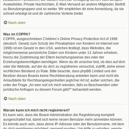
Avatarbilder, Private Nachrichten, E-Mail-Versand an andere Mitglieder, Beitritt
zu Benutzergruppen und so weiter. Wir empfehlen dir eine Anmeldung, da sie
schnell erledigt ist und dir zahlreiche Vorteile bietet.
Nach oben
Was ist COPPA?
COPPA, ausgeschrieben Children’s Online Privacy Protection Act of 1998
(deutsch: Gesetz zum Schutz der Privatsphäre von Kindern im Internet von
1998) ist ein Gesetz in den USA, welches festlegt, dass Websites, die
möglicherweise persönliche Daten von Kindern unter 13 Jahren erheben,
hierzu die Zustimmung der Eltern beziehungsweise des oder der
Erziehungsberechtigten benötigen. Wenn du dir unsicher bist, ob dies auf dich
oder die Website, auf der du dich zu registrieren versuchst, zutrifft, ziehe einen
rechtlichen Beistand zu Rate. Bitte beachte, dass phpBB Limited und der
Besitzer dieses Boards keine Rechtsberatung anbieten kann und nicht die
Anlaufstelle für Rechtsangelegenheiten jeglicher Art ist; außer solchen, die
unter der Frage „An wen soll ich mich wenden, falls es Beschwerden oder
juristische Anfragen zu diesem Forum gibt?“ behandelt werden.
Nach oben
Warum kann ich mich nicht registrieren?
Es kann sein, dass die Board-Administration die Registrierung komplett
ausgeschaltet hat, damit sich keine neuen Benutzer mehr anmelden können.
Es könnte auch sein, dass deine IP-Adresse oder der Benutzername, mit dem
du dich registrieren möchtest, gesperrt wurden. Um Hilfe zu erhalten, wende