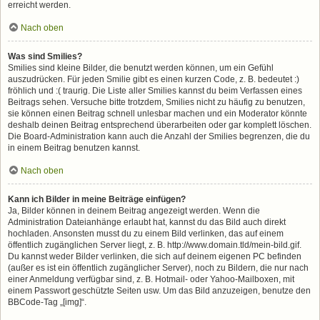
erreicht werden.
Nach oben
Was sind Smilies?
Smilies sind kleine Bilder, die benutzt werden können, um ein Gefühl
auszudrücken. Für jeden Smilie gibt es einen kurzen Code, z. B. bedeutet :)
fröhlich und :( traurig. Die Liste aller Smilies kannst du beim Verfassen eines
Beitrags sehen. Versuche bitte trotzdem, Smilies nicht zu häufig zu benutzen,
sie können einen Beitrag schnell unlesbar machen und ein Moderator könnte
deshalb deinen Beitrag entsprechend überarbeiten oder gar komplett löschen.
Die Board-Administration kann auch die Anzahl der Smilies begrenzen, die du
in einem Beitrag benutzen kannst.
Nach oben
Kann ich Bilder in meine Beiträge einfügen?
Ja, Bilder können in deinem Beitrag angezeigt werden. Wenn die
Administration Dateianhänge erlaubt hat, kannst du das Bild auch direkt
hochladen. Ansonsten musst du zu einem Bild verlinken, das auf einem
öffentlich zugänglichen Server liegt, z. B. http://www.domain.tld/mein-bild.gif.
Du kannst weder Bilder verlinken, die sich auf deinem eigenen PC befinden
(außer es ist ein öffentlich zugänglicher Server), noch zu Bildern, die nur nach
einer Anmeldung verfügbar sind, z. B. Hotmail- oder Yahoo-Mailboxen, mit
einem Passwort geschützte Seiten usw. Um das Bild anzuzeigen, benutze den
BBCode-Tag „[img]“.