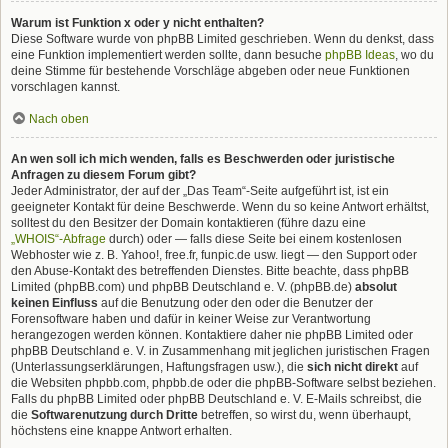
Warum ist Funktion x oder y nicht enthalten?
Diese Software wurde von phpBB Limited geschrieben. Wenn du denkst, dass
eine Funktion implementiert werden sollte, dann besuche
phpBB Ideas
, wo du
deine Stimme für bestehende Vorschläge abgeben oder neue Funktionen
vorschlagen kannst.
Nach oben
An wen soll ich mich wenden, falls es Beschwerden oder juristische
Anfragen zu diesem Forum gibt?
Jeder Administrator, der auf der „Das Team“-Seite aufgeführt ist, ist ein
geeigneter Kontakt für deine Beschwerde. Wenn du so keine Antwort erhältst,
solltest du den Besitzer der Domain kontaktieren (führe dazu eine
„WHOIS“-Abfrage
durch) oder — falls diese Seite bei einem kostenlosen
Webhoster wie z. B. Yahoo!, free.fr, funpic.de usw. liegt — den Support oder
den Abuse-Kontakt des betreffenden Dienstes. Bitte beachte, dass phpBB
Limited (phpBB.com) und phpBB Deutschland e. V. (phpBB.de)
absolut
keinen Einfluss
auf die Benutzung oder den oder die Benutzer der
Forensoftware haben und dafür in keiner Weise zur Verantwortung
herangezogen werden können. Kontaktiere daher nie phpBB Limited oder
phpBB Deutschland e. V. in Zusammenhang mit jeglichen juristischen Fragen
(Unterlassungserklärungen, Haftungsfragen usw.), die
sich nicht direkt
auf
die Websiten phpbb.com, phpbb.de oder die phpBB-Software selbst beziehen.
Falls du phpBB Limited oder phpBB Deutschland e. V. E-Mails schreibst, die
die
Softwarenutzung durch Dritte
betreffen, so wirst du, wenn überhaupt,
höchstens eine knappe Antwort erhalten.