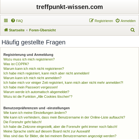
treffpunkt-wissen.com
FAQ
Registrieren
Anmelden
S
Startseite
Foren-Übersicht
u
Häufig gestellte Fragen
c
h
Registrierung und Anmeldung
Wozu muss ich mich registrieren?
e
Was ist COPPA?
Warum kann ich mich nicht registrieren?
Ich habe mich registriert, kann mich aber nicht anmelden!
Warum kann ich mich nicht anmelden?
Ich habe mich vor einiger Zeit registriert, kann mich aber nicht mehr anmelden?!
Ich habe mein Passwort vergessen!
Warum werde ich automatisch abgemeldet?
Wozu ist die Funktion „Alle Cookies löschen“?
Benutzerpräferenzen und -einstellungen
Wie kann ich meine Einstellungen ändern?
Wie kann ich verhindern, dass mein Benutzername in der Online-Liste auftaucht?
Die Forenuhr geht falsch!
Ich habe die Zeitzone eingestellt, aber die Forenuhr geht immer noch falsch!
Meine Sprache steht auf diesem Board nicht zur Auswahl!
Was sind das für Bilder, die bei meinem Benutzernamen angezeigt werden?