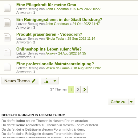
Eine Pflegekraft für meine Oma
Letzter Beitrag von
John Goodman
«
25 Nov 2022 10:27
Antworten:
1
Ein Reinigungsdienst in der Stadt Duisburg?
Letzter Beitrag von
John Goodman
«
24 Okt 2022 11:47
Antworten:
3
Produkt präsentieren - Videodreh?
Letzter Beitrag von
Nikola Tesla
«
28 Sep 2022 11:14
Antworten:
2
Onlineshop ins Leben rufen: Wie?
Letzter Beitrag von
Akinyi
«
24 Aug 2022 14:35
Antworten:
1
Eine professionelle Matratzenreinigung?
Letzter Beitrag von
Vasco da Gama
«
18 Aug 2022 11:02
Antworten:
1
Neues Thema
1
2
Nächste
37 Themen
Gehe zu
BERECHTIGUNGEN IN DIESEM FORUM
Du darfst
keine
neuen Themen in diesem Forum erstellen.
Du darfst
keine
Antworten zu Themen in diesem Forum erstellen.
Du darfst deine Beiträge in diesem Forum
nicht
ändern.
Du darfst deine Beiträge in diesem Forum
nicht
löschen.