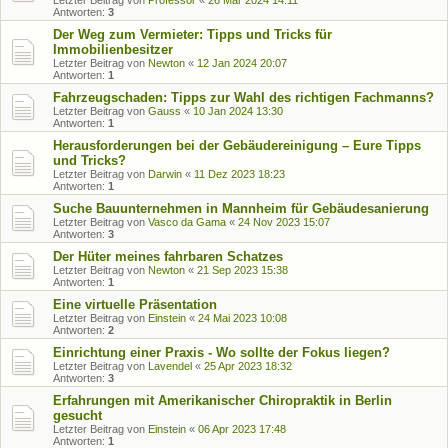
Letzter Beitrag von
Professor
«
26 Mär 2024 14:11
Antworten:
3
Der Weg zum Vermieter: Tipps und Tricks für
Immobilienbesitzer
Letzter Beitrag von
Newton
«
12 Jan 2024 20:07
Antworten:
1
Fahrzeugschaden: Tipps zur Wahl des richtigen Fachmanns?
Letzter Beitrag von
Gauss
«
10 Jan 2024 13:30
Antworten:
1
Herausforderungen bei der Gebäudereinigung – Eure Tipps
und Tricks?
Letzter Beitrag von
Darwin
«
11 Dez 2023 18:23
Antworten:
1
Suche Bauunternehmen in Mannheim für Gebäudesanierung
Letzter Beitrag von
Vasco da Gama
«
24 Nov 2023 15:07
Antworten:
3
Der Hüter meines fahrbaren Schatzes
Letzter Beitrag von
Newton
«
21 Sep 2023 15:38
Antworten:
1
Eine virtuelle Präsentation
Letzter Beitrag von
Einstein
«
24 Mai 2023 10:08
Antworten:
2
Einrichtung einer Praxis - Wo sollte der Fokus liegen?
Letzter Beitrag von
Lavendel
«
25 Apr 2023 18:32
Antworten:
3
Erfahrungen mit Amerikanischer Chiropraktik in Berlin
gesucht
Letzter Beitrag von
Einstein
«
06 Apr 2023 17:48
Antworten:
1