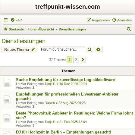
treffpunkt-wissen.com
FAQ
Registrieren
Anmelden
S
Startseite
Foren-Übersicht
Dienstleistungen
u
Dienstleistungen
c
Suche
Erweiterte Suche
Neues Thema
h
e
1
2
Nächste
37 Themen
Themen
Suche Empfehlung für zuverlässige Logistiksoftware
Letzter Beitrag von
Tanja11
«
10 Dez 2025 12:04
Antworten:
2
Empfehlungen für professionellen Livestream-Anbieter
gesucht
Letzter Beitrag von
Darwin
«
22 Aug 2025 09:23
Antworten:
2
Beste Photovoltaik Anbieter in Reutlingen: Welche Firma lohnt
sich?
Letzter Beitrag von
Tanja11
«
21 Feb 2025 13:04
Antworten:
3
DJ für Hochzeit in Berlin – Empfehlungen gesucht!