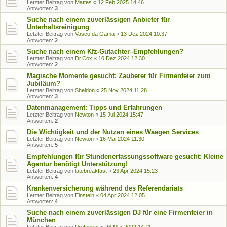
Letzter Beitrag von
Mattes
«
12 Feb 2025 14:46
Antworten:
3
Suche nach einem zuverlässigen Anbieter für
Unterhaltsreinigung
Letzter Beitrag von
Vasco da Gama
«
13 Dez 2024 10:37
Antworten:
2
Suche nach einem Kfz-Gutachter–Empfehlungen?
Letzter Beitrag von
Dr.Cox
«
10 Dez 2024 12:30
Antworten:
2
Magische Momente gesucht: Zauberer für Firmenfeier zum
Jubiläum?
Letzter Beitrag von
Sheldon
«
25 Nov 2024 11:28
Antworten:
3
Datenmanagement: Tipps und Erfahrungen
Letzter Beitrag von
Newton
«
15 Jul 2024 15:47
Antworten:
2
Die Wichtigkeit und der Nutzen eines Waagen Services
Letzter Beitrag von
Newton
«
16 Mai 2024 11:30
Antworten:
5
Empfehlungen für Stundenerfassungssoftware gesucht: Kleine
Agentur benötigt Unterstützung!
Letzter Beitrag von
latebreakfast
«
23 Apr 2024 15:23
Antworten:
4
Krankenversicherung während des Referendariats
Letzter Beitrag von
Einstein
«
04 Apr 2024 12:05
Antworten:
4
Suche nach einem zuverlässigen DJ für eine Firmenfeier in
München