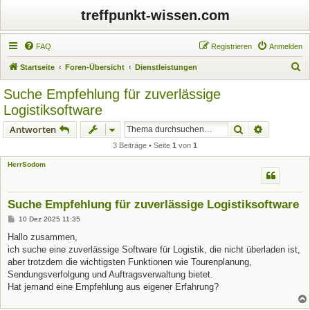
treffpunkt-wissen.com
FAQ
Registrieren
Anmelden
S
Startseite
Foren-Übersicht
Dienstleistungen
u
Suche Empfehlung für zuverlässige
c
Logistiksoftware
h
Suche
Erweiterte
Antworten
e
3 Beiträge • Seite
1
von
1
HerrSodom
Suche Empfehlung für zuverlässige Logistiksoftware
B
10 Dez 2025 11:35
e
i
Hallo zusammen,
t
ich suche eine zuverlässige Software für Logistik, die nicht überladen ist,
r
a
aber trotzdem die wichtigsten Funktionen wie Tourenplanung,
g
Sendungsverfolgung und Auftragsverwaltung bietet.
Hat jemand eine Empfehlung aus eigener Erfahrung?