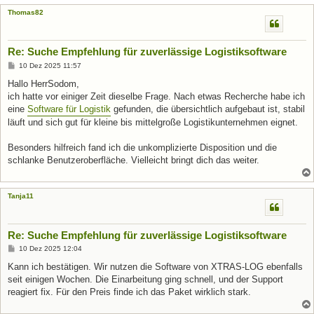
Thomas82
Re: Suche Empfehlung für zuverlässige Logistiksoftware
B
10 Dez 2025 11:57
e
i
Hallo HerrSodom,
t
ich hatte vor einiger Zeit dieselbe Frage. Nach etwas Recherche habe ich
r
a
eine
Software für Logistik
gefunden, die übersichtlich aufgebaut ist, stabil
g
läuft und sich gut für kleine bis mittelgroße Logistikunternehmen eignet.
Besonders hilfreich fand ich die unkomplizierte Disposition und die
schlanke Benutzeroberfläche. Vielleicht bringt dich das weiter.
Tanja11
Re: Suche Empfehlung für zuverlässige Logistiksoftware
B
10 Dez 2025 12:04
e
i
Kann ich bestätigen. Wir nutzen die Software von XTRAS-LOG ebenfalls
t
seit einigen Wochen. Die Einarbeitung ging schnell, und der Support
r
a
reagiert fix. Für den Preis finde ich das Paket wirklich stark.
g