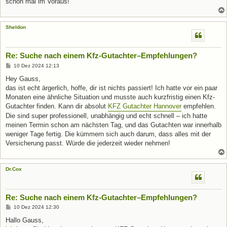
schon mal im Voraus!
Sheldon
Re: Suche nach einem Kfz-Gutachter–Empfehlungen?
B
10 Dez 2024 12:13
e
i
Hey Gauss,
t
das ist echt ärgerlich, hoffe, dir ist nichts passiert! Ich hatte vor ein paar
r
a
Monaten eine ähnliche Situation und musste auch kurzfristig einen Kfz-
g
Gutachter finden. Kann dir absolut
KFZ Gutachter Hannover
empfehlen.
Die sind super professionell, unabhängig und echt schnell – ich hatte
meinen Termin schon am nächsten Tag, und das Gutachten war innerhalb
weniger Tage fertig. Die kümmern sich auch darum, dass alles mit der
Versicherung passt. Würde die jederzeit wieder nehmen!
Dr.Cox
Re: Suche nach einem Kfz-Gutachter–Empfehlungen?
B
10 Dez 2024 12:30
e
i
Hallo Gauss,
t