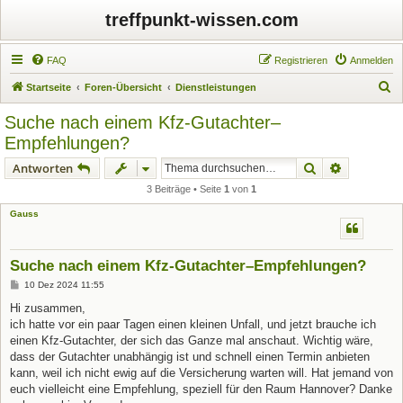
treffpunkt-wissen.com
FAQ
Registrieren
Anmelden
S
Startseite
Foren-Übersicht
Dienstleistungen
u
Suche nach einem Kfz-Gutachter–
c
Empfehlungen?
h
Suche
Erweiterte
Antworten
e
3 Beiträge • Seite
1
von
1
Gauss
Suche nach einem Kfz-Gutachter–Empfehlungen?
B
10 Dez 2024 11:55
e
i
Hi zusammen,
t
ich hatte vor ein paar Tagen einen kleinen Unfall, und jetzt brauche ich
r
a
einen Kfz-Gutachter, der sich das Ganze mal anschaut. Wichtig wäre,
g
dass der Gutachter unabhängig ist und schnell einen Termin anbieten
kann, weil ich nicht ewig auf die Versicherung warten will. Hat jemand von
euch vielleicht eine Empfehlung, speziell für den Raum Hannover? Danke