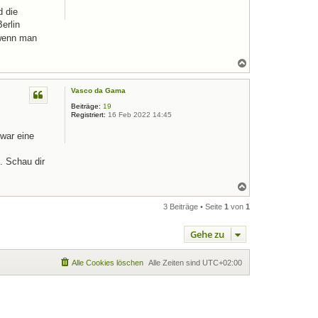
n
d die
Berlin
 wenn man
N
a
c
Vasco da Gama
h
o
Beiträge:
19
b
Registriert:
16 Feb 2022 14:45
e
n
war eine
. Schau dir
N
a
c
3 Beiträge • Seite
1
von
1
h
o
Gehe zu
b
e
n
Alle Cookies löschen
Alle Zeiten sind
UTC+02:00