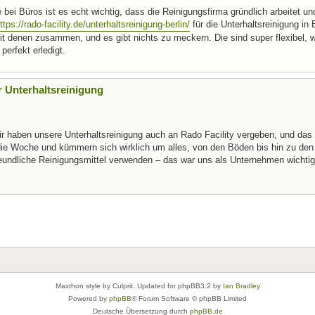
bei Büros ist es echt wichtig, dass die Reinigungsfirma gründlich arbeitet un
ttps://rado-facility.de/unterhaltsreinigung-berlin/
für die Unterhaltsreinigung in 
it denen zusammen, und es gibt nichts zu meckern. Die sind super flexibel,
perfekt erledigt.
r Unterhaltsreinigung
 haben unsere Unterhaltsreinigung auch an Rado Facility vergeben, und das 
ie Woche und kümmern sich wirklich um alles, von den Böden bis hin zu den
eundliche Reinigungsmittel verwenden – das war uns als Unternehmen wichtig
Maxthon style by Culprit. Updated for phpBB3.2 by
Ian Bradley
Powered by
phpBB
® Forum Software © phpBB Limited
Deutsche Übersetzung durch
phpBB.de