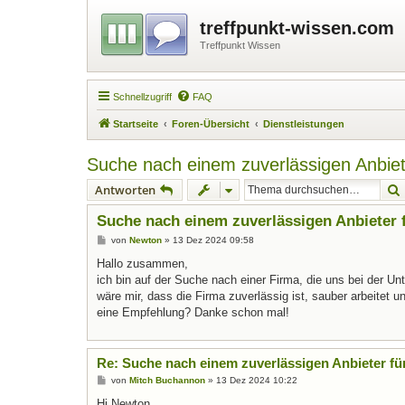
treffpunkt-wissen.com
Treffpunkt Wissen
Schnellzugriff
FAQ
Startseite
Foren-Übersicht
Dienstleistungen
Suche nach einem zuverlässigen Anbiete
Antworten
Suche nach einem zuverlässigen Anbieter 
B
von
Newton
»
13 Dez 2024 09:58
e
i
Hallo zusammen,
t
ich bin auf der Suche nach einer Firma, die uns bei der Un
r
a
wäre mir, dass die Firma zuverlässig ist, sauber arbeitet 
g
eine Empfehlung? Danke schon mal!
Re: Suche nach einem zuverlässigen Anbieter fü
B
von
Mitch Buchannon
»
13 Dez 2024 10:22
e
i
Hi Newton,