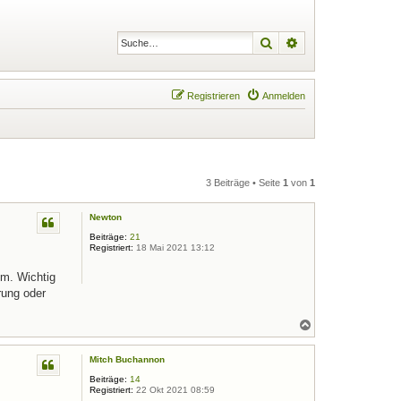
Suche
Erweiterte Suche
Registrieren
Anmelden
3 Beiträge • Seite
1
von
1
Newton
Beiträge:
21
Registriert:
18 Mai 2021 13:12
qm. Wichtig
rung oder
N
a
c
Mitch Buchannon
h
o
Beiträge:
14
b
Registriert:
22 Okt 2021 08:59
e