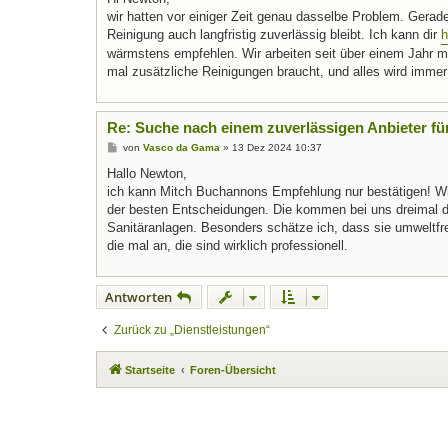
t
wir hatten vor einiger Zeit genau dasselbe Problem. Gerade 
r
a
Reinigung auch langfristig zuverlässig bleibt. Ich kann dir
h
g
wärmstens empfehlen. Wir arbeiten seit über einem Jahr m
mal zusätzliche Reinigungen braucht, und alles wird immer 
Re: Suche nach einem zuverlässigen Anbieter fü
B
von
Vasco da Gama
»
13 Dez 2024 10:37
e
i
Hallo Newton,
t
ich kann Mitch Buchannons Empfehlung nur bestätigen! Wir
r
a
der besten Entscheidungen. Die kommen bei uns dreimal d
g
Sanitäranlagen. Besonders schätze ich, dass sie umweltfr
die mal an, die sind wirklich professionell.
Antworten
Zurück zu „Dienstleistungen“
Startseite
Foren-Übersicht