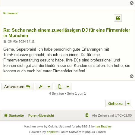
g
Professor
Re: Suche nach einem zuverlässigen DJ für eine Firmenfeier
in München
B
26 Mär 2024 14:11
e
i
Gerne, Superbrain! Ich habe persönlich gute Erfahrungen mit
t
TomExclusive gemacht, als ich nach einem DJ für eine
r
a
Firmenveranstaltung gesucht habe. Ihre DJs sind professionell und
g
können sich gut auf die Bedürfnisse der Kunden einstellen. Ich hoffe, sie
können auch euch bei eurer Firmenfeier helfen!
Antworten
4 Beiträge • Seite
1
von
1
Gehe zu
Startseite
Foren-Übersicht
Alle Zeiten sind
UTC+02:00
Maxthon style by Culprit. Updated for phpBB3.2 by
Ian Bradley
Powered by
phpBB
® Forum Software © phpBB Limited