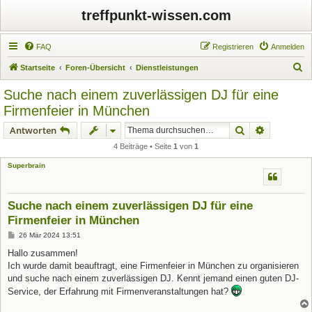
treffpunkt-wissen.com
FAQ
Registrieren
Anmelden
S
Startseite
Foren-Übersicht
Dienstleistungen
u
Suche nach einem zuverlässigen DJ für eine
c
Firmenfeier in München
h
Suche
Erweiterte
Antworten
e
4 Beiträge • Seite
1
von
1
Superbrain
Suche nach einem zuverlässigen DJ für eine
Firmenfeier in München
B
26 Mär 2024 13:51
e
i
Hallo zusammen!
t
Ich wurde damit beauftragt, eine Firmenfeier in München zu organisieren
r
a
und suche nach einem zuverlässigen DJ. Kennt jemand einen guten DJ-
g
Service, der Erfahrung mit Firmenveranstaltungen hat?