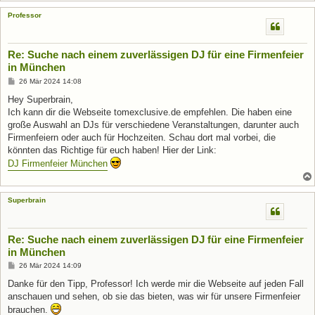
Professor
Re: Suche nach einem zuverlässigen DJ für eine Firmenfeier
in München
B
26 Mär 2024 14:08
e
i
Hey Superbrain,
t
Ich kann dir die Webseite tomexclusive.de empfehlen. Die haben eine
r
a
große Auswahl an DJs für verschiedene Veranstaltungen, darunter auch
g
Firmenfeiern oder auch für Hochzeiten. Schau dort mal vorbei, die
könnten das Richtige für euch haben! Hier der Link:
DJ Firmenfeier München
Superbrain
Re: Suche nach einem zuverlässigen DJ für eine Firmenfeier
in München
B
26 Mär 2024 14:09
e
i
Danke für den Tipp, Professor! Ich werde mir die Webseite auf jeden Fall
t
anschauen und sehen, ob sie das bieten, was wir für unsere Firmenfeier
r
a
brauchen.