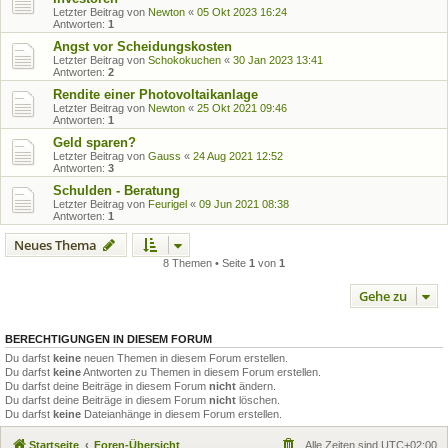
Letzter Beitrag von
Newton
«
05 Okt 2023 16:24
Antworten:
1
Angst vor Scheidungskosten
Letzter Beitrag von
Schokokuchen
«
30 Jan 2023 13:41
Antworten:
2
Rendite einer Photovoltaikanlage
Letzter Beitrag von
Newton
«
25 Okt 2021 09:46
Antworten:
1
Geld sparen?
Letzter Beitrag von
Gauss
«
24 Aug 2021 12:52
Antworten:
3
Schulden - Beratung
Letzter Beitrag von
Feurigel
«
09 Jun 2021 08:38
Antworten:
1
Neues Thema
8 Themen • Seite
1
von
1
Gehe zu
BERECHTIGUNGEN IN DIESEM FORUM
Du darfst
keine
neuen Themen in diesem Forum erstellen.
Du darfst
keine
Antworten zu Themen in diesem Forum erstellen.
Du darfst deine Beiträge in diesem Forum
nicht
ändern.
Du darfst deine Beiträge in diesem Forum
nicht
löschen.
Du darfst
keine
Dateianhänge in diesem Forum erstellen.
Startseite
Foren-Übersicht
Alle Zeiten sind
UTC+02:00