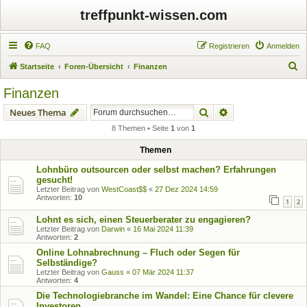
treffpunkt-wissen.com
FAQ
Registrieren
Anmelden
S
Startseite
Foren-Übersicht
Finanzen
u
Finanzen
c
Suche
Erweiterte Suche
Neues Thema
h
8 Themen • Seite
1
von
1
e
Themen
Lohnbüro outsourcen oder selbst machen? Erfahrungen
gesucht!
Letzter Beitrag von
WestCoast$$
«
27 Dez 2024 14:59
Antworten:
10
1
2
Lohnt es sich, einen Steuerberater zu engagieren?
Letzter Beitrag von
Darwin
«
16 Mai 2024 11:39
Antworten:
2
Online Lohnabrechnung – Fluch oder Segen für
Selbständige?
Letzter Beitrag von
Gauss
«
07 Mär 2024 11:37
Antworten:
4
Die Technologiebranche im Wandel: Eine Chance für clevere
Investoren