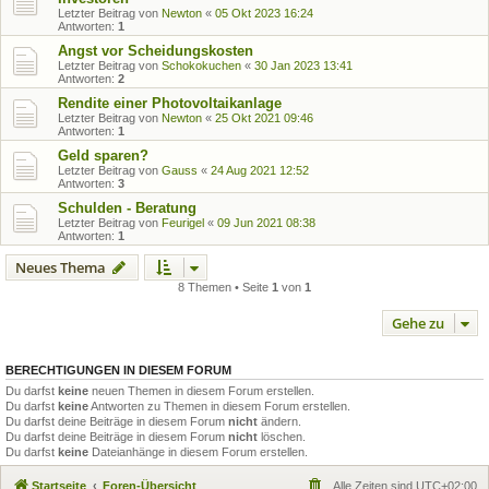
Letzter Beitrag von
Newton
«
05 Okt 2023 16:24
Antworten:
1
Angst vor Scheidungskosten
Letzter Beitrag von
Schokokuchen
«
30 Jan 2023 13:41
Antworten:
2
Rendite einer Photovoltaikanlage
Letzter Beitrag von
Newton
«
25 Okt 2021 09:46
Antworten:
1
Geld sparen?
Letzter Beitrag von
Gauss
«
24 Aug 2021 12:52
Antworten:
3
Schulden - Beratung
Letzter Beitrag von
Feurigel
«
09 Jun 2021 08:38
Antworten:
1
Neues Thema
8 Themen • Seite
1
von
1
Gehe zu
BERECHTIGUNGEN IN DIESEM FORUM
Du darfst
keine
neuen Themen in diesem Forum erstellen.
Du darfst
keine
Antworten zu Themen in diesem Forum erstellen.
Du darfst deine Beiträge in diesem Forum
nicht
ändern.
Du darfst deine Beiträge in diesem Forum
nicht
löschen.
Du darfst
keine
Dateianhänge in diesem Forum erstellen.
Startseite
Foren-Übersicht
Alle Zeiten sind
UTC+02:00