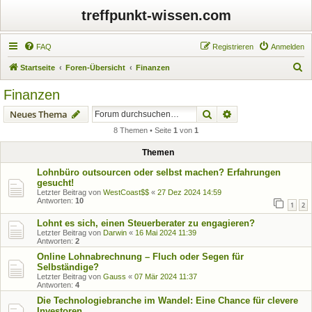
treffpunkt-wissen.com
FAQ
Registrieren
Anmelden
S
Startseite
Foren-Übersicht
Finanzen
u
Finanzen
c
Suche
Erweiterte Suche
Neues Thema
h
8 Themen • Seite
1
von
1
e
Themen
Lohnbüro outsourcen oder selbst machen? Erfahrungen
gesucht!
Letzter Beitrag von
WestCoast$$
«
27 Dez 2024 14:59
Antworten:
10
1
2
Lohnt es sich, einen Steuerberater zu engagieren?
Letzter Beitrag von
Darwin
«
16 Mai 2024 11:39
Antworten:
2
Online Lohnabrechnung – Fluch oder Segen für
Selbständige?
Letzter Beitrag von
Gauss
«
07 Mär 2024 11:37
Antworten:
4
Die Technologiebranche im Wandel: Eine Chance für clevere
Investoren