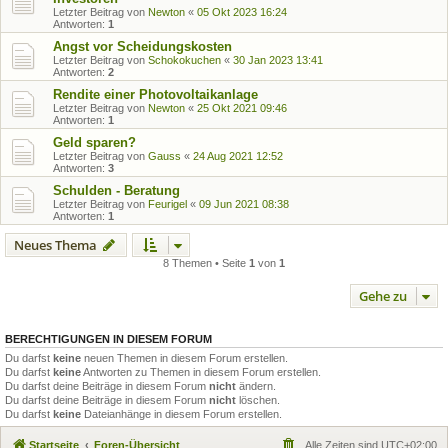
Letzter Beitrag von
Newton
«
05 Okt 2023 16:24
Antworten:
1
Angst vor Scheidungskosten
Letzter Beitrag von
Schokokuchen
«
30 Jan 2023 13:41
Antworten:
2
Rendite einer Photovoltaikanlage
Letzter Beitrag von
Newton
«
25 Okt 2021 09:46
Antworten:
1
Geld sparen?
Letzter Beitrag von
Gauss
«
24 Aug 2021 12:52
Antworten:
3
Schulden - Beratung
Letzter Beitrag von
Feurigel
«
09 Jun 2021 08:38
Antworten:
1
Neues Thema
8 Themen • Seite
1
von
1
Gehe zu
BERECHTIGUNGEN IN DIESEM FORUM
Du darfst
keine
neuen Themen in diesem Forum erstellen.
Du darfst
keine
Antworten zu Themen in diesem Forum erstellen.
Du darfst deine Beiträge in diesem Forum
nicht
ändern.
Du darfst deine Beiträge in diesem Forum
nicht
löschen.
Du darfst
keine
Dateianhänge in diesem Forum erstellen.
Startseite
Foren-Übersicht
Alle Zeiten sind
UTC+02:00