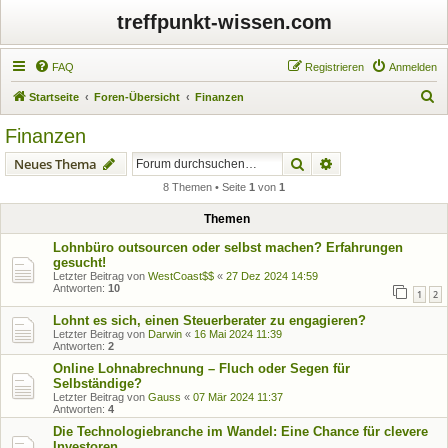
treffpunkt-wissen.com
FAQ
Registrieren
Anmelden
S
Startseite
Foren-Übersicht
Finanzen
u
Finanzen
c
Suche
Erweiterte Suche
Neues Thema
h
8 Themen • Seite
1
von
1
e
Themen
Lohnbüro outsourcen oder selbst machen? Erfahrungen
gesucht!
Letzter Beitrag von
WestCoast$$
«
27 Dez 2024 14:59
Antworten:
10
1
2
Lohnt es sich, einen Steuerberater zu engagieren?
Letzter Beitrag von
Darwin
«
16 Mai 2024 11:39
Antworten:
2
Online Lohnabrechnung – Fluch oder Segen für
Selbständige?
Letzter Beitrag von
Gauss
«
07 Mär 2024 11:37
Antworten:
4
Die Technologiebranche im Wandel: Eine Chance für clevere
Investoren