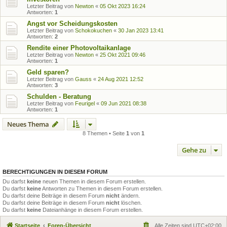
Letzter Beitrag von
Newton
«
05 Okt 2023 16:24
Antworten:
1
Angst vor Scheidungskosten
Letzter Beitrag von
Schokokuchen
«
30 Jan 2023 13:41
Antworten:
2
Rendite einer Photovoltaikanlage
Letzter Beitrag von
Newton
«
25 Okt 2021 09:46
Antworten:
1
Geld sparen?
Letzter Beitrag von
Gauss
«
24 Aug 2021 12:52
Antworten:
3
Schulden - Beratung
Letzter Beitrag von
Feurigel
«
09 Jun 2021 08:38
Antworten:
1
Neues Thema
8 Themen • Seite
1
von
1
Gehe zu
BERECHTIGUNGEN IN DIESEM FORUM
Du darfst
keine
neuen Themen in diesem Forum erstellen.
Du darfst
keine
Antworten zu Themen in diesem Forum erstellen.
Du darfst deine Beiträge in diesem Forum
nicht
ändern.
Du darfst deine Beiträge in diesem Forum
nicht
löschen.
Du darfst
keine
Dateianhänge in diesem Forum erstellen.
Startseite
Foren-Übersicht
Alle Zeiten sind
UTC+02:00