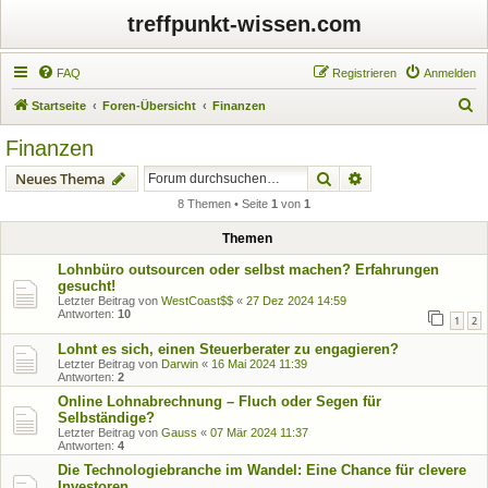
treffpunkt-wissen.com
FAQ
Registrieren
Anmelden
S
Startseite
Foren-Übersicht
Finanzen
u
Finanzen
c
Suche
Erweiterte Suche
Neues Thema
h
8 Themen • Seite
1
von
1
e
Themen
Lohnbüro outsourcen oder selbst machen? Erfahrungen
gesucht!
Letzter Beitrag von
WestCoast$$
«
27 Dez 2024 14:59
Antworten:
10
1
2
Lohnt es sich, einen Steuerberater zu engagieren?
Letzter Beitrag von
Darwin
«
16 Mai 2024 11:39
Antworten:
2
Online Lohnabrechnung – Fluch oder Segen für
Selbständige?
Letzter Beitrag von
Gauss
«
07 Mär 2024 11:37
Antworten:
4
Die Technologiebranche im Wandel: Eine Chance für clevere
Investoren