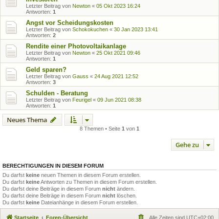
Letzter Beitrag von
Newton
«
05 Okt 2023 16:24
Antworten:
1
Angst vor Scheidungskosten
Letzter Beitrag von
Schokokuchen
«
30 Jan 2023 13:41
Antworten:
2
Rendite einer Photovoltaikanlage
Letzter Beitrag von
Newton
«
25 Okt 2021 09:46
Antworten:
1
Geld sparen?
Letzter Beitrag von
Gauss
«
24 Aug 2021 12:52
Antworten:
3
Schulden - Beratung
Letzter Beitrag von
Feurigel
«
09 Jun 2021 08:38
Antworten:
1
Neues Thema
8 Themen • Seite
1
von
1
Gehe zu
BERECHTIGUNGEN IN DIESEM FORUM
Du darfst
keine
neuen Themen in diesem Forum erstellen.
Du darfst
keine
Antworten zu Themen in diesem Forum erstellen.
Du darfst deine Beiträge in diesem Forum
nicht
ändern.
Du darfst deine Beiträge in diesem Forum
nicht
löschen.
Du darfst
keine
Dateianhänge in diesem Forum erstellen.
Startseite
Foren-Übersicht
Alle Zeiten sind
UTC+02:00