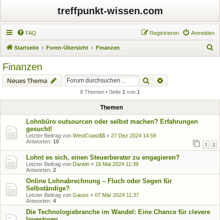
treffpunkt-wissen.com
FAQ
Registrieren
Anmelden
S
Startseite
Foren-Übersicht
Finanzen
u
Finanzen
c
Suche
Erweiterte Suche
Neues Thema
h
8 Themen • Seite
1
von
1
e
Themen
Lohnbüro outsourcen oder selbst machen? Erfahrungen
gesucht!
Letzter Beitrag von
WestCoast$$
«
27 Dez 2024 14:59
Antworten:
10
1
2
Lohnt es sich, einen Steuerberater zu engagieren?
Letzter Beitrag von
Darwin
«
16 Mai 2024 11:39
Antworten:
2
Online Lohnabrechnung – Fluch oder Segen für
Selbständige?
Letzter Beitrag von
Gauss
«
07 Mär 2024 11:37
Antworten:
4
Die Technologiebranche im Wandel: Eine Chance für clevere
Investoren