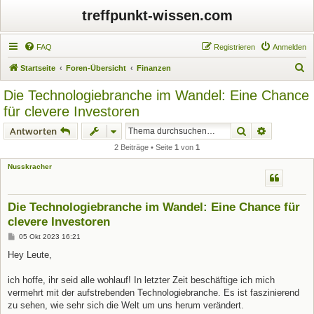
treffpunkt-wissen.com
FAQ
Registrieren
Anmelden
S
Startseite
Foren-Übersicht
Finanzen
u
Die Technologiebranche im Wandel: Eine Chance
c
für clevere Investoren
h
Suche
Erweiterte
Antworten
e
2 Beiträge • Seite
1
von
1
Nusskracher
Die Technologiebranche im Wandel: Eine Chance für
clevere Investoren
B
05 Okt 2023 16:21
e
i
Hey Leute,
t
r
a
ich hoffe, ihr seid alle wohlauf! In letzter Zeit beschäftige ich mich
g
vermehrt mit der aufstrebenden Technologiebranche. Es ist faszinierend
zu sehen, wie sehr sich die Welt um uns herum verändert.