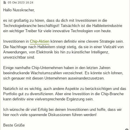
B
05 Okt 2023 16:24
e
i
Hallo Nusskracher,
t
r
a
es ist großartig zu hören, dass du dich mit Investitionen in die
g
Technologiebranche beschäftigst! Tatsächlich ist die Halbleiterindustrie
ein wichtiger Treiber für viele innovative Technologien von heute.
Investitionen in
Chip-Aktien
können definitiv eine clevere Strategie sein.
Die Nachfrage nach Halbleitern steigt stetig, da sie in einer Vielzahl von
Anwendungen, von Elektronik bis hin zu künstlicher Intelligenz,
unverzichtbar sind.
Einige namhafte Chip-Unternehmen haben in den letzten Jahren
beeindruckende Wachstumszahlen verzeichnet. Es könnte sich lohnen,
sich genauer mit diesen Unternehmen auseinanderzusetzen.
Natürlich ist es wichtig, auch andere Aspekte zu berücksichtigen und das
Portfolio gut zu diversifizieren. Aber eine Investition in die Chip-Branche
kann definitiv eine vielversprechende Ergänzung sein.
Ich wünsche dir viel Erfolg bei deinen Investitionen und hoffe, dass wir
hier noch viele spannende Diskussionen führen werden!
Beste Grüße