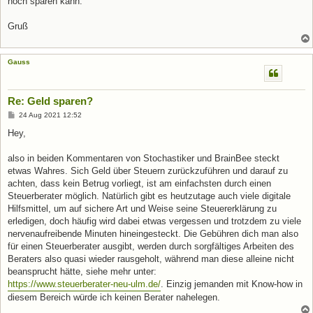
noch sparen kann.
Gruß
Gauss
Re: Geld sparen?
B
24 Aug 2021 12:52
e
i
Hey,
t
r
a
also in beiden Kommentaren von Stochastiker und BrainBee steckt
g
etwas Wahres. Sich Geld über Steuern zurückzuführen und darauf zu
achten, dass kein Betrug vorliegt, ist am einfachsten durch einen
Steuerberater möglich. Natürlich gibt es heutzutage auch viele digitale
Hilfsmittel, um auf sichere Art und Weise seine Steuererklärung zu
erledigen, doch häufig wird dabei etwas vergessen und trotzdem zu viele
nervenaufreibende Minuten hineingesteckt. Die Gebühren dich man also
für einen Steuerberater ausgibt, werden durch sorgfältiges Arbeiten des
Beraters also quasi wieder rausgeholt, während man diese alleine nicht
beansprucht hätte, siehe mehr unter:
https://www.steuerberater-neu-ulm.de/
. Einzig jemanden mit Know-how in
diesem Bereich würde ich keinen Berater nahelegen.