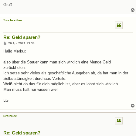
Gruß
Stochastiker
Re: Geld sparen?
B
29 Apr 2021 13:38
e
i
Hallo Merkur,
t
r
a
also über die Steuer kann man sich wirklich eine Menge Geld
g
zurückholen.
Ich setze sehr vieles als geschäftliche Ausgaben ab, da hat man in der
Selbstständigkeit durchaus Vorteile.
Weiß nicht ob das für dich möglich ist, aber es lohnt sich wirklich.
Man muss halt nur wissen wie!
LG
BrainBee
Re: Geld sparen?