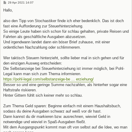
B
29 Apr 2021 14:07
e
i
Hallo,
t
r
a
also den Tipp von Stochastiker finde ich eher bedenklich. Das ist doch
g
fast eine Aufforderung zur Steuerhinterziehung.
So einige Leute haben sich schon für schlau gehalten, private Reisen und
Fahrten als geschäftliche Ausgaben abzusetzen.
Und irgendwann landet dann ein böser Brief zuhause, mit einer
ordentlichen Nachzahlung oder schlimmerem.
Wer taktisch Steuern hinterzieht, sollte lieber mal in sich gehen und für
den einzigen Ausweg entscheiden:
Die Selbstanzeige bei Steuerhinterziehung ist immer möglich, bei Pohl-
Legal kann man sich zum Thema informieren.
https://pohl-legal.com/selbstanzeige-be ... erziehung/
Besser so und eine geringe Summe nachzahlen, als hinterher sogar eine
Haftstrafe riskieren.
Hinter Gittern fühlt sich keiner mehr so schlau.
Zum Thema Geld sparen: Beginne einfach mit einem Haushaltsbuch,
sodass du deine Ausgaben schwarz auf weiß vor dir hast.
Dann kannst du dir markieren bzw. ausrechnen, wieviel Geld in
notwendige und wieviel in Spaß-Ausgaben fließt.
Mit dem Ausgangspunkt kommt man oft von selbst auf die Idee, wo man