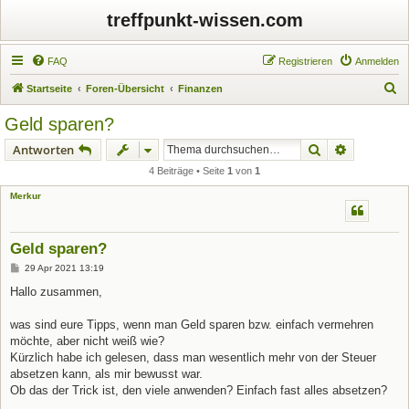
treffpunkt-wissen.com
FAQ
Registrieren
Anmelden
S
Startseite
Foren-Übersicht
Finanzen
u
Geld sparen?
c
Suche
Erweiterte
Antworten
h
4 Beiträge • Seite
1
von
1
e
Merkur
Geld sparen?
B
29 Apr 2021 13:19
e
i
Hallo zusammen,
t
r
a
was sind eure Tipps, wenn man Geld sparen bzw. einfach vermehren
g
möchte, aber nicht weiß wie?
Kürzlich habe ich gelesen, dass man wesentlich mehr von der Steuer
absetzen kann, als mir bewusst war.
Ob das der Trick ist, den viele anwenden? Einfach fast alles absetzen?