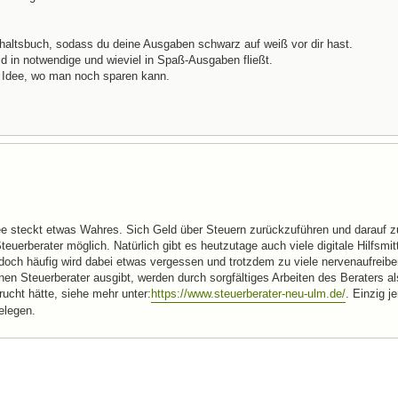
altsbuch, sodass du deine Ausgaben schwarz auf weiß vor dir hast.
d in notwendige und wieviel in Spaß-Ausgaben fließt.
 Idee, wo man noch sparen kann.
e steckt etwas Wahres. Sich Geld über Steuern zurückzuführen und darauf z
teuerberater möglich. Natürlich gibt es heutzutage auch viele digitale Hilfsmit
 doch häufig wird dabei etwas vergessen und trotzdem zu viele nervenaufreib
nen Steuerberater ausgibt, werden durch sorgfältiges Arbeiten des Beraters al
ucht hätte, siehe mehr unter:
https://www.steuerberater-neu-ulm.de/
. Einzig 
elegen.