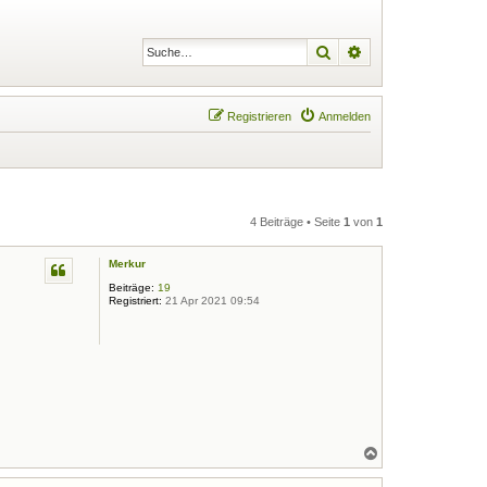
Suche
Erweiterte Suche
Registrieren
Anmelden
4 Beiträge • Seite
1
von
1
Merkur
Beiträge:
19
Registriert:
21 Apr 2021 09:54
N
a
c