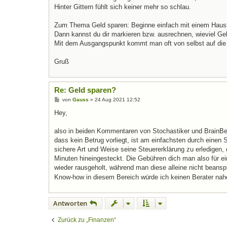
Hinter Gittern fühlt sich keiner mehr so schlau.
Zum Thema Geld sparen: Beginne einfach mit einem Haush
Dann kannst du dir markieren bzw. ausrechnen, wieviel Gel
Mit dem Ausgangspunkt kommt man oft von selbst auf die
Gruß
Re: Geld sparen?
B
von
Gauss
»
24 Aug 2021 12:52
e
i
Hey,
t
r
a
also in beiden Kommentaren von Stochastiker und BrainBe
g
dass kein Betrug vorliegt, ist am einfachsten durch einen S
sichere Art und Weise seine Steuererklärung zu erledigen,
Minuten hineingesteckt. Die Gebühren dich man also für ei
wieder rausgeholt, während man diese alleine nicht beanspr
Know-how in diesem Bereich würde ich keinen Berater nah
Antworten
Zurück zu „Finanzen“