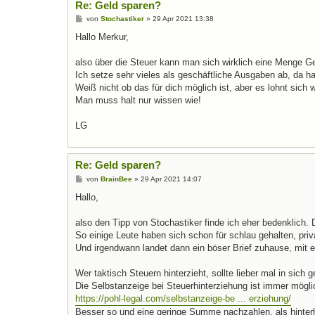
Re: Geld sparen?
B
von
Stochastiker
»
29 Apr 2021 13:38
e
i
Hallo Merkur,
t
r
a
also über die Steuer kann man sich wirklich eine Menge G
g
Ich setze sehr vieles als geschäftliche Ausgaben ab, da ha
Weiß nicht ob das für dich möglich ist, aber es lohnt sich w
Man muss halt nur wissen wie!
LG
Re: Geld sparen?
B
von
BrainBee
»
29 Apr 2021 14:07
e
i
Hallo,
t
r
a
also den Tipp von Stochastiker finde ich eher bedenklich. 
g
So einige Leute haben sich schon für schlau gehalten, pr
Und irgendwann landet dann ein böser Brief zuhause, mit 
Wer taktisch Steuern hinterzieht, sollte lieber mal in sic
Die Selbstanzeige bei Steuerhinterziehung ist immer mögl
https://pohl-legal.com/selbstanzeige-be ... erziehung/
Besser so und eine geringe Summe nachzahlen, als hinterhe