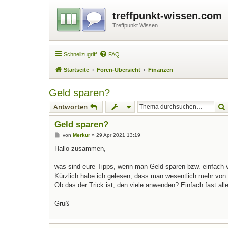
treffpunkt-wissen.com
Treffpunkt Wissen
Schnellzugriff
FAQ
Startseite
Foren-Übersicht
Finanzen
Geld sparen?
Antworten
Geld sparen?
B
von
Merkur
»
29 Apr 2021 13:19
e
i
Hallo zusammen,
t
r
a
was sind eure Tipps, wenn man Geld sparen bzw. einfach 
g
Kürzlich habe ich gelesen, dass man wesentlich mehr von 
Ob das der Trick ist, den viele anwenden? Einfach fast al
Gruß