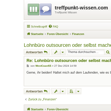
treffpunkt-wissen.com
Treffpunkt Wissen
Schnellzugriff
FAQ
Startseite
Foren-Übersicht
Finanzen
Lohnbüro outsourcen oder selbst mach
Antworten
Re: Lohnbüro outsourcen oder selbst mac
B
von
WestCoast$$
»
27 Dez 2024 14:59
e
i
Gerne, ihr beiden! Haltet mich auf dem Laufenden, wie es b
t
r
a
g
Antworten
Zurück zu „Finanzen“
Startseite
Foren-Übersicht