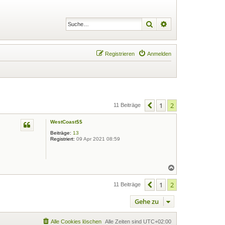
Suche
Erweiterte Suche
Registrieren
Anmelden
1
2
Vorherige
11 Beiträge
WestCoast$$
Beiträge:
13
Registriert:
09 Apr 2021 08:59
N
a
c
1
2
Vorherige
11 Beiträge
h
o
Gehe zu
b
e
n
Alle Cookies löschen
Alle Zeiten sind
UTC+02:00