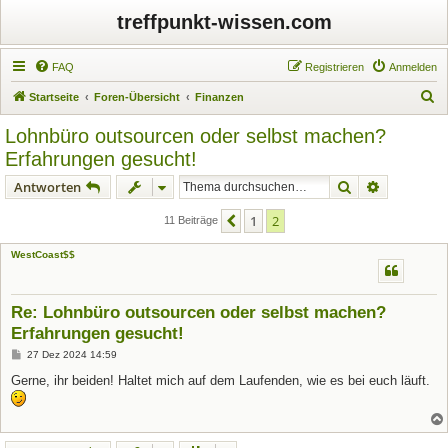
treffpunkt-wissen.com
FAQ
Registrieren
Anmelden
S
Startseite
Foren-Übersicht
Finanzen
u
Lohnbüro outsourcen oder selbst machen?
c
Erfahrungen gesucht!
h
Suche
Erweiterte
Antworten
e
1
2
Vorherige
11 Beiträge
WestCoast$$
Re: Lohnbüro outsourcen oder selbst machen?
Erfahrungen gesucht!
B
27 Dez 2024 14:59
e
i
Gerne, ihr beiden! Haltet mich auf dem Laufenden, wie es bei euch läuft.
t
r
a
g