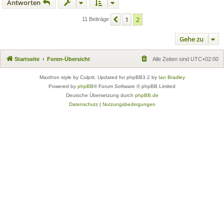
Antworten
1
2
Vorherige
11 Beiträge
Gehe zu
Startseite
Foren-Übersicht
Alle Zeiten sind
UTC+02:00
Maxthon style by Culprit. Updated for phpBB3.2 by
Ian Bradley
Powered by
phpBB
® Forum Software © phpBB Limited
Deutsche Übersetzung durch
phpBB.de
Datenschutz
|
Nutzungsbedingungen