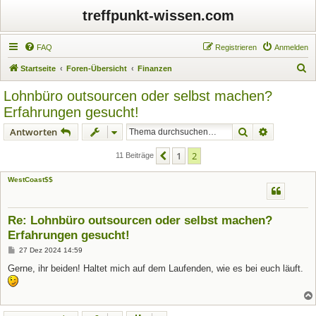
treffpunkt-wissen.com
FAQ
Registrieren
Anmelden
S
Startseite
Foren-Übersicht
Finanzen
u
Lohnbüro outsourcen oder selbst machen?
c
Erfahrungen gesucht!
h
Suche
Erweiterte
Antworten
e
1
2
Vorherige
11 Beiträge
WestCoast$$
Re: Lohnbüro outsourcen oder selbst machen?
Erfahrungen gesucht!
B
27 Dez 2024 14:59
e
i
Gerne, ihr beiden! Haltet mich auf dem Laufenden, wie es bei euch läuft.
t
r
a
g