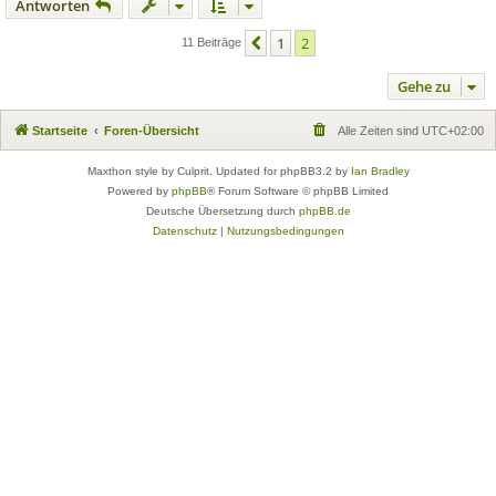
Antworten
1
2
Vorherige
11 Beiträge
Gehe zu
Startseite
Foren-Übersicht
Alle Zeiten sind
UTC+02:00
Maxthon style by Culprit. Updated for phpBB3.2 by
Ian Bradley
Powered by
phpBB
® Forum Software © phpBB Limited
Deutsche Übersetzung durch
phpBB.de
Datenschutz
|
Nutzungsbedingungen