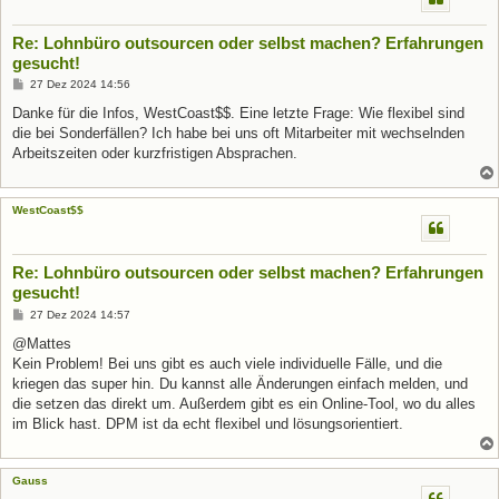
Re: Lohnbüro outsourcen oder selbst machen? Erfahrungen
gesucht!
B
27 Dez 2024 14:56
e
i
Danke für die Infos, WestCoast$$. Eine letzte Frage: Wie flexibel sind
t
die bei Sonderfällen? Ich habe bei uns oft Mitarbeiter mit wechselnden
r
a
Arbeitszeiten oder kurzfristigen Absprachen.
g
WestCoast$$
Re: Lohnbüro outsourcen oder selbst machen? Erfahrungen
gesucht!
B
27 Dez 2024 14:57
e
i
@Mattes
t
Kein Problem! Bei uns gibt es auch viele individuelle Fälle, und die
r
a
kriegen das super hin. Du kannst alle Änderungen einfach melden, und
g
die setzen das direkt um. Außerdem gibt es ein Online-Tool, wo du alles
im Blick hast. DPM ist da echt flexibel und lösungsorientiert.
Gauss