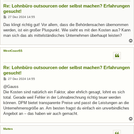
Re: Lohnbüro outsourcen oder selbst machen? Erfahrungen
gesucht!
B
27 Dez 2024 14:55
e
i
Das klingt richtig gut! Vor allem, dass die Behördensachen übernommen
t
werden, ist ein großer Pluspunkt. Wie sieht es mit den Kosten aus? Kann
r
a
man sich das als mittelständisches Unternehmen überhaupt leisten?
g
WestCoast$$
Re: Lohnbüro outsourcen oder selbst machen? Erfahrungen
gesucht!
B
27 Dez 2024 14:55
e
i
@Gauss
t
Die Kosten sind natürlich ein Faktor, aber ehrlich gesagt, lohnt es sich
r
a
total. Gerade weil Fehler in der Lohnabrechnung richtig teuer werden
g
können. DPM bietet transparente Preise und passt die Leistungen an die
Unternehmensgröße an. Am besten fragst du einfach ein unverbindliches
Angebot an – das haben wir auch gemacht.
Mattes