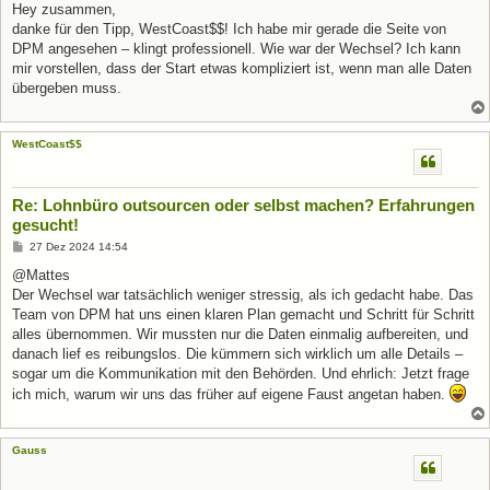
i
Hey zusammen,
t
danke für den Tipp, WestCoast$$! Ich habe mir gerade die Seite von
r
a
DPM angesehen – klingt professionell. Wie war der Wechsel? Ich kann
g
mir vorstellen, dass der Start etwas kompliziert ist, wenn man alle Daten
übergeben muss.
WestCoast$$
Re: Lohnbüro outsourcen oder selbst machen? Erfahrungen
gesucht!
B
27 Dez 2024 14:54
e
i
@Mattes
t
Der Wechsel war tatsächlich weniger stressig, als ich gedacht habe. Das
r
a
Team von DPM hat uns einen klaren Plan gemacht und Schritt für Schritt
g
alles übernommen. Wir mussten nur die Daten einmalig aufbereiten, und
danach lief es reibungslos. Die kümmern sich wirklich um alle Details –
sogar um die Kommunikation mit den Behörden. Und ehrlich: Jetzt frage
ich mich, warum wir uns das früher auf eigene Faust angetan haben.
Gauss