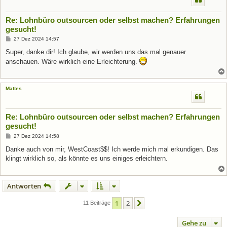
Re: Lohnbüro outsourcen oder selbst machen? Erfahrungen
gesucht!
B
27 Dez 2024 14:57
e
i
Super, danke dir! Ich glaube, wir werden uns das mal genauer
t
anschauen. Wäre wirklich eine Erleichterung.
r
a
g
Mattes
Re: Lohnbüro outsourcen oder selbst machen? Erfahrungen
gesucht!
B
27 Dez 2024 14:58
e
i
Danke auch von mir, WestCoast$$! Ich werde mich mal erkundigen. Das
t
klingt wirklich so, als könnte es uns einiges erleichtern.
r
a
g
Antworten
1
2
Nächste
11 Beiträge
Gehe zu