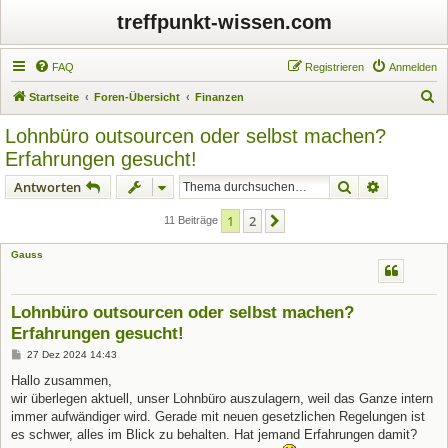
treffpunkt-wissen.com
FAQ
Registrieren
Anmelden
S
Startseite
Foren-Übersicht
Finanzen
u
Lohnbüro outsourcen oder selbst machen?
c
Erfahrungen gesucht!
h
Suche
Erweiterte
Antworten
e
1
2
Nächste
11 Beiträge
Gauss
Lohnbüro outsourcen oder selbst machen?
Erfahrungen gesucht!
B
27 Dez 2024 14:43
e
i
Hallo zusammen,
t
wir überlegen aktuell, unser Lohnbüro auszulagern, weil das Ganze intern
r
a
immer aufwändiger wird. Gerade mit neuen gesetzlichen Regelungen ist
g
es schwer, alles im Blick zu behalten. Hat jemand Erfahrungen damit?