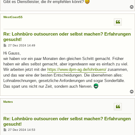
Gibt es Dienstleister, die ihr empfehlen könnt?
WestCoast$$
Re: Lohnbüro outsourcen oder selbst machen? Erfahrungen
gesucht!
B
27 Dez 2024 14:49
e
i
Hi Gauss,
t
wir haben vor ein paar Monaten den gleichen Schritt gemacht. Früher
r
a
haben wir alles selbst gemacht, aber irgendwann war es einfach zu viel.
g
Wir arbeiten jetzt mit der
https://www.dpm-ag.de/lohnbuero/
zusammen,
und das war eine der besten Entscheidungen. Die übernehmen alles:
Lohnabrechnungen, gesetzliche Anforderungen und sogar Sonderfälle.
Das spart uns nicht nur Zeit, sondern auch Nerven.
Mattes
Re: Lohnbüro outsourcen oder selbst machen? Erfahrungen
gesucht!
B
27 Dez 2024 14:53
e