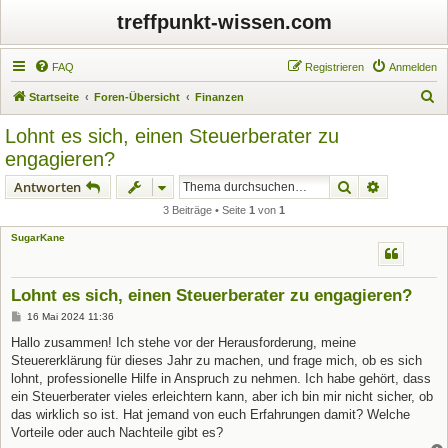
treffpunkt-wissen.com
FAQ
Registrieren
Anmelden
S
Startseite
Foren-Übersicht
Finanzen
u
Lohnt es sich, einen Steuerberater zu
c
engagieren?
h
Suche
Erweiterte
Antworten
e
3 Beiträge • Seite
1
von
1
SugarKane
Lohnt es sich, einen Steuerberater zu engagieren?
B
16 Mai 2024 11:36
e
i
Hallo zusammen! Ich stehe vor der Herausforderung, meine
t
Steuererklärung für dieses Jahr zu machen, und frage mich, ob es sich
r
a
lohnt, professionelle Hilfe in Anspruch zu nehmen. Ich habe gehört, dass
g
ein Steuerberater vieles erleichtern kann, aber ich bin mir nicht sicher, ob
das wirklich so ist. Hat jemand von euch Erfahrungen damit? Welche
Vorteile oder auch Nachteile gibt es?