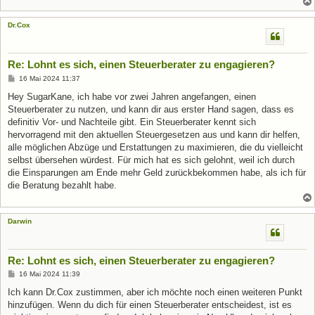
Dr.Cox
Re: Lohnt es sich, einen Steuerberater zu engagieren?
B
16 Mai 2024 11:37
e
i
Hey SugarKane, ich habe vor zwei Jahren angefangen, einen
t
Steuerberater zu nutzen, und kann dir aus erster Hand sagen, dass es
r
a
definitiv Vor- und Nachteile gibt. Ein Steuerberater kennt sich
g
hervorragend mit den aktuellen Steuergesetzen aus und kann dir helfen,
alle möglichen Abzüge und Erstattungen zu maximieren, die du vielleicht
selbst übersehen würdest. Für mich hat es sich gelohnt, weil ich durch
die Einsparungen am Ende mehr Geld zurückbekommen habe, als ich für
die Beratung bezahlt habe.
Darwin
Re: Lohnt es sich, einen Steuerberater zu engagieren?
B
16 Mai 2024 11:39
e
i
Ich kann Dr.Cox zustimmen, aber ich möchte noch einen weiteren Punkt
t
hinzufügen. Wenn du dich für einen Steuerberater entscheidest, ist es
r