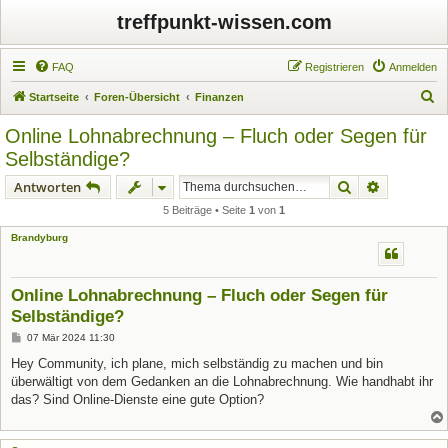
treffpunkt-wissen.com
FAQ
Registrieren
Anmelden
S
Startseite
Foren-Übersicht
Finanzen
u
Online Lohnabrechnung – Fluch oder Segen für
c
Selbständige?
h
Suche
Erweiterte
Antworten
e
5 Beiträge • Seite
1
von
1
Brandyburg
Online Lohnabrechnung – Fluch oder Segen für
Selbständige?
B
07 Mär 2024 11:30
e
i
Hey Community, ich plane, mich selbständig zu machen und bin
t
überwältigt von dem Gedanken an die Lohnabrechnung. Wie handhabt ihr
r
a
das? Sind Online-Dienste eine gute Option?
g