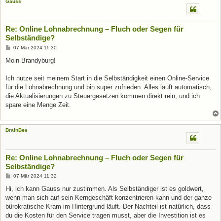
Gauss
Re: Online Lohnabrechnung – Fluch oder Segen für
Selbständige?
B
07 Mär 2024 11:30
e
i
Moin Brandyburg!
t
r
a
Ich nutze seit meinem Start in die Selbständigkeit einen Online-Service
g
für die Lohnabrechnung und bin super zufrieden. Alles läuft automatisch,
die Aktualisierungen zu Steuergesetzen kommen direkt rein, und ich
spare eine Menge Zeit.
BrainBee
Re: Online Lohnabrechnung – Fluch oder Segen für
Selbständige?
B
07 Mär 2024 11:32
e
i
Hi, ich kann Gauss nur zustimmen. Als Selbständiger ist es goldwert,
t
wenn man sich auf sein Kerngeschäft konzentrieren kann und der ganze
r
a
bürokratische Kram im Hintergrund läuft. Der Nachteil ist natürlich, dass
g
du die Kosten für den Service tragen musst, aber die Investition ist es