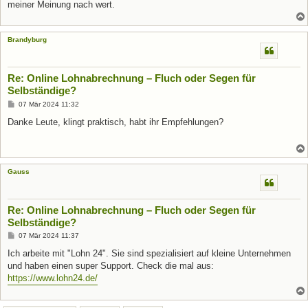
meiner Meinung nach wert.
Brandyburg
Re: Online Lohnabrechnung – Fluch oder Segen für
Selbständige?
B
07 Mär 2024 11:32
e
i
Danke Leute, klingt praktisch, habt ihr Empfehlungen?
t
r
a
g
Gauss
Re: Online Lohnabrechnung – Fluch oder Segen für
Selbständige?
B
07 Mär 2024 11:37
e
i
Ich arbeite mit "Lohn 24". Sie sind spezialisiert auf kleine Unternehmen
t
und haben einen super Support. Check die mal aus:
r
a
https://www.lohn24.de/
g