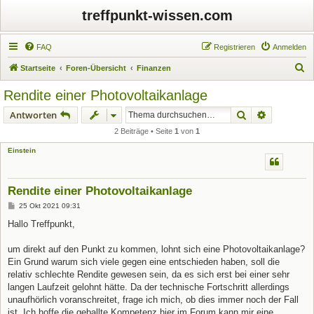
treffpunkt-wissen.com
FAQ
Registrieren
Anmelden
S
Startseite
Foren-Übersicht
Finanzen
u
Rendite einer Photovoltaikanlage
c
Suche
Erweiterte
Antworten
h
2 Beiträge • Seite
1
von
1
e
Einstein
Rendite einer Photovoltaikanlage
B
25 Okt 2021 09:31
e
i
Hallo Treffpunkt,
t
r
a
um direkt auf den Punkt zu kommen, lohnt sich eine Photovoltaikanlage?
g
Ein Grund warum sich viele gegen eine entschieden haben, soll die
relativ schlechte Rendite gewesen sein, da es sich erst bei einer sehr
langen Laufzeit gelohnt hätte. Da der technische Fortschritt allerdings
unaufhörlich voranschreitet, frage ich mich, ob dies immer noch der Fall
ist. Ich hoffe die geballte Kompetenz hier im Forum kann mir eine