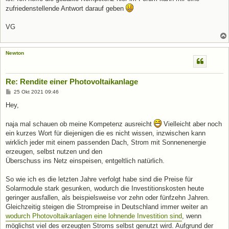
zufriedenstellende Antwort darauf geben
VG
Newton
Re: Rendite einer Photovoltaikanlage
B
25 Okt 2021 09:46
e
i
Hey,
t
r
a
naja mal schauen ob meine Kompetenz ausreicht
Vielleicht aber noch
g
ein kurzes Wort für diejenigen die es nicht wissen, inzwischen kann
wirklich jeder mit einem passenden Dach, Strom mit Sonnenenergie
erzeugen, selbst nutzen und den
Überschuss ins Netz einspeisen, entgeltlich natürlich.
So wie ich es die letzten Jahre verfolgt habe sind die Preise für
Solarmodule stark gesunken, wodurch die Investitionskosten heute
geringer ausfallen, als beispielsweise vor zehn oder fünfzehn Jahren.
Gleichzeitig steigen die Strompreise in Deutschland immer weiter an
wodurch Photovoltaikanlagen eine lohnende Investition sind
, wenn
möglichst viel des erzeugten Stroms selbst genutzt wird. Aufgrund der