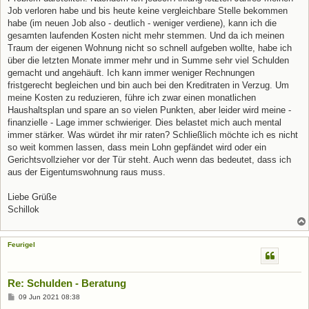
Job verloren habe und bis heute keine vergleichbare Stelle bekommen
habe (im neuen Job also - deutlich - weniger verdiene), kann ich die
gesamten laufenden Kosten nicht mehr stemmen. Und da ich meinen
Traum der eigenen Wohnung nicht so schnell aufgeben wollte, habe ich
über die letzten Monate immer mehr und in Summe sehr viel Schulden
gemacht und angehäuft. Ich kann immer weniger Rechnungen
fristgerecht begleichen und bin auch bei den Kreditraten in Verzug. Um
meine Kosten zu reduzieren, führe ich zwar einen monatlichen
Haushaltsplan und spare an so vielen Punkten, aber leider wird meine -
finanzielle - Lage immer schwieriger. Dies belastet mich auch mental
immer stärker. Was würdet ihr mir raten? Schließlich möchte ich es nicht
so weit kommen lassen, dass mein Lohn gepfändet wird oder ein
Gerichtsvollzieher vor der Tür steht. Auch wenn das bedeutet, dass ich
aus der Eigentumswohnung raus muss.
Liebe Grüße
Schillok
Feurigel
Re: Schulden - Beratung
B
09 Jun 2021 08:38
e