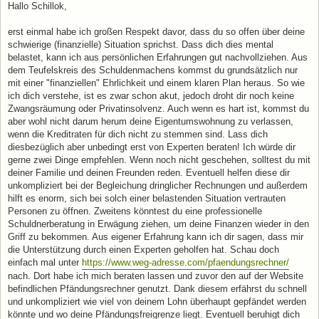
i
Hallo Schillok,
t
r
a
erst einmal habe ich großen Respekt davor, dass du so offen über deine
g
schwierige (finanzielle) Situation sprichst. Dass dich dies mental
belastet, kann ich aus persönlichen Erfahrungen gut nachvollziehen. Aus
dem Teufelskreis des Schuldenmachens kommst du grundsätzlich nur
mit einer "finanziellen" Ehrlichkeit und einem klaren Plan heraus. So wie
ich dich verstehe, ist es zwar schon akut, jedoch droht dir noch keine
Zwangsräumung oder Privatinsolvenz. Auch wenn es hart ist, kommst du
aber wohl nicht darum herum deine Eigentumswohnung zu verlassen,
wenn die Kreditraten für dich nicht zu stemmen sind. Lass dich
diesbezüglich aber unbedingt erst von Experten beraten! Ich würde dir
gerne zwei Dinge empfehlen. Wenn noch nicht geschehen, solltest du mit
deiner Familie und deinen Freunden reden. Eventuell helfen diese dir
unkompliziert bei der Begleichung dringlicher Rechnungen und außerdem
hilft es enorm, sich bei solch einer belastenden Situation vertrauten
Personen zu öffnen. Zweitens könntest du eine professionelle
Schuldnerberatung in Erwägung ziehen, um deine Finanzen wieder in den
Griff zu bekommen. Aus eigener Erfahrung kann ich dir sagen, dass mir
die Unterstützung durch einen Experten geholfen hat. Schau doch
einfach mal unter
https://www.weg-adresse.com/pfaendungsrechner/
nach. Dort habe ich mich beraten lassen und zuvor den auf der Website
befindlichen Pfändungsrechner genutzt. Dank diesem erfährst du schnell
und unkompliziert wie viel von deinem Lohn überhaupt gepfändet werden
könnte und wo deine Pfändungsfreigrenze liegt. Eventuell beruhigt dich