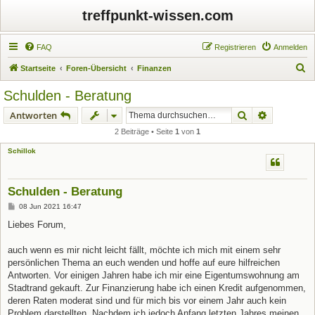
treffpunkt-wissen.com
FAQ
Registrieren
Anmelden
S
Startseite
Foren-Übersicht
Finanzen
u
Schulden - Beratung
c
Suche
Erweiterte
Antworten
h
2 Beiträge • Seite
1
von
1
e
Schillok
Schulden - Beratung
B
08 Jun 2021 16:47
e
i
Liebes Forum,
t
r
a
auch wenn es mir nicht leicht fällt, möchte ich mich mit einem sehr
g
persönlichen Thema an euch wenden und hoffe auf eure hilfreichen
Antworten. Vor einigen Jahren habe ich mir eine Eigentumswohnung am
Stadtrand gekauft. Zur Finanzierung habe ich einen Kredit aufgenommen,
deren Raten moderat sind und für mich bis vor einem Jahr auch kein
Problem darstellten. Nachdem ich jedoch Anfang letzten Jahres meinen