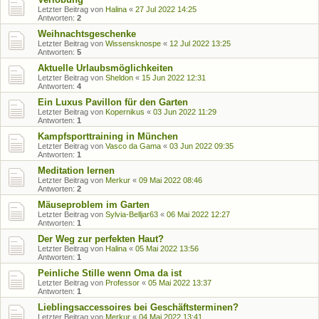
Letzter Beitrag von
Halina
«
27 Jul 2022 14:25
Antworten:
2
Weihnachtsgeschenke
Letzter Beitrag von
Wissensknospe
«
12 Jul 2022 13:25
Antworten:
5
Aktuelle Urlaubsmöglichkeiten
Letzter Beitrag von
Sheldon
«
15 Jun 2022 12:31
Antworten:
4
Ein Luxus Pavillon für den Garten
Letzter Beitrag von
Kopernikus
«
03 Jun 2022 11:29
Antworten:
1
Kampfsporttraining in München
Letzter Beitrag von
Vasco da Gama
«
03 Jun 2022 09:35
Antworten:
1
Meditation lernen
Letzter Beitrag von
Merkur
«
09 Mai 2022 08:46
Antworten:
2
Mäuseproblem im Garten
Letzter Beitrag von
Sylvia-Belljar63
«
06 Mai 2022 12:27
Antworten:
1
Der Weg zur perfekten Haut?
Letzter Beitrag von
Halina
«
05 Mai 2022 13:56
Antworten:
1
Peinliche Stille wenn Oma da ist
Letzter Beitrag von
Professor
«
05 Mai 2022 13:37
Antworten:
1
Lieblingsaccessoires bei Geschäftsterminen?
Letzter Beitrag von
Merkur
«
04 Mai 2022 13:41