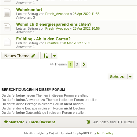
Antworten:
1
Wohnkomfort
Letzter Beitrag von
Fresh_Avocado
«
28 Apr 2022 11:56
Antworten:
3
Wohnlich & energiesparend einrichten?
Letzter Beitrag von
Fresh_Avocado
«
25 Apr 2022 10:56
Antworten:
1
Frühling - Ab in den Garten?
Letzter Beitrag von
BrainBee
«
28 Mär 2022 15:33
Antworten:
1
Neues Thema
1
2
Nächste
44 Themen
Gehe zu
BERECHTIGUNGEN IN DIESEM FORUM
Du darfst
keine
neuen Themen in diesem Forum erstellen.
Du darfst
keine
Antworten zu Themen in diesem Forum erstellen.
Du darfst deine Beiträge in diesem Forum
nicht
ändern.
Du darfst deine Beiträge in diesem Forum
nicht
löschen.
Du darfst
keine
Dateianhänge in diesem Forum erstellen.
Startseite
Foren-Übersicht
Alle Zeiten sind
UTC+02:00
Maxthon style by Culprit. Updated for phpBB3.2 by
Ian Bradley