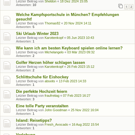
Letzter Beitrag von
Sheldon
«
18 Dez 2024 15:05
Antworten:
10
1
2
Welche Kampfsportschule in München? Empfehlungen
gesucht!
Letzter Beitrag von
Thomas82
«
20 Nov 2024 14:11
Antworten:
5
Ski Urlaub Winter 2023
Letzter Beitrag von
Karottenkopf
«
05 Jun 2023 10:43
Antworten:
1
Wie kann ich am besten Keyboard spielen online lernen?
Letzter Beitrag von
Michelangelo
«
03 Mär 2023 09:32
Antworten:
2
Golfer Herzen höher schlagen lassen
Letzter Beitrag von
Karottenkopf
«
26 Feb 2023 15:12
Antworten:
2
Schlittschuhe für Eishockey
Letzter Beitrag von
abseits
«
13 Feb 2023 14:33
Antworten:
1
Die perfekte Hochzeit feiern
Letzter Beitrag von
fraufreitag
«
07 Feb 2023 16:27
Antworten:
3
Eine tolle Party veranstalten
Letzter Beitrag von
John Goodman
«
25 Nov 2022 16:04
Antworten:
1
Island: Reisetipps?
Letzter Beitrag von
Fresh_Avocado
«
16 Aug 2022 15:54
Antworten:
1
Verlobung