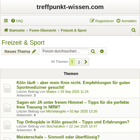
treffpunkt-wissen.com
FAQ
Registrieren
Anmelden
S
Startseite
Foren-Übersicht
Freizeit & Sport
u
Freizeit & Sport
c
Suche
Erweiterte Suche
Neues Thema
h
e
1
2
Nächste
44 Themen
Themen
Köln läuft – aber mein Knie nicht. Empfehlungen für guten
Sportmediziner gesucht!
Letzter Beitrag von
Mattes
«
29 Sep 2025 11:24
Antworten:
3
Sagen wir JA unter freiem Himmel – Tipps für die perfekte
freie Trauung in NRW?
Letzter Beitrag von
Michelangelo
«
02 Apr 2025 13:26
Antworten:
4
Top Orthopäde in Köln gesucht – Tipps und Erfahrungen?
Letzter Beitrag von
Stochastiker
«
22 Jan 2025 15:47
Antworten:
8
Meisterschale – Sinnvoll oder überflüssig?