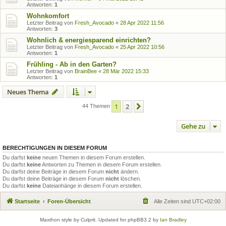
Antworten:
1
Wohnkomfort
Letzter Beitrag von
Fresh_Avocado
«
28 Apr 2022 11:56
Antworten:
3
Wohnlich & energiesparend einrichten?
Letzter Beitrag von
Fresh_Avocado
«
25 Apr 2022 10:56
Antworten:
1
Frühling - Ab in den Garten?
Letzter Beitrag von
BrainBee
«
28 Mär 2022 15:33
Antworten:
1
Neues Thema
1
2
Nächste
44 Themen
Gehe zu
BERECHTIGUNGEN IN DIESEM FORUM
Du darfst
keine
neuen Themen in diesem Forum erstellen.
Du darfst
keine
Antworten zu Themen in diesem Forum erstellen.
Du darfst deine Beiträge in diesem Forum
nicht
ändern.
Du darfst deine Beiträge in diesem Forum
nicht
löschen.
Du darfst
keine
Dateianhänge in diesem Forum erstellen.
Startseite
Foren-Übersicht
Alle Zeiten sind
UTC+02:00
Maxthon style by Culprit. Updated for phpBB3.2 by
Ian Bradley