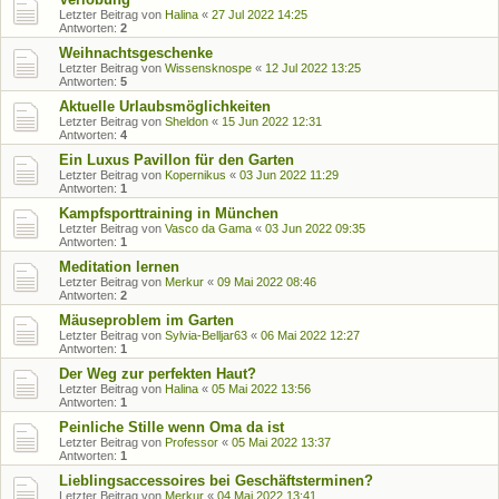
Letzter Beitrag von
Halina
«
27 Jul 2022 14:25
Antworten:
2
Weihnachtsgeschenke
Letzter Beitrag von
Wissensknospe
«
12 Jul 2022 13:25
Antworten:
5
Aktuelle Urlaubsmöglichkeiten
Letzter Beitrag von
Sheldon
«
15 Jun 2022 12:31
Antworten:
4
Ein Luxus Pavillon für den Garten
Letzter Beitrag von
Kopernikus
«
03 Jun 2022 11:29
Antworten:
1
Kampfsporttraining in München
Letzter Beitrag von
Vasco da Gama
«
03 Jun 2022 09:35
Antworten:
1
Meditation lernen
Letzter Beitrag von
Merkur
«
09 Mai 2022 08:46
Antworten:
2
Mäuseproblem im Garten
Letzter Beitrag von
Sylvia-Belljar63
«
06 Mai 2022 12:27
Antworten:
1
Der Weg zur perfekten Haut?
Letzter Beitrag von
Halina
«
05 Mai 2022 13:56
Antworten:
1
Peinliche Stille wenn Oma da ist
Letzter Beitrag von
Professor
«
05 Mai 2022 13:37
Antworten:
1
Lieblingsaccessoires bei Geschäftsterminen?
Letzter Beitrag von
Merkur
«
04 Mai 2022 13:41