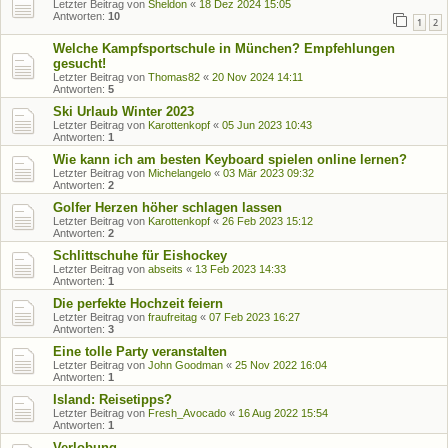
Letzter Beitrag von
Sheldon
«
18 Dez 2024 15:05
Antworten:
10
1
2
Welche Kampfsportschule in München? Empfehlungen
gesucht!
Letzter Beitrag von
Thomas82
«
20 Nov 2024 14:11
Antworten:
5
Ski Urlaub Winter 2023
Letzter Beitrag von
Karottenkopf
«
05 Jun 2023 10:43
Antworten:
1
Wie kann ich am besten Keyboard spielen online lernen?
Letzter Beitrag von
Michelangelo
«
03 Mär 2023 09:32
Antworten:
2
Golfer Herzen höher schlagen lassen
Letzter Beitrag von
Karottenkopf
«
26 Feb 2023 15:12
Antworten:
2
Schlittschuhe für Eishockey
Letzter Beitrag von
abseits
«
13 Feb 2023 14:33
Antworten:
1
Die perfekte Hochzeit feiern
Letzter Beitrag von
fraufreitag
«
07 Feb 2023 16:27
Antworten:
3
Eine tolle Party veranstalten
Letzter Beitrag von
John Goodman
«
25 Nov 2022 16:04
Antworten:
1
Island: Reisetipps?
Letzter Beitrag von
Fresh_Avocado
«
16 Aug 2022 15:54
Antworten:
1
Verlobung