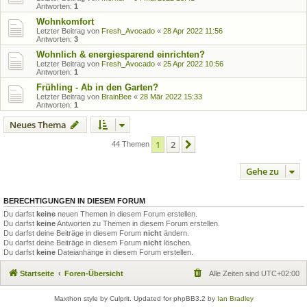
Antworten:
1
Wohnkomfort
Letzter Beitrag von
Fresh_Avocado
«
28 Apr 2022 11:56
Antworten:
3
Wohnlich & energiesparend einrichten?
Letzter Beitrag von
Fresh_Avocado
«
25 Apr 2022 10:56
Antworten:
1
Frühling - Ab in den Garten?
Letzter Beitrag von
BrainBee
«
28 Mär 2022 15:33
Antworten:
1
Neues Thema
1
2
Nächste
44 Themen
Gehe zu
BERECHTIGUNGEN IN DIESEM FORUM
Du darfst
keine
neuen Themen in diesem Forum erstellen.
Du darfst
keine
Antworten zu Themen in diesem Forum erstellen.
Du darfst deine Beiträge in diesem Forum
nicht
ändern.
Du darfst deine Beiträge in diesem Forum
nicht
löschen.
Du darfst
keine
Dateianhänge in diesem Forum erstellen.
Startseite
Foren-Übersicht
Alle Zeiten sind
UTC+02:00
Maxthon style by Culprit. Updated for phpBB3.2 by
Ian Bradley