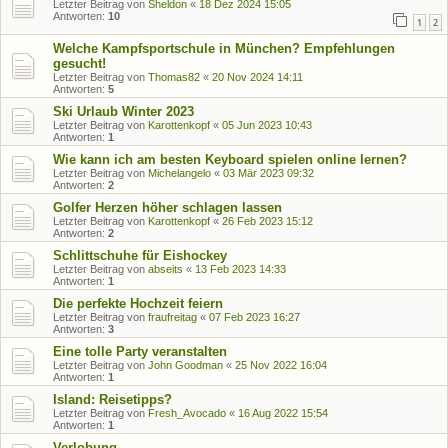
Letzter Beitrag von
Sheldon
«
18 Dez 2024 15:05
Antworten:
10
1
2
Welche Kampfsportschule in München? Empfehlungen
gesucht!
Letzter Beitrag von
Thomas82
«
20 Nov 2024 14:11
Antworten:
5
Ski Urlaub Winter 2023
Letzter Beitrag von
Karottenkopf
«
05 Jun 2023 10:43
Antworten:
1
Wie kann ich am besten Keyboard spielen online lernen?
Letzter Beitrag von
Michelangelo
«
03 Mär 2023 09:32
Antworten:
2
Golfer Herzen höher schlagen lassen
Letzter Beitrag von
Karottenkopf
«
26 Feb 2023 15:12
Antworten:
2
Schlittschuhe für Eishockey
Letzter Beitrag von
abseits
«
13 Feb 2023 14:33
Antworten:
1
Die perfekte Hochzeit feiern
Letzter Beitrag von
fraufreitag
«
07 Feb 2023 16:27
Antworten:
3
Eine tolle Party veranstalten
Letzter Beitrag von
John Goodman
«
25 Nov 2022 16:04
Antworten:
1
Island: Reisetipps?
Letzter Beitrag von
Fresh_Avocado
«
16 Aug 2022 15:54
Antworten:
1
Verlobung