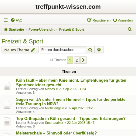
treffpunkt-wissen.com
FAQ
Registrieren
Anmelden
S
Startseite
Foren-Übersicht
Freizeit & Sport
u
Freizeit & Sport
c
Suche
Erweiterte Suche
Neues Thema
h
e
1
2
Nächste
44 Themen
Themen
Köln läuft – aber mein Knie nicht. Empfehlungen für guten
Sportmediziner gesucht!
Letzter Beitrag von
Mattes
«
29 Sep 2025 11:24
Antworten:
3
Sagen wir JA unter freiem Himmel – Tipps für die perfekte
freie Trauung in NRW?
Letzter Beitrag von
Michelangelo
«
02 Apr 2025 13:26
Antworten:
4
Top Orthopäde in Köln gesucht – Tipps und Erfahrungen?
Letzter Beitrag von
Stochastiker
«
22 Jan 2025 15:47
Antworten:
8
Meisterschale – Sinnvoll oder überflüssig?