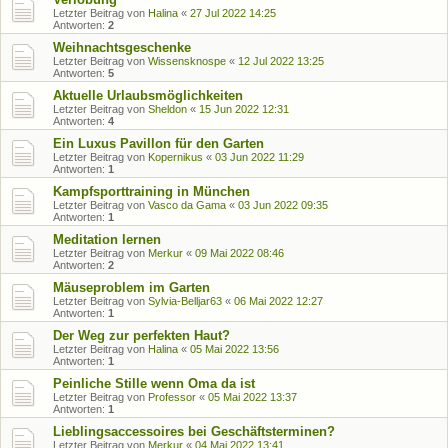
Letzter Beitrag von
Halina
«
27 Jul 2022 14:25
Antworten:
2
Weihnachtsgeschenke
Letzter Beitrag von
Wissensknospe
«
12 Jul 2022 13:25
Antworten:
5
Aktuelle Urlaubsmöglichkeiten
Letzter Beitrag von
Sheldon
«
15 Jun 2022 12:31
Antworten:
4
Ein Luxus Pavillon für den Garten
Letzter Beitrag von
Kopernikus
«
03 Jun 2022 11:29
Antworten:
1
Kampfsporttraining in München
Letzter Beitrag von
Vasco da Gama
«
03 Jun 2022 09:35
Antworten:
1
Meditation lernen
Letzter Beitrag von
Merkur
«
09 Mai 2022 08:46
Antworten:
2
Mäuseproblem im Garten
Letzter Beitrag von
Sylvia-Belljar63
«
06 Mai 2022 12:27
Antworten:
1
Der Weg zur perfekten Haut?
Letzter Beitrag von
Halina
«
05 Mai 2022 13:56
Antworten:
1
Peinliche Stille wenn Oma da ist
Letzter Beitrag von
Professor
«
05 Mai 2022 13:37
Antworten:
1
Lieblingsaccessoires bei Geschäftsterminen?
Letzter Beitrag von
Merkur
«
04 Mai 2022 13:41