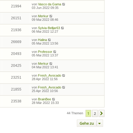
von
Vasco da Gama
21994
03 Jun 2022 09:35
von
Merkur
26151
09 Mai 2022 08:46
von
Sylvia-Belljar63
21936
06 Mai 2022 12:27
von
Halina
26669
05 Mai 2022 13:56
von
Professor
20493
05 Mai 2022 13:37
von
Merkur
20425
04 Mai 2022 13:41
von
Fresh_Avocado
23251
28 Apr 2022 11:56
von
Fresh_Avocado
21855
25 Apr 2022 10:56
von
BrainBee
23538
28 Mär 2022 15:33
1
2
Nächste
44 Themen
Gehe zu