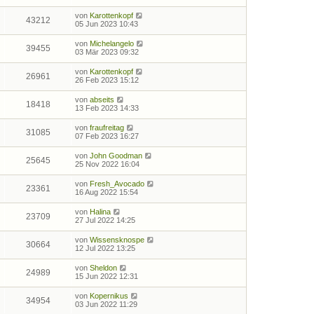
von
Karottenkopf
43212
05 Jun 2023 10:43
von
Michelangelo
39455
03 Mär 2023 09:32
von
Karottenkopf
26961
26 Feb 2023 15:12
von
abseits
18418
13 Feb 2023 14:33
von
fraufreitag
31085
07 Feb 2023 16:27
von
John Goodman
25645
25 Nov 2022 16:04
von
Fresh_Avocado
23361
16 Aug 2022 15:54
von
Halina
23709
27 Jul 2022 14:25
von
Wissensknospe
30664
12 Jul 2022 13:25
von
Sheldon
24989
15 Jun 2022 12:31
von
Kopernikus
34954
03 Jun 2022 11:29