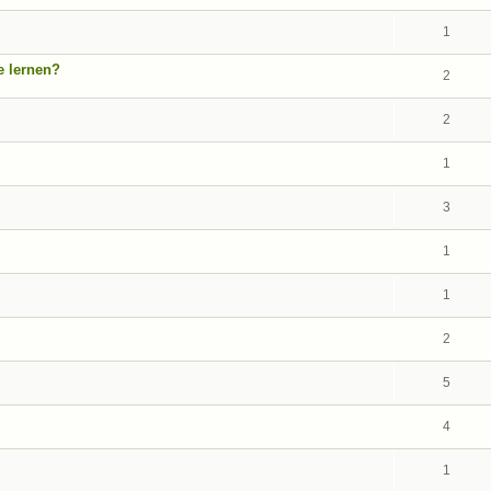
1
e lernen?
2
2
1
3
1
1
2
5
4
1