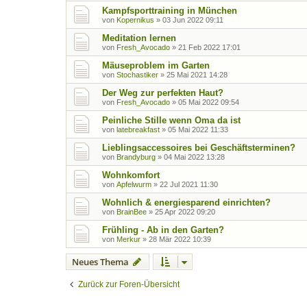
Kampfsporttraining in München
von
Kopernikus
»
03 Jun 2022 09:11
Meditation lernen
von
Fresh_Avocado
»
21 Feb 2022 17:01
Mäuseproblem im Garten
von
Stochastiker
»
25 Mai 2021 14:28
Der Weg zur perfekten Haut?
von
Fresh_Avocado
»
05 Mai 2022 09:54
Peinliche Stille wenn Oma da ist
von
latebreakfast
»
05 Mai 2022 11:33
Lieblingsaccessoires bei Geschäftsterminen?
von
Brandyburg
»
04 Mai 2022 13:28
Wohnkomfort
von
Apfelwurm
»
22 Jul 2021 11:30
Wohnlich & energiesparend einrichten?
von
BrainBee
»
25 Apr 2022 09:20
Frühling - Ab in den Garten?
von
Merkur
»
28 Mär 2022 10:39
Neues Thema
Zurück zur Foren-Übersicht