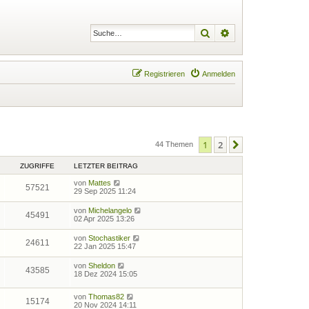
Suche
Erweiterte Suche
Registrieren
Anmelden
1
2
Nächste
44 Themen
ZUGRIFFE
LETZTER BEITRAG
von
Mattes
57521
29 Sep 2025 11:24
von
Michelangelo
45491
02 Apr 2025 13:26
von
Stochastiker
24611
22 Jan 2025 15:47
von
Sheldon
43585
18 Dez 2024 15:05
von
Thomas82
15174
20 Nov 2024 14:11