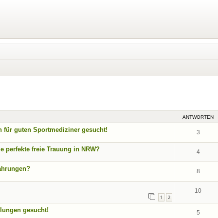
eiterte Suche
ANTWORTEN
n für guten Sportmediziner gesucht!
3
ie perfekte freie Trauung in NRW?
4
fahrungen?
8
10
1
2
lungen gesucht!
5