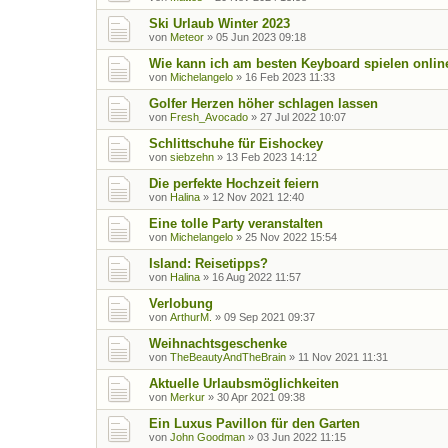
Ski Urlaub Winter 2023
von
Meteor
»
05 Jun 2023 09:18
Wie kann ich am besten Keyboard spielen onlin
von
Michelangelo
»
16 Feb 2023 11:33
Golfer Herzen höher schlagen lassen
von
Fresh_Avocado
»
27 Jul 2022 10:07
Schlittschuhe für Eishockey
von
siebzehn
»
13 Feb 2023 14:12
Die perfekte Hochzeit feiern
von
Halina
»
12 Nov 2021 12:40
Eine tolle Party veranstalten
von
Michelangelo
»
25 Nov 2022 15:54
Island: Reisetipps?
von
Halina
»
16 Aug 2022 11:57
Verlobung
von
ArthurM.
»
09 Sep 2021 09:37
Weihnachtsgeschenke
von
TheBeautyAndTheBrain
»
11 Nov 2021 11:31
Aktuelle Urlaubsmöglichkeiten
von
Merkur
»
30 Apr 2021 09:38
Ein Luxus Pavillon für den Garten
von
John Goodman
»
03 Jun 2022 11:15