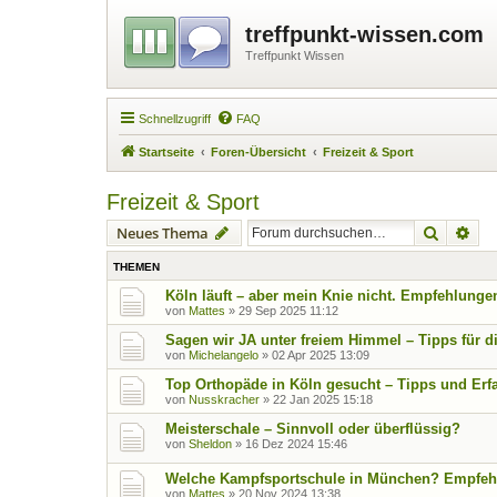
treffpunkt-wissen.com
Treffpunkt Wissen
Schnellzugriff
FAQ
Startseite
Foren-Übersicht
Freizeit & Sport
Freizeit & Sport
Suche
Erw
Neues Thema
THEMEN
Köln läuft – aber mein Knie nicht. Empfehlunge
von
Mattes
»
29 Sep 2025 11:12
Sagen wir JA unter freiem Himmel – Tipps für d
von
Michelangelo
»
02 Apr 2025 13:09
Top Orthopäde in Köln gesucht – Tipps und Er
von
Nusskracher
»
22 Jan 2025 15:18
Meisterschale – Sinnvoll oder überflüssig?
von
Sheldon
»
16 Dez 2024 15:46
Welche Kampfsportschule in München? Empfeh
von
Mattes
»
20 Nov 2024 13:38