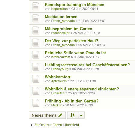
Kampfsporttraining in München
von
Kopernikus
»
03 Jun 2022 09:11
Meditation lernen
von
Fresh_Avocado
»
21 Feb 2022 17:01
Mäuseproblem im Garten
von
Stochastiker
»
25 Mai 2021 14:28
Der Weg zur perfekten Haut?
von
Fresh_Avocado
»
05 Mai 2022 09:54
Peinliche Stille wenn Oma da ist
von
latebreakfast
»
05 Mai 2022 11:33
Lieblingsaccessoires bei Geschäftsterminen?
von
Brandyburg
»
04 Mai 2022 13:28
Wohnkomfort
von
Apfelwurm
»
22 Jul 2021 11:30
Wohnlich & energiesparend einrichten?
von
BrainBee
»
25 Apr 2022 09:20
Frühling - Ab in den Garten?
von
Merkur
»
28 Mär 2022 10:39
Neues Thema
Zurück zur Foren-Übersicht