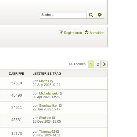
Suche
Erweiterte Suche
Registrieren
Anmelden
1
2
Nächste
44 Themen
ZUGRIFFE
LETZTER BEITRAG
von
Mattes
57519
29 Sep 2025 11:24
von
Michelangelo
45490
02 Apr 2025 13:26
von
Stochastiker
24611
22 Jan 2025 15:47
von
Sheldon
43581
18 Dez 2024 15:05
von
Thomas82
15173
20 Nov 2024 14:11