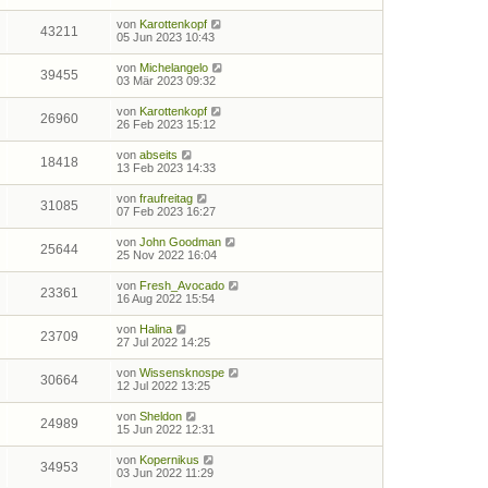
von
Karottenkopf
43211
05 Jun 2023 10:43
von
Michelangelo
39455
03 Mär 2023 09:32
von
Karottenkopf
26960
26 Feb 2023 15:12
von
abseits
18418
13 Feb 2023 14:33
von
fraufreitag
31085
07 Feb 2023 16:27
von
John Goodman
25644
25 Nov 2022 16:04
von
Fresh_Avocado
23361
16 Aug 2022 15:54
von
Halina
23709
27 Jul 2022 14:25
von
Wissensknospe
30664
12 Jul 2022 13:25
von
Sheldon
24989
15 Jun 2022 12:31
von
Kopernikus
34953
03 Jun 2022 11:29