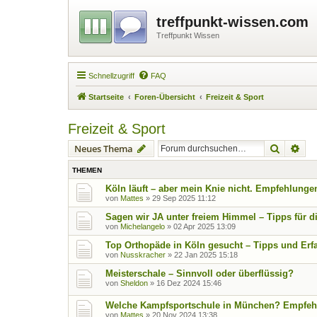
treffpunkt-wissen.com
Treffpunkt Wissen
Schnellzugriff
FAQ
Startseite
Foren-Übersicht
Freizeit & Sport
Freizeit & Sport
Suche
Erw
Neues Thema
THEMEN
Köln läuft – aber mein Knie nicht. Empfehlunge
von
Mattes
»
29 Sep 2025 11:12
Sagen wir JA unter freiem Himmel – Tipps für d
von
Michelangelo
»
02 Apr 2025 13:09
Top Orthopäde in Köln gesucht – Tipps und Er
von
Nusskracher
»
22 Jan 2025 15:18
Meisterschale – Sinnvoll oder überflüssig?
von
Sheldon
»
16 Dez 2024 15:46
Welche Kampfsportschule in München? Empfeh
von
Mattes
»
20 Nov 2024 13:38