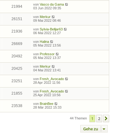
von
Vasco da Gama
21994
03 Jun 2022 09:35
von
Merkur
26151
09 Mai 2022 08:46
von
Sylvia-Belljar63
21936
06 Mai 2022 12:27
von
Halina
26669
05 Mai 2022 13:56
von
Professor
20492
05 Mai 2022 13:37
von
Merkur
20425
04 Mai 2022 13:41
von
Fresh_Avocado
23251
28 Apr 2022 11:56
von
Fresh_Avocado
21855
25 Apr 2022 10:56
von
BrainBee
23538
28 Mär 2022 15:33
1
2
Nächste
44 Themen
Gehe zu