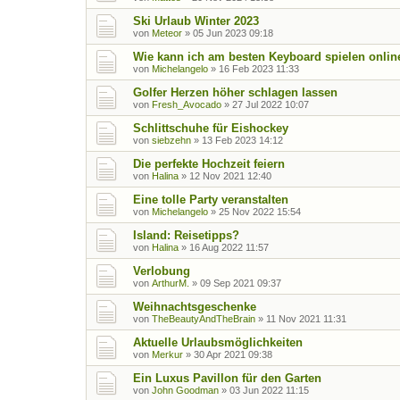
Ski Urlaub Winter 2023
von
Meteor
»
05 Jun 2023 09:18
Wie kann ich am besten Keyboard spielen onlin
von
Michelangelo
»
16 Feb 2023 11:33
Golfer Herzen höher schlagen lassen
von
Fresh_Avocado
»
27 Jul 2022 10:07
Schlittschuhe für Eishockey
von
siebzehn
»
13 Feb 2023 14:12
Die perfekte Hochzeit feiern
von
Halina
»
12 Nov 2021 12:40
Eine tolle Party veranstalten
von
Michelangelo
»
25 Nov 2022 15:54
Island: Reisetipps?
von
Halina
»
16 Aug 2022 11:57
Verlobung
von
ArthurM.
»
09 Sep 2021 09:37
Weihnachtsgeschenke
von
TheBeautyAndTheBrain
»
11 Nov 2021 11:31
Aktuelle Urlaubsmöglichkeiten
von
Merkur
»
30 Apr 2021 09:38
Ein Luxus Pavillon für den Garten
von
John Goodman
»
03 Jun 2022 11:15