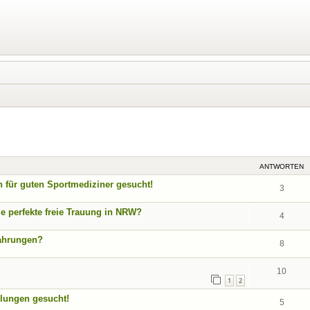
eiterte Suche
ANTWORTEN
n für guten Sportmediziner gesucht!
3
ie perfekte freie Trauung in NRW?
4
fahrungen?
8
10
1
2
lungen gesucht!
5