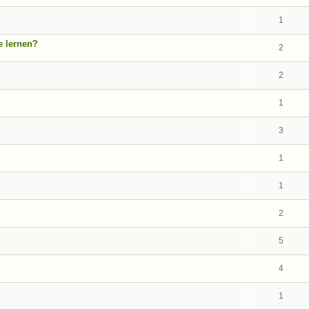
1
e lernen?
2
2
1
3
1
1
2
5
4
1